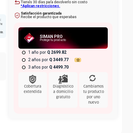
Tienes 30 días para devolverlo sin costo
*Aplican restricciones.
Satisfacción garantizada
Recibe el producto que esperabas
s
:
 x
te.
SIMAN PRO
Protege tu producto
1 año
Q 2699.82
2 años
Q 3449.77
3 años
Q 4499.70
Cobertura
Diagnóstico
Cambiamos
extendida
a domicilio
tu producto
gratuito
por uno
nuevo