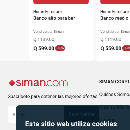
Home Furniture
Home Furniture
Banco alto para bar
Vendido por
Siman
Vendido por
Sima
Q
1199
.
00
Q
1119
.
00
Q
599
.
00
Q
559
.
00
-
50%
-
50
SIMAN CORP
Quiénes Somo
Suscríbete para obtener las mejores ofertas
Visión y Misió
Suscribirme
Historia
Este sitio web utiliza cookies