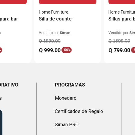
Home Furniture
Home Furnitu
Banco medio para bar
Silla de counter
Sillas para 
n
Vendido por
Siman
Vendido por
Si
Q
1999
.
00
Q
1599
.
00
Q
999
.
00
Q
799
.
00
%
-
50%
-
ORATIVO
PROGRAMAS
s
Monedero
n
Certificados de Regalo
Siman PRO