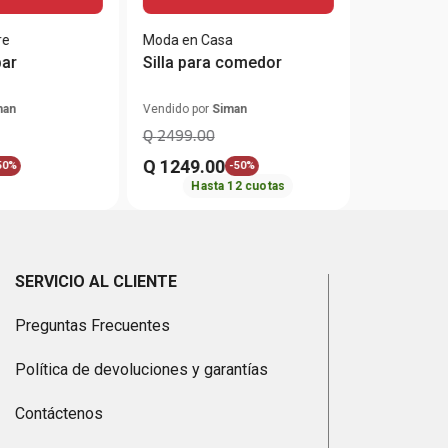
re
Moda en Casa
bar
Silla para comedor
man
Vendido por
Siman
Q
2499
.
00
Q
1249
.
00
50%
-
50%
Hasta
12
cuotas
SERVICIO AL CLIENTE
Preguntas Frecuentes
Política de devoluciones y garantías
Contáctenos