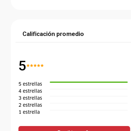
Calificación promedio
5
5
estrella
s
4
estrella
s
3
estrella
s
2
estrella
s
1
estrella