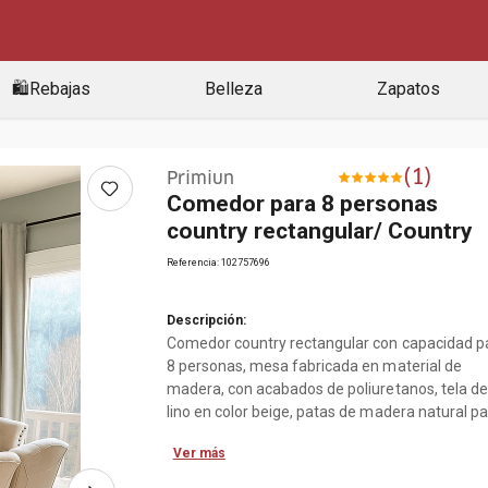
🛍️Rebajas
Belleza
Zapatos
(
1
)
Primiun
Comedor para 8 personas
country rectangular/ Country
Referencia
:
102757696
Descripción:
Comedor country rectangular con capacidad p
8 personas, mesa fabricada en material de
madera, con acabados de poliuretanos, tela de
lino en color beige, patas de madera natural pa
blanco. Incluye 9 piezas conformadas por 1 m
Ver más
y 8 sillas. Decora tu hogar y conviértelo en un
ambiente acogedor y sofisticado con muebles