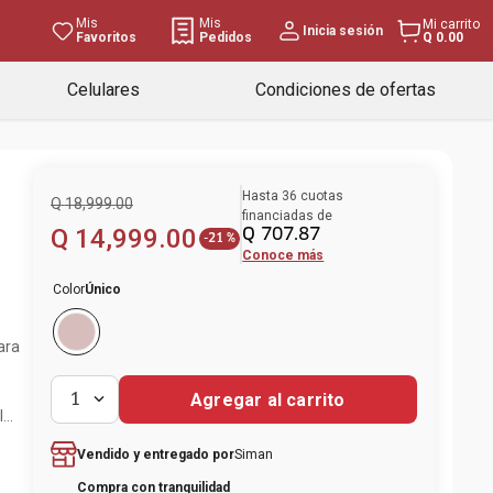
Mis
Mis
Mi carrito
Inicia sesión
Favoritos
Pedidos
Q 0.00
Celulares
Condiciones de ofertas
Hasta
36
cuotas
Q
18
,
999
.
00
financiadas de
Q
14
,
999
.
00
Q
707
.
87
-
21 %
Conoce más
Color
Único
ara
Agregar al carrito
1
lo
esa
Siman
Vendido y entregado por
Compra con tranquilidad