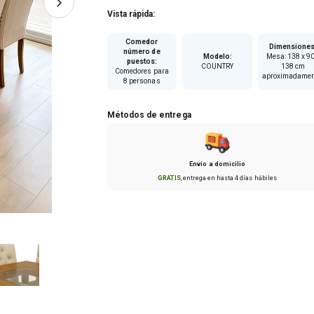
Primiun.
Vista rápida:
Comedor
Dimensione
número de
Modelo
:
Mesa: 138 x 90
puestos
:
COUNTRY
138 cm
Comedores para
aproximadamen
8 personas
Métodos de entrega
Envío a domicilio
GRATIS
, entrega en hasta
4 días hábiles