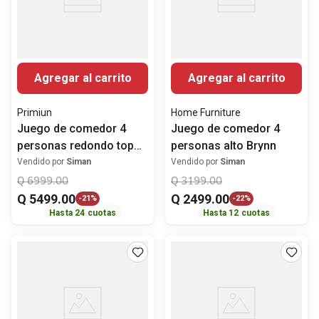
Agregar al carrito
Agregar al carrito
Primiun
Home Furniture
Juego de comedor 4
Juego de comedor 4
personas redondo top
personas alto Brynn
vidrio Boston
Vendido por
Siman
Vendido por
Siman
Q
6999
.
00
Q
3199
.
00
Q
5499
.
00
Q
2499
.
00
-
21%
-
22%
Hasta
24
cuotas
Hasta
12
cuotas