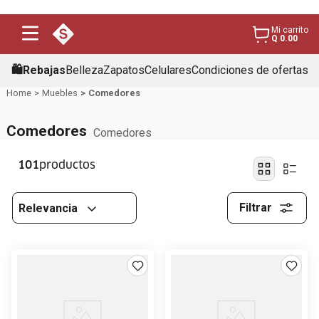
Mi carrito
Q 0.00
🛍️Rebajas
Belleza
Zapatos
Celulares
Condiciones de ofertas
Muebles
Comedores
Comedores
Comedores
101
Filtrar
Relevancia