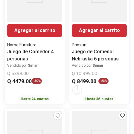
Agregar al carrito
Agregar al carrito
Home Furniture
Primiun
Juego de Comedor 4
Juego de Comedor
personas
Nebraska 6 personas
Vendido por
Siman
Vendido por
Siman
Q
6399
.
00
Q
10
,
999
.
00
Q
4479
.
00
Q
8499
.
00
-
30%
-
23%
Hasta
24
cuotas
Hasta
36
cuotas