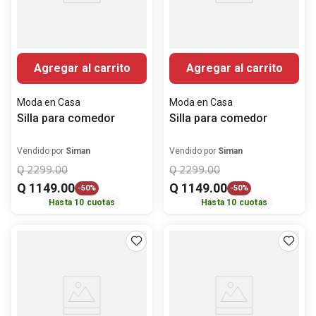
Agregar al carrito
Agregar al carrito
Moda en Casa
Moda en Casa
Silla para comedor
Silla para comedor
Vendido por
Siman
Vendido por
Siman
Q
2299
.
00
Q
2299
.
00
Q
1149
.
00
Q
1149
.
00
-
50%
-
50%
Hasta
10
cuotas
Hasta
10
cuotas