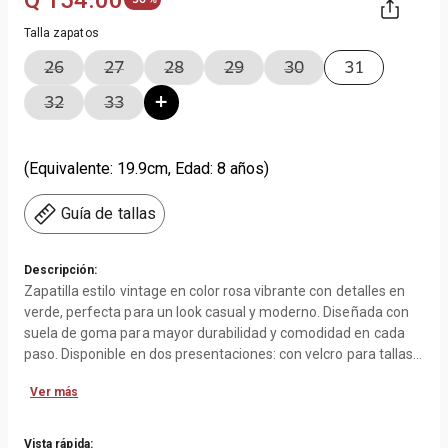
Q
154
.
00
Talla zapatos
26
27
28
29
30
31
32
33
(Equivalente: 19.9cm, Edad: 8 años)
Guía de tallas
Descripción:
Zapatilla estilo vintage en color rosa vibrante con detalles en
verde, perfecta para un look casual y moderno. Diseñada con
suela de goma para mayor durabilidad y comodidad en cada
paso. Disponible en dos presentaciones: con velcro para tallas
pequeñas y con cordones para tallas mayores, adaptándose a
Ver más
cada etapa de crecimiento.
Características:
Vista rápida: