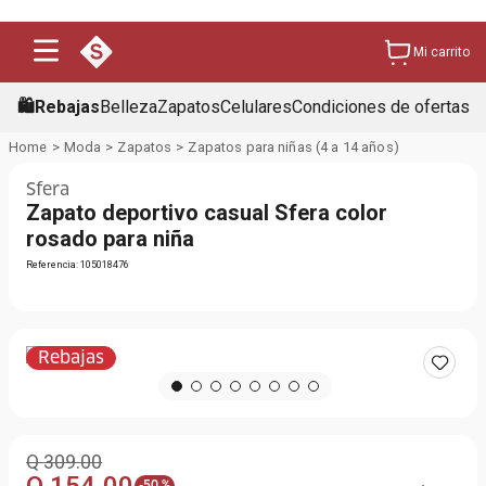
Mi carrito
🛍️Rebajas
Belleza
Zapatos
Celulares
Condiciones de ofertas
Moda
Zapatos
Zapatos para niñas (4 a 14 años)
Sfera
Zapato deportivo casual Sfera color
rosado para niña
Referencia
:
105018476
Rebajas
Q
309
.
00
-
50 %