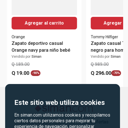
Agregar al carrito
Agregar al 
Orange
Tommy Hilfiger
Zapato deportivo casual
Zapato casual To
Orange navy para niño bebé
negro para homb
Vendido por
Siman
Vendido por
Siman
Q
189
.
00
Q
989
.
00
Q
19
.
00
Q
296
.
00
-
90%
-
70%
Este sitio web utiliza cookies
En siman.com utilizamos cookies y recopilamos
ciertos datos personales para mejorar tu
Suscríbete para obtener las mejores ofertas
experiencia de navegación, personalizar