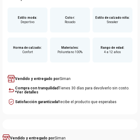
-Diseño vintage en color rosa con detalles en verde.
-Suela de goma resistente y antideslizante.
Estilo moda
:
Color
:
Estilo de calzado niña
:
Deportivo
Rosado
Sneaker
-Disponible con velcro (tallas 26 al 35).
-Disponible con cordones (tallas 36 al 39).
-Interior acolchado para mayor confort.
Horma de calzado
:
Materiales
:
Rango de edad
:
Confort
Poliuretano 100%
4 a 12 años
Vendido y entregado por
Siman
Compra con tranquilidad
Tienes 30 días para devolverlo sin costo.
*Ver detalles
Satisfacción garantizada
Recibe el producto que esperabas
Siman
Vendido y entregado por