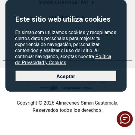
SIMAN CORPORATIVO
+
Quiénes Somos
PROGRAMAS
+
Este sitio web utiliza cookies
Visión y Misión
En siman.com utilizamos cookies y recopilamos
Monedero
SERVICIO AL CLIENTE
+
Historia
ciertos datos personales para mejorar tu
Certificados de Regalo
experiencia de navegación, personalizar
Sucursales
Preguntas Frecuentes
EVENTOS
+
contenidos y analizar el uso del sitio. Al
Siman PRO
Servicios
continuar navegando, aceptas nuestra
Política
Política de devoluciones y garantías
Credisiman
de Privacidad y Cookies
Rebajas
Empleos Siman
Contáctenos
Aceptar
Seguridad del sitio
Política de Privacidad
Condiciones ofertas
Copyright © 2026 Almacenes Siman Guatemala.
Términos legales
Reservados todos los derechos.