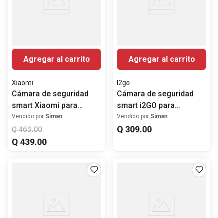
Agregar al carrito
Agregar al carrito
Xiaomi
I2go
Cámara de seguridad
Cámara de seguridad
smart Xiaomi para
smart i2GO para
interiores 2K C400 360°
interiores 360° FHD
Vendido por
Siman
Vendido por
Siman
Q
309
.
00
Q
469
.
00
Q
439
.
00