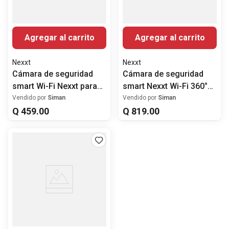
Agregar al carrito
Agregar al carrito
Nexxt
Nexxt
Cámara de seguridad
Cámara de seguridad
smart Wi-Fi Nexxt para
smart Nexxt Wi-Fi 360°
exteriores
para exteriores con
Vendido por
Siman
Vendido por
Siman
Q
459
.
00
panel solar
Q
819
.
00