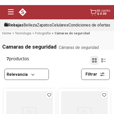
Mi carrito
Q 0.00
🛍️Rebajas
Belleza
Zapatos
Celulares
Condiciones de ofertas
Tecnologia
Fotografía
Cámaras de seguridad
Camaras de seguridad
Cámaras de seguridad
7
Filtrar
Relevancia