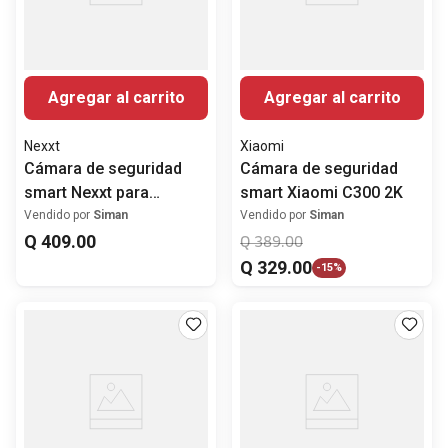
Agregar al carrito
Agregar al carrito
Nexxt
Xiaomi
Cámara de seguridad
Cámara de seguridad
smart Nexxt para
smart Xiaomi C300 2K
interiores FHD 360°
Vendido por
Siman
Vendido por
Siman
Q
409
.
00
Q
389
.
00
Q
329
.
00
-
15%