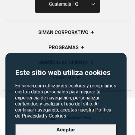
Guatemala | Q
SIMAN CORPORATIVO
+
Quiénes Somos
PROGRAMAS
+
Visión y Misión
Monedero
SERVICIO AL CLIENTE
+
Historia
Este sitio web utiliza cookies
Certificados de Regalo
Sucursales
Preguntas Frecuentes
EVENTOS
+
Siman PRO
En siman.com utilizamos cookies y recopilamos
Servicios
Política de devoluciones y garantías
Credisiman
ciertos datos personales para mejorar tu
Rebajas
Empleos Siman
Contáctenos
experiencia de navegación, personalizar
contenidos y analizar el uso del sitio. Al
Seguridad del sitio
continuar navegando, aceptas nuestra
Política
de Privacidad y Cookies
Política de Privacidad
Condiciones ofertas
Aceptar
Copyright © 2026 Almacenes Siman Guatemala.