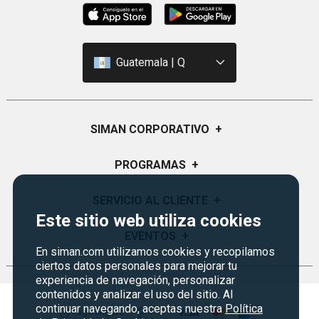
Guatemala | Q
SIMAN CORPORATIVO
+
Quiénes Somos
PROGRAMAS
+
Visión y Misión
Monedero
SERVICIO AL CLIENTE
+
Historia
Este sitio web utiliza cookies
Certificados de Regalo
Sucursales
Preguntas Frecuentes
EVENTOS
+
Siman PRO
En siman.com utilizamos cookies y recopilamos
Servicios
Política de devoluciones y garantías
ciertos datos personales para mejorar tu
Credisiman
Rebajas
Empleos Siman
experiencia de navegación, personalizar
Contáctenos
contenidos y analizar el uso del sitio. Al
Seguridad del sitio
continuar navegando, aceptas nuestra
Política