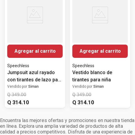
Agregar al carrito
Agregar al carrito
Speechless
Speechless
Jumpsuit azul rayado
Vestido blanco de
con tirantes de lazo para
tirantes para niña
niña
Vendido por
Siman
Vendido por
Siman
Q
349
.
00
Q
349
.
00
Q
314
.
10
Q
314
.
10
Encuentra las mejores ofertas y promociones en nuestra tienda
en línea. Explora una amplia variedad de productos de alta
calidad a precios competitivos. Disfruta de una experiencia de