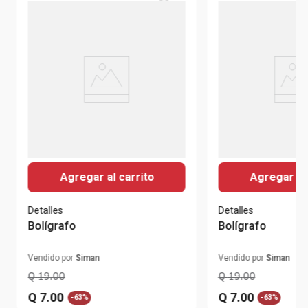
Agregar al carrito
Agregar al 
Detalles
Detalles
Bolígrafo
Bolígrafo
Vendido por
Siman
Vendido por
Siman
Q
19
.
00
Q
19
.
00
Q
7
.
00
Q
7
.
00
-
63%
-
63%