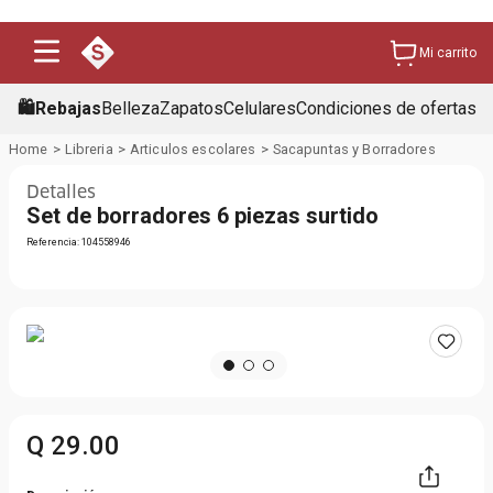
Mi carrito
🛍️Rebajas
Belleza
Zapatos
Celulares
Condiciones de ofertas
Libreria
Articulos escolares
Sacapuntas y Borradores
Detalles
Set de borradores 6 piezas surtido
Referencia
:
104558946
Q
29
.
00