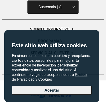
Guatemala | Q
SIMAN CORPORATIVO
+
Quiénes Somos
PROGRAMAS
+
Este sitio web utiliza cookies
Visión y Misión
Monedero
SERVICIO AL CLIENTE
+
En siman.com utilizamos cookies y recopilamos
Historia
Certificados de Regalo
ciertos datos personales para mejorar tu
Sucursales
Preguntas Frecuentes
EVENTOS
+
experiencia de navegación, personalizar
Siman PRO
contenidos y analizar el uso del sitio. Al
Servicios
Política de devoluciones y garantías
continuar navegando, aceptas nuestra
Política
Credisiman
Rebajas
Empleos Siman
de Privacidad y Cookies
Contáctenos
Seguridad del sitio
Aceptar
Política de Privacidad
Condiciones ofertas