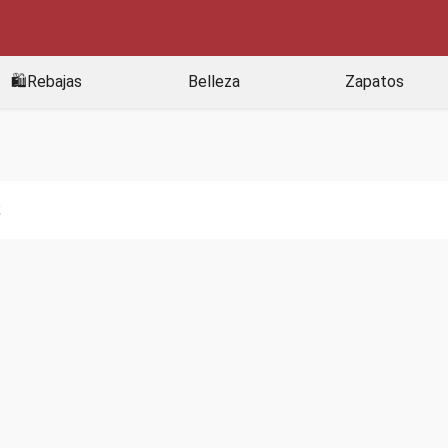
🛍️Rebajas
Belleza
Zapatos
2