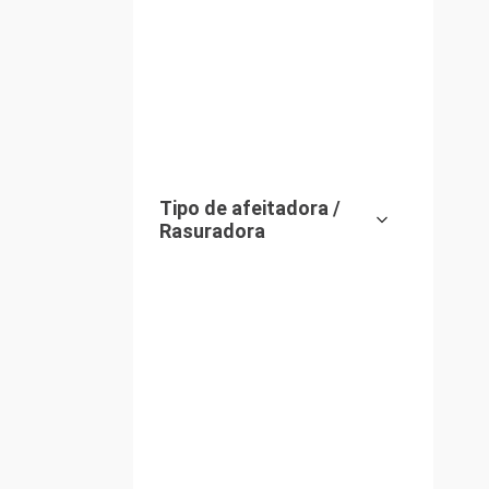
Rizadoras y cepillos
(
1
electricos
)
Tipo de afeitadora /
Rasuradora