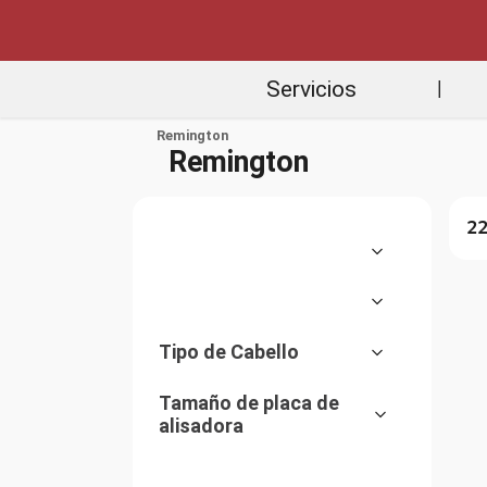
Servicios
|
Remington
Remington
2
Electrobelleza
(
19
)
Cuidado del cabello
(
3
)
Alisadoras
(
11
)
Tipo de Cabello
Secadora de cabello
(
5
)
Todo tipo de cabello
(
2
)
Tamaño de placa de
Accesorios
(
3
)
alisadora
Afeitadoras y
(
2
rasuradoras
)