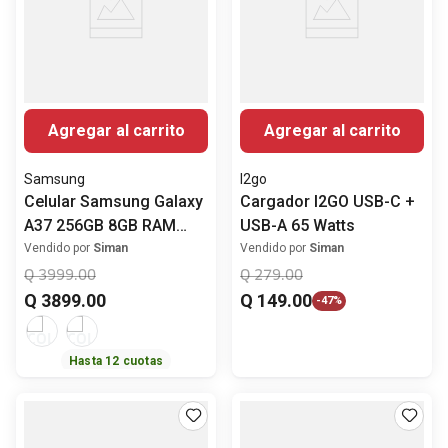
Agregar al carrito
Agregar al carrito
Samsung
I2go
Celular Samsung Galaxy
Cargador I2GO USB-C +
A37 256GB 8GB RAM
USB-A 65 Watts
Pantalla 6.7" (17.02
Vendido por
Siman
Vendido por
Siman
cm)Octa-Core Cámara
Q
3999
.
00
Q
279
.
00
Trasera Triple 50MP
Q
3899
.
00
Q
149
.
00
-
47%
Hasta
12
cuotas