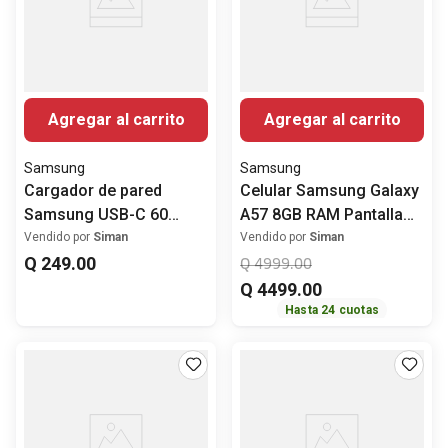
Agregar al carrito
Agregar al carrito
Samsung
Samsung
Cargador de pared
Celular Samsung Galaxy
Samsung USB-C 60
A57 8GB RAM Pantalla
Watts
6.7" (17.02 cm)Octa-
Vendido por
Siman
Vendido por
Siman
Q
249
.
00
Core Cámara Trasera
Q
4999
.
00
Triple 50MP
Q
4499
.
00
Hasta
24
cuotas