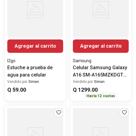
Agregar al carrito
Agregar al carrito
I2go
Samsung
Estuche a prueba de
Celular Samsung Galaxy
agua para celular
A16 SM-A165MZKDGTO
128 GB 4 GB RAM
Vendido por
Siman
Vendido por
Siman
Q
59
.
00
Pantalla 6.7" (17.02 cm)
Q
1299
.
00
Hasta
12
cuotas
MediaTek Helio G99
Rendimiento eficiente
Cámara Posterior 50 MP