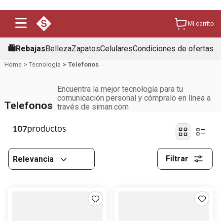
Mi carrito
🛍️Rebajas
Belleza
Zapatos
Celulares
Condiciones de ofertas
Tecnologia
Telefonos
Encuentra la mejor tecnología para tu
comunicación personal y cómpralo en línea a
Telefonos
través de siman.com
107
Filtrar
Relevancia