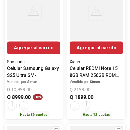
Agregar al carrito
Agregar al carrito
Samsung
Xiaomi
Celular Samsung Galaxy
Celular REDMI Note 15
S25 Ultra SM-
8GB RAM 256GB ROM
S938BZTKGTO 12GB
6.77" (17.20 cm)
Vendido por
Siman
Vendido por
Siman
RAM 256GB SSD Pantalla
MediaTek Helio G100-
Q
10
,
999
.
00
Q
2199
.
00
6.9" (17.53 cm)
Ultra Cámara Posterior
Q
8999
.
00
Q
1899
.
00
-
18%
Snapdragon 8 Elite
108MP
Cámara avanzada
Hasta
36
cuotas
Hasta
12
cuotas
Cámara Posterior 200
MP