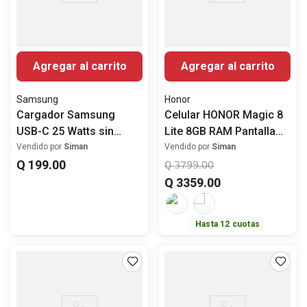
Agregar al carrito
Agregar al carrito
Samsung
Honor
Cargador Samsung
Celular HONOR Magic 8
USB-C 25 Watts sin
Lite 8GB RAM Pantalla
cable
6.79" (17.25 cm)
Vendido por
Siman
Vendido por
Siman
Q
199
.
00
Snapdragon 6 Gen 4
Q
3799
.
00
Cámara Principal 108
Q
3359
.
00
MP
Hasta
12
cuotas