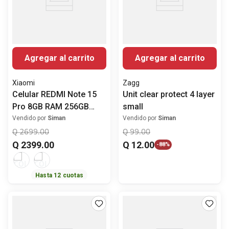
Agregar al carrito
Agregar al carrito
Xiaomi
Zagg
Celular REDMI Note 15
Unit clear protect 4 layer
Pro 8GB RAM 256GB
small
ROM 6.77" (17.20 cm)
Vendido por
Siman
Vendido por
Siman
MediaTek Helio G200-
Q
2699
.
00
Q
99
.
00
Ultra Cámara Posterior
Q
2399
.
00
Q
12
.
00
-
88%
200 MP
Hasta
12
cuotas