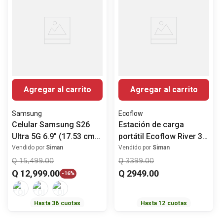
Agregar al carrito
Agregar al carrito
Samsung
Ecoflow
Celular Samsung S26
Estación de carga
Ultra 5G 6.9" (17.53 cm)
portátil Ecoflow River 3
12GB RAM 512GB ROM
Plus 286 Wh
Vendido por
Siman
Vendido por
Siman
Q
15
,
499
.
00
Q
3399
.
00
Q
12
,
999
.
00
Q
2949
.
00
-
16%
Hasta
36
cuotas
Hasta
12
cuotas