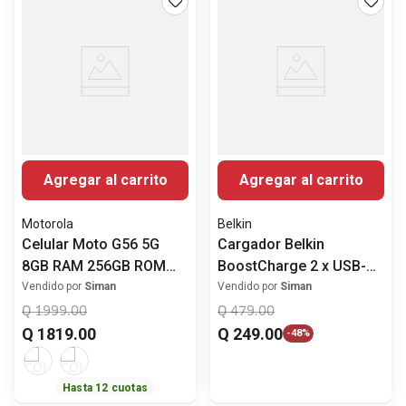
Agregar al carrito
Agregar al carrito
Motorola
Belkin
Celular Moto G56 5G
Cargador Belkin
8GB RAM 256GB ROM
BoostCharge 2 x USB-C
6.7" (17.02 cm)
65 Watts
Vendido por
Siman
Vendido por
Siman
MediaTek Dimensity
Q
1999
.
00
Q
479
.
00
7060 Desempeño de alto
Q
1819
.
00
Q
249
.
00
-
48%
nivel Cámara Posterior
50MP
Hasta
12
cuotas