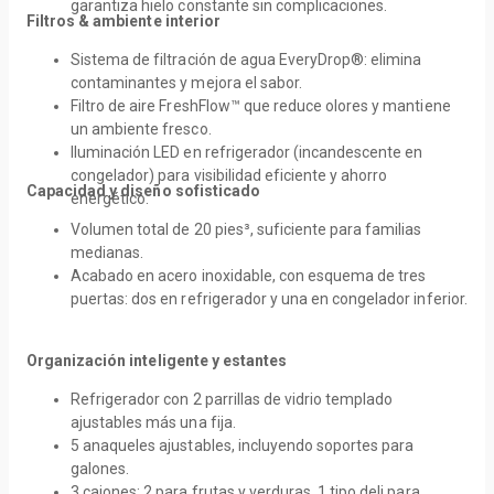
garantiza hielo constante sin complicaciones.
Filtros & ambiente interior
Sistema de filtración de agua EveryDrop®: elimina
contaminantes y mejora el sabor.
Filtro de aire FreshFlow™ que reduce olores y mantiene
un ambiente fresco.
Iluminación LED en refrigerador (incandescente en
congelador) para visibilidad eficiente y ahorro
Capacidad y diseño sofisticado
energético.
Volumen total de 20 pies³, suficiente para familias
medianas.
Acabado en acero inoxidable, con esquema de tres
puertas: dos en refrigerador y una en congelador inferior.
Organización inteligente y estantes
Refrigerador con 2 parrillas de vidrio templado
ajustables más una fija.
5 anaqueles ajustables, incluyendo soportes para
galones.
3 cajones: 2 para frutas y verduras, 1 tipo deli para