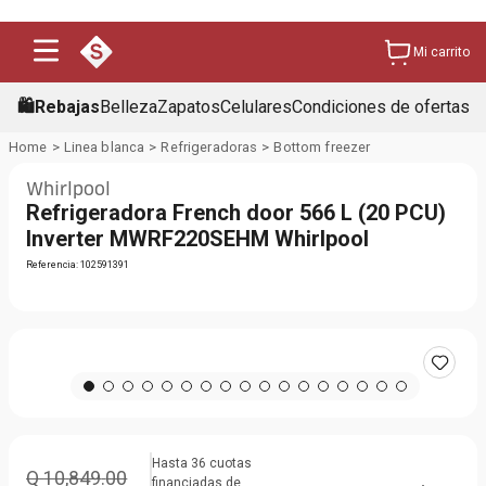
Mi carrito
🛍️Rebajas
Belleza
Zapatos
Celulares
Condiciones de ofertas
Linea blanca
Refrigeradoras
Bottom freezer
Whirlpool
Refrigeradora French door 566 L (20 PCU)
Inverter MWRF220SEHM Whirlpool
Referencia
:
102591391
Hasta
36
cuotas
Q
10
,
849
.
00
financiadas de