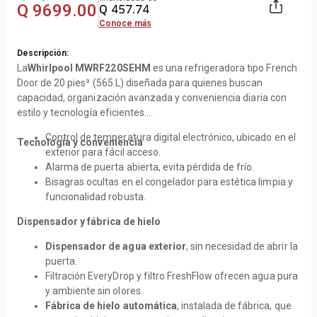
Q
9699
.
00
Q
457
.
74
Conoce más
Descripción:
La
Whirlpool MWRF220SEHM
es una refrigeradora tipo French
Door de 20 pies³ (565 L) diseñada para quienes buscan
capacidad, organización avanzada y conveniencia diaria con
estilo y tecnología eficientes.
Control de temperatura digital electrónico, ubicado en el
Tecnología y conveniencia
exterior para fácil acceso.
Alarma de puerta abierta, evita pérdida de frío.
Bisagras ocultas en el congelador para estética limpia y
funcionalidad robusta.
Dispensador y fábrica de hielo
Dispensador de agua exterior
, sin necesidad de abrir la
puerta.
Filtración EveryDrop y filtro FreshFlow ofrecen agua pura
y ambiente sin olores.
Fábrica de hielo automática
, instalada de fábrica, que