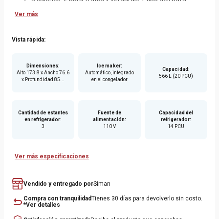
carnes y embutidos.
Ver más
Congelador inferior con 2 niveles y contenedores
deslizables, optimizando el espacio de almacenamiento.
Vista rápida:
Dimensiones
:
Ice maker
:
Capacidad
:
Alto 173.8 x Ancho 76.6
Automático, integrado
566 L (20 PCU)
x Profundidad 85...
en el congelador
Cantidad de estantes
Fuente de
Capacidad del
en refrigerador
:
alimentación
:
refrigerador
:
3
110 V
14 PCU
Ver más especificaciones
Vendido y entregado por
Siman
Compra con tranquilidad
Tienes 30 días para devolverlo sin costo.
*Ver detalles