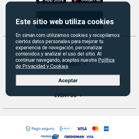
Guatemala | Q
Este sitio web utiliza cookies
En siman.com utilizamos cookies y recopilamos
ciertos datos personales para mejorar tu
experiencia de navegación, personalizar
SIMAN CORPORATIVO
+
contenidos y analizar el uso del sitio. Al
continuar navegando, aceptas nuestra
Política
Quiénes Somos
PROGRAMAS
+
de Privacidad y Cookies
Visión y Misión
Monedero
SERVICIO AL CLIENTE
+
Aceptar
Historia
Certificados de Regalo
Sucursales
Preguntas Frecuentes
EVENTOS
+
Siman PRO
Servicios
Política de devoluciones y garantías
Credisiman
Rebajas
Empleos Siman
Contáctenos
Seguridad del sitio
Política de Privacidad