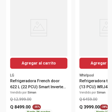
Agregar al carrito
Agregar al 
LG
Whirlpool
Refrigeradora French door
Refrigeradora to
622 L (22 PCU) Smart Inverter
(13 PCU) WRJ4
GM22BGPK LG
Whirlpool
Vendido por
Siman
Vendido por
Siman
Q
12
,
999
.
00
Q
6459
.
00
Q
8499
.
00
Q
3999
.
00
-
35%
-
38%
Hasta
36
cuotas
Hasta
12
c