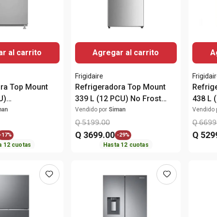
r al carrito
Agregar al carrito
A
Frigidaire
Frigidai
ora Top Mount
Refrigeradora Top Mount
Refrig
U)
339 L (12 PCU) No Frost
438 L 
W Whirlpool
FRTS12K3HTS Frigidaire
FRSA15
man
Vendido por
Siman
Vendido 
Q
5199
.
00
Q
6699
Q
3699
.
00
Q
529
-
17%
-
29%
a
12
cuotas
Hasta
12
cuotas