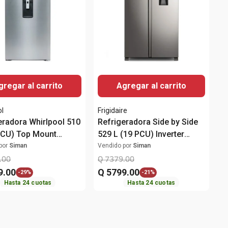
gregar al carrito
Agregar al carrito
ol
Frigidaire
eradora Whirlpool 510
Refrigeradora Side by Side
PCU) Top Mount
529 L (19 PCU) Inverter
0A
FRSA19K2HVG Frigidaire
por
Siman
Vendido por
Siman
.
00
Q
7379
.
00
9
.
00
Q
5799
.
00
-
29%
-
21%
Hasta
24
cuotas
Hasta
24
cuotas