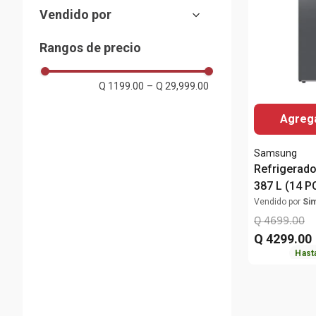
Manual (Frost)
560 kWh/año
Vendido por
Automático (No Frost)
520 kWh/año
Almacenes Siman
Rangos de precio
Mostrar 6 más
Q 1199.00
–
Q 29,999.00
Agrega
Samsung
Refrigerad
387 L (14 PC
Inverter R
Vendido por
Si
Samsung
Q
4699
.
00
Q
4299
.
00
Hast