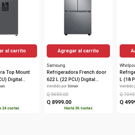
r al carrito
Agregar al carrito
A
Samsung
Whirlpo
ora Top Mount
Refrigeradora French door
Refrig
U) Digital
622 L (22 PCU) Digital
L (18 
T38DG6224S9/AP
Inverter RF22A4220S9/AP
WT186
man
Vendido por
Siman
Vendido 
Samsung
Q
9699
.
00
Q
7049
Q
8999
.
00
Q
499
a
24
cuotas
Hasta
36
cuotas