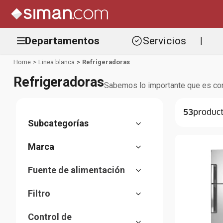
Departamentos
Servicios
|
Linea blanca
Refrigeradoras
Refrigeradoras
Sabemos lo importante que es cong
53
Top mount
Bottom freezer
Samsung
Side by Side
Fuente de alimentación
Whirlpool
Congeladores
110 V
Frigidaire
Enfriadores de bebidas
Filtro
LG
Mini refrigeradoras
Sí
General Electric
Vitrinas Refrigeradas
Control de
No
Mabe
Compactas