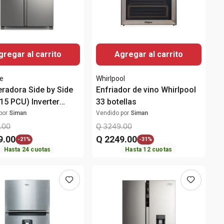
gregar al carrito
Agregar al carrito
re
Whirlpool
eradora Side by Side
Enfriador de vino Whirlpool
(15 PCU) Inverter
33 botellas
K2HVG Frigidaire
por
Siman
Vendido por
Siman
.
00
Q
3249
.
00
9
.
00
Q
2249
.
00
-
21%
-
31%
Hasta
24
cuotas
Hasta
12
cuotas