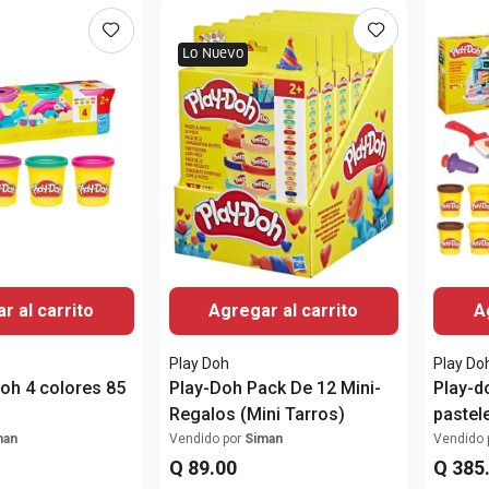
Lo Nuevo
r al carrito
Agregar al carrito
A
Play Doh
Play Do
oh 4 colores 85
Play-Doh Pack De 12 Mini-
Play-d
Regalos (Mini Tarros)
pastel
man
Vendido por
Siman
Vendido 
Q
89
.
00
Q
385