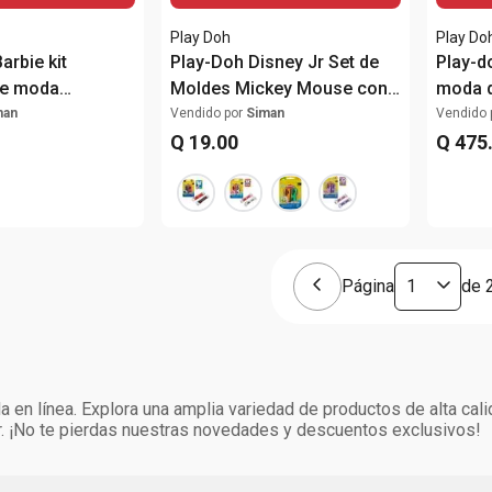
Play Doh
Play Do
arbie kit
Play-Doh Disney Jr Set de
Play-d
de moda
Moldes Mickey Mouse con
moda d
2 Barras de Masa para
man
Vendido por
Siman
Vendido 
Moldear
Q
19
.
00
Q
475
Página
de
 en línea. Explora una amplia variedad de productos de alta cali
. ¡No te pierdas nuestras novedades y descuentos exclusivos!