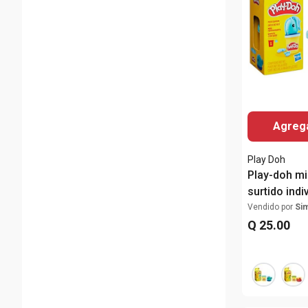
Agrega
Play Doh
Play-doh mi
surtido indi
Vendido por
Si
Q
25
.
00