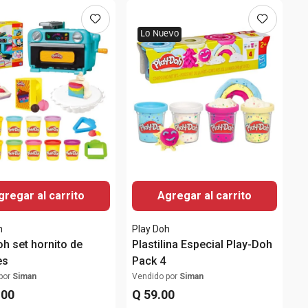
Lo Nuevo
gregar al carrito
Agregar al carrito
h
Play Doh
oh set hornito de
Plastilina Especial Play-Doh
es
Pack 4
por
Siman
Vendido por
Siman
.
00
Q
59
.
00