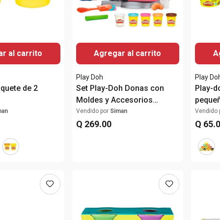
r al carrito
Agregar al carrito
A
Play Doh
Play Do
quete de 2
Set Play-Doh Donas con
Play-d
Moldes y Accesorios
peque
Creativos
man
Vendido por
Siman
Vendido 
Q
269
.
00
Q
65
.