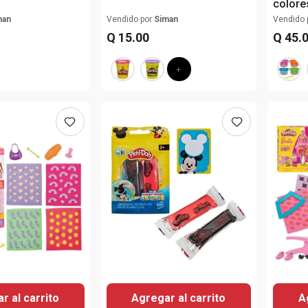
colore
man
Vendido por
Siman
Vendido 
Q
15
.
00
Q
45
.
r al carrito
Agregar al carrito
A