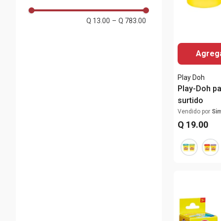
3 a 10 años
(
5
)
Q 13.00
–
Q 783.00
5 a 7 años
(
8
)
8 a 11 años
(
1
)
Agrega
2 - 12 años
(
1
)
+3 Años
(
8
)
Play Doh
Play-Doh pa
+5 años
(
1
)
surtido
+2 años
(
1
)
Vendido por
Si
Q
19
.
00