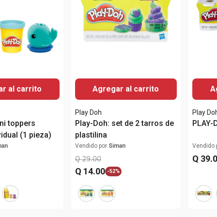
r al carrito
Agregar al carrito
A
Play Doh
Play Do
ni toppers
Play-Doh: set de 2 tarros de
PLAY-D
vidual (1 pieza)
plastilina
man
Vendido por
Siman
Vendido 
Q
39
.
Q
29
.
00
Q
14
.
00
-
52%