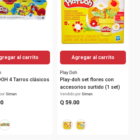
gregar al carrito
Agregar al carrito
h
Play Doh
OH 4 Tarros clásicos
Play-doh set flores con
accesorios surtido (1 set)
por
Siman
Vendido por
Siman
00
Q
59
.
00