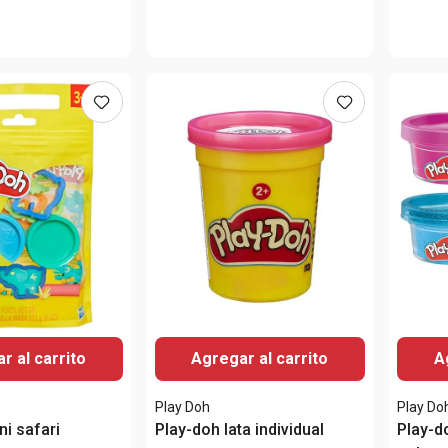
r al carrito
Agregar al carrito
A
Play Doh
Play Do
ni safari
Play-doh lata individual
Play-d