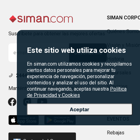
SIMAN CORP
Quiénes Somo
Suscríbete para obtener las mejores ofertas
Visión y Misió
Este sitio web utiliza cookies
Suscribirme
Historia
En siman.com utilizamos cookies y recopilamos
ciertos datos personales para mejorar tu
Sucursales
2444-7777
experiencia de navegación, personalizar
contenidos y analizar el uso del sitio. Al
Servicios
Manténte en contacto con nosotros
continuar navegando, aceptas nuestra
Política
de Privacidad y Cookies
Aceptar
EVENTOS
Rebajas