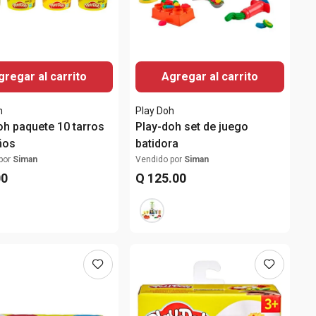
gregar al carrito
Agregar al carrito
h
Play Doh
oh paquete 10 tarros
Play-doh set de juego
ños
batidora
por
Siman
Vendido por
Siman
00
Q
125
.
00