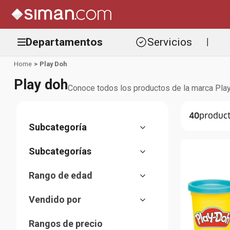
Departamentos
Servicios
|
Play Doh
Play doh
Conoce todos los productos de la marca Play 
40
Infantes y preescolar
(
38
)
Niña
(
2
)
Manualidades
(
30
)
Rango de edad
Figuras
(
8
)
0 a 24 meses
(
2
)
Vendido por
Muñecas y accesorios
(
2
)
2 a 4 años
(
10
)
Almacenes Siman
(
35
)
Rangos de precio
24M+
(
1
)