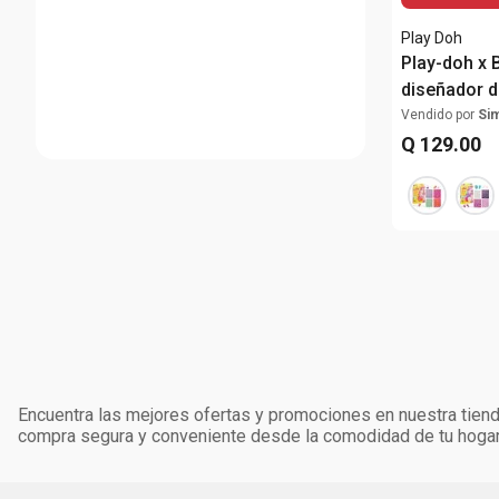
Play Doh
Play-doh x B
diseñador 
accesorios
Vendido por
Si
Q
129
.
00
Encuentra las mejores ofertas y promociones en nuestra tienda
compra segura y conveniente desde la comodidad de tu hogar