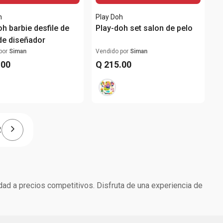
h
Play Doh
oh barbie desfile de
Play-doh set salon de pelo
e diseñador
por
Siman
Vendido por
Siman
.
00
Q
215
.
00
2
dad a precios competitivos. Disfruta de una experiencia de