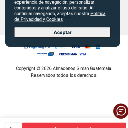
Monedero
SERVICIO AL CLIENTE
+
experiencia de navegación, personalizar
Historia
contenidos y analizar el uso del sitio. Al
Certificados de Regalo
continuar navegando, aceptas nuestra
Política
Sucursales
Preguntas Frecuentes
EVENTOS
+
de Privacidad y Cookies
Siman PRO
Servicios
Política de devoluciones y garantías
Credisiman
Rebajas
Aceptar
Empleos Siman
Contáctenos
Seguridad del sitio
Política de Privacidad
Condiciones ofertas
Copyright © 2026 Almacenes Siman Guatemala.
Términos legales
Reservados todos los derechos.