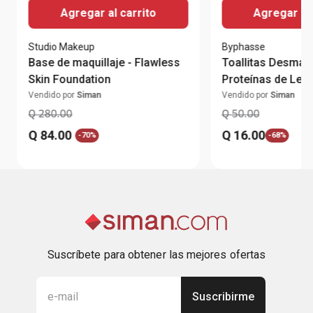
Agregar al carrito
Agregar al 
Studio Makeup
Byphasse
Base de maquillaje - Flawless
Toallitas Desmaqu
Skin Foundation
Proteínas de Lec
Vendido por
Siman
Vendido por
Siman
Q
280
.
00
Q
50
.
00
Q
84
.
00
Q
16
.
00
-
70%
-
68%
Suscríbete para obtener las mejores ofertas
Suscribirme