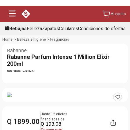
Mi carrito
🛍️Rebajas
Belleza
Zapatos
Celulares
Condiciones de ofertas
Belleza e higiene
Fragancias
Rabanne
Rabanne Parfum Intense 1 Million Elixir
200ml
Referencia
:
103648297
Hasta
12
cuotas
financiadas de
Q
1899
.
00
Q
193
.
08
Conoce más