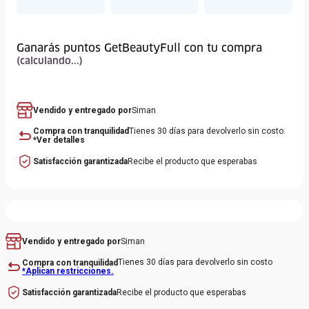
El fondo conformado por Haba Tonka y vainas de Vainilla negra
aporta un toque dulce y magnético.
Ganarás puntos GetBeautyFull con tu compra
(calculando...)
Vendido y entregado por
Siman
Compra con tranquilidad
Tienes 30 días para devolverlo sin costo.
*Ver detalles
Satisfacción garantizada
Recibe el producto que esperabas
Siman
Vendido y entregado por
Tienes 30 días para devolverlo sin costo
Compra con tranquilidad
*Aplican restricciones.
Recibe el producto que esperabas
Satisfacción garantizada