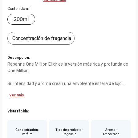
Contenido ml
200ml
Concentración de fragancia
Descripción:
Rabanne One Million Elixir es la versión más rica y profunda de
One Million.
Su intensidad y aroma crean una envolvente esfera de lujo,
sofisticación y masculinidad, creando un olor irresistible que
Ver más
deja huella.
Su salida de manzana y hojas de Davana dan lugar a unos
Vista rápida:
matices afrutados y amaderados que dan paso a unas
delicadas notas de Rosa de Damasco que, combinada con
cuero y una mezcla única de maderas crean un aroma cálido y
Concentración
:
Tipo de producto
:
Aroma
:
Parfum
Fragancia
Amaderado
sensual.