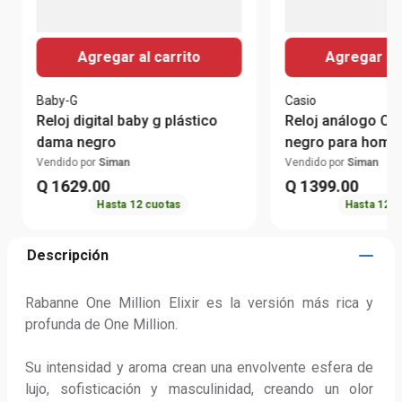
Agregar al carrito
Agregar al 
Baby-G
Casio
Reloj digital baby g plástico
Reloj análogo Ca
dama negro
negro para homb
Vendido por
Siman
Vendido por
Siman
Q
1629
.
00
Q
1399
.
00
Hasta
12
cuotas
Hasta
12
c
Descripción
Rabanne One Million Elixir es la versión más rica y 
profunda de One Million. 

Su intensidad y aroma crean una envolvente esfera de 
lujo, sofisticación y masculinidad, creando un olor 