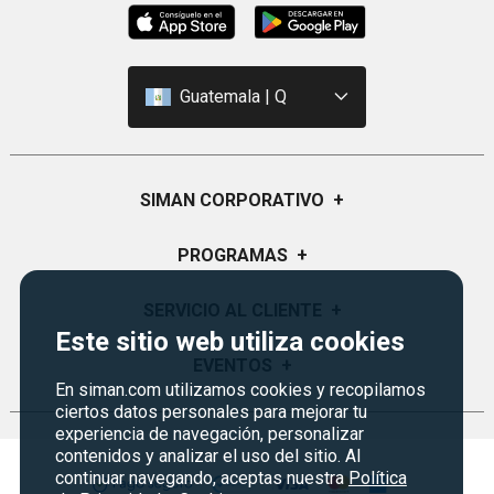
Guatemala | Q
SIMAN CORPORATIVO
+
Quiénes Somos
PROGRAMAS
+
Visión y Misión
Monedero
SERVICIO AL CLIENTE
+
Historia
Este sitio web utiliza cookies
Certificados de Regalo
Sucursales
Preguntas Frecuentes
EVENTOS
+
Siman PRO
En siman.com utilizamos cookies y recopilamos
Servicios
Política de devoluciones y garantías
ciertos datos personales para mejorar tu
Credisiman
Rebajas
Empleos Siman
experiencia de navegación, personalizar
Contáctenos
contenidos y analizar el uso del sitio. Al
Seguridad del sitio
continuar navegando, aceptas nuestra
Política