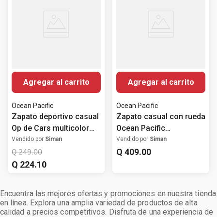
Agregar al carrito
Agregar al carrito
Ocean Pacific
Ocean Pacific
Zapato deportivo casual
Zapato casual con rueda
Op de Cars multicolor
Ocean Pacific
para niño
blanco/azul para niño
Vendido por
Siman
Vendido por
Siman
Q
409
.
00
Q
249
.
00
Q
224
.
10
Encuentra las mejores ofertas y promociones en nuestra tienda
en línea. Explora una amplia variedad de productos de alta
calidad a precios competitivos. Disfruta de una experiencia de