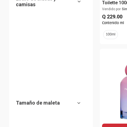
Toilette 10
Denim
(
2
)
Vendido por
Si
Q
229
.
00
Mostrar 2 más
Contenido ml
100ml
Estilo de corbata