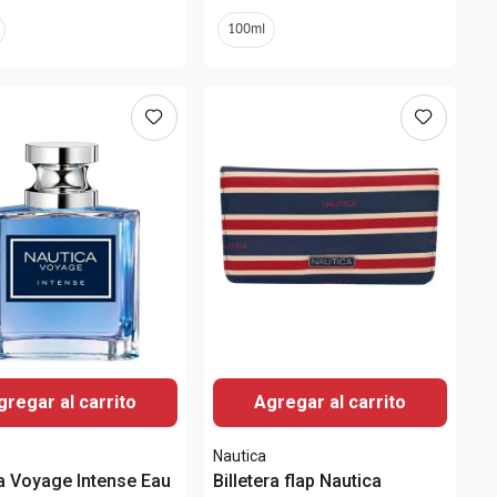
100ml
gregar al carrito
Agregar al carrito
Nautica
a Voyage Intense Eau
Billetera flap Nautica