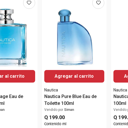
r al carrito
Agregar al carrito
A
Nautica
Nautica
yage Eau de
Nautica Pure Blue Eau de
Nautic
0ml
Toilette 100ml
100ml
man
Vendido por
Siman
Vendido 
Q
199
.
00
Q
199
Contenido ml
Conteni