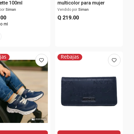
lette 100ml
multicolor para mujer
por
Siman
Vendido por
Siman
.
00
Q
219
.
00
do ml
jas
Rebajas