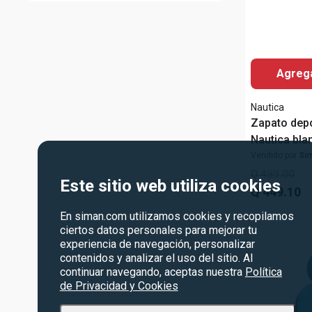
Agrega
Nautica
Zapato depo
Nautica bla
Vendido por
Si
Q
499
.
00
Este sitio web utiliza cookies
Q
449
.
10
En siman.com utilizamos cookies y recopilamos
Estilo de traje
ciertos datos personales para mejorar tu
experiencia de navegación, personalizar
contenidos y analizar el uso del sitio. Al
continuar navegando, aceptas nuestra
Política
de Privacidad y Cookies