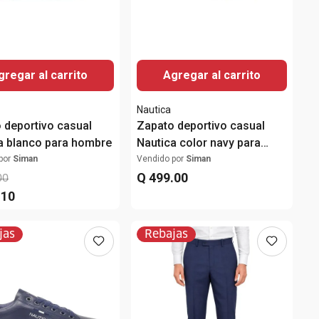
gregar al carrito
Agregar al carrito
Nautica
 deportivo casual
Zapato deportivo casual
a blanco para hombre
Nautica color navy para
hombre
por
Siman
Vendido por
Siman
Q
499
.
00
00
.
10
jas
Rebajas