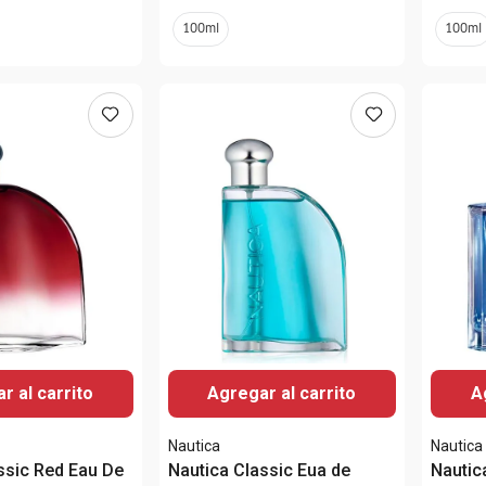
100ml
100ml
r al carrito
Agregar al carrito
A
Nautica
Nautica
ssic Red Eau De
Nautica Classic Eua de
Nautic