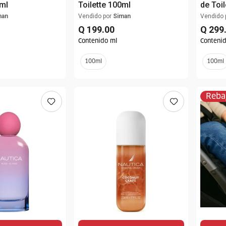
0ml
Toilette 100ml
de Toi
man
Vendido por
Siman
Vendido 
Q
199
.
00
Q
299
Contenido ml
Conteni
100ml
100ml
Reba