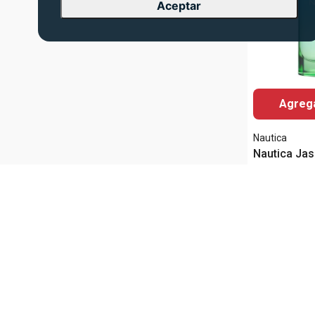
Aceptar
Agrega
Nautica
Nautica Ja
Estilo de vestido
de Parfum 
Vendido por
Si
Q
340
.
00
Contenido ml
100ml