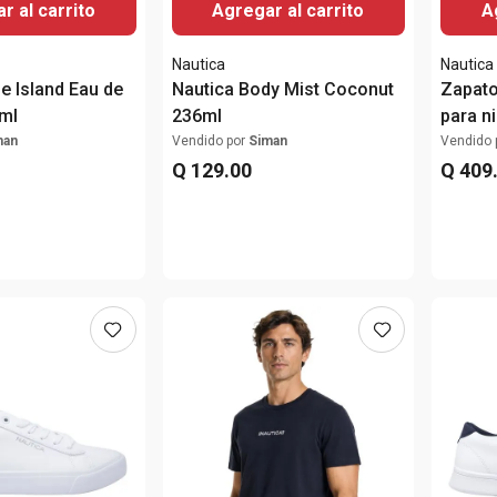
r al carrito
Agregar al carrito
A
Nautica
Nautica
e Island Eau de
Nautica Body Mist Coconut
Zapato
ml
236ml
para n
man
Vendido por
Siman
Vendido 
Q
129
.
00
Q
409