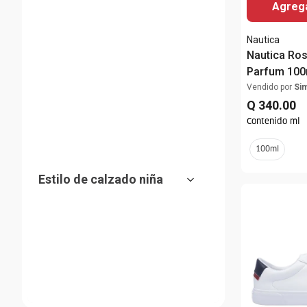
Agrega
Nautica
Nautica Ros
Estilo de cuello
Parfum 100
Vendido por
Si
Q
340
.
00
Contenido ml
100ml
Estilo de toalla