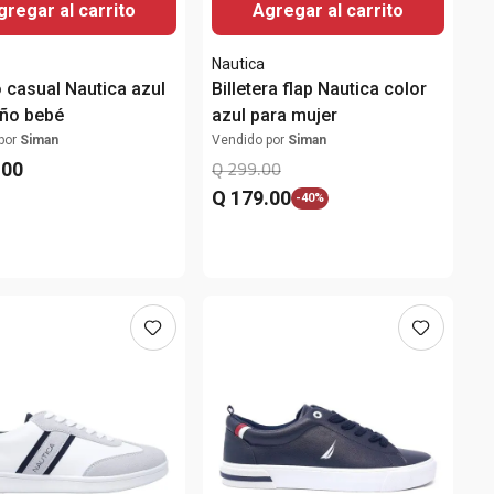
gregar al carrito
Agregar al carrito
Nautica
 casual Nautica azul
Billetera flap Nautica color
iño bebé
azul para mujer
por
Siman
Vendido por
Siman
.
00
Q
299
.
00
Q
179
.
00
-
40%