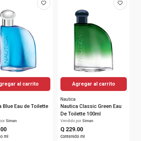
gregar al carrito
Agregar al carrito
Nautica
a Blue Eau de Toilette
Nautica Classic Green Eau
De Toilette 100ml
por
Siman
Vendido por
Siman
.
00
Q
229
.
00
do ml
Contenido ml