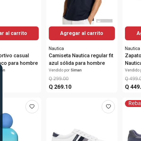
r al carrito
Agregar al carrito
A
Nautica
Nautica
rtivo casual
Camiseta Nautica regular fit
Zapato
nco para hombre
azul sólida para hombre
Nautic
man
Vendido por
Siman
Vendido 
Q
299
.
00
Q
499
.
Q
269
.
10
Q
449
Reba