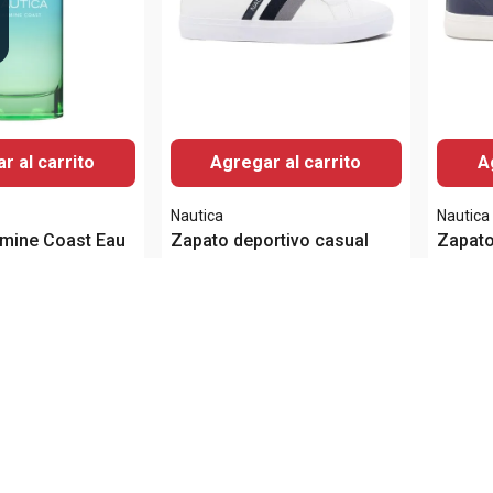
r al carrito
Agregar al carrito
A
Nautica
Nautica
smine Coast Eau
Zapato deportivo casual
Zapato
100ml
Nautica blanco para hombre
Nautic
man
Vendido por
Siman
Vendido 
Q
499
.
00
Q
559
.
Q
449
.
10
Q
335
Página
de
1