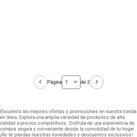
Página
de
2
Encuentra las mejores ofertas y promociones en nuestra tienda
en línea. Explora una amplia variedad de productos de alta
calidad a precios competitivos. Disfruta de una experiencia de
compra segura y conveniente desde la comodidad de tu hogar.
¡No te pierdas nuestras novedades y descuentos exclusivos!