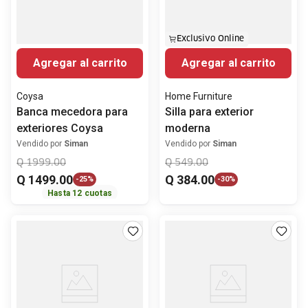
Exclusivo Online
Agregar al carrito
Agregar al carrito
Coysa
Home Furniture
Banca mecedora para
Silla para exterior
exteriores Coysa
moderna
Vendido por
Siman
Vendido por
Siman
Q
1999
.
00
Q
549
.
00
Q
1499
.
00
Q
384
.
00
-
25%
-
30%
Hasta
12
cuotas