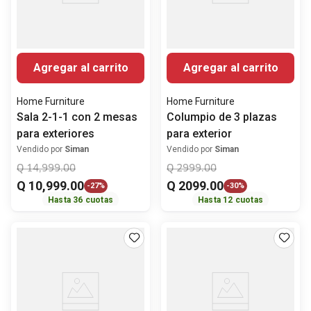
Agregar al carrito
Agregar al carrito
Home Furniture
Home Furniture
Sala 2-1-1 con 2 mesas
Columpio de 3 plazas
para exteriores
para exterior
Vendido por
Siman
Vendido por
Siman
Q
14
,
999
.
00
Q
2999
.
00
Q
10
,
999
.
00
Q
2099
.
00
-
27%
-
30%
Hasta
36
cuotas
Hasta
12
cuotas