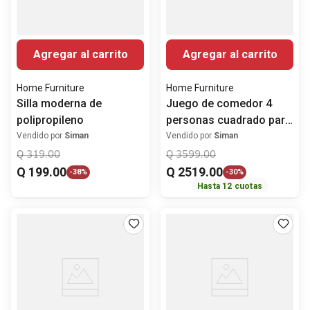
Agregar al carrito
Agregar al carrito
Home Furniture
Home Furniture
Silla moderna de
Juego de comedor 4
polipropileno
personas cuadrado para
exterior
Vendido por
Siman
Vendido por
Siman
Q
319
.
00
Q
3599
.
00
Q
199
.
00
Q
2519
.
00
-
38%
-
30%
Hasta
12
cuotas