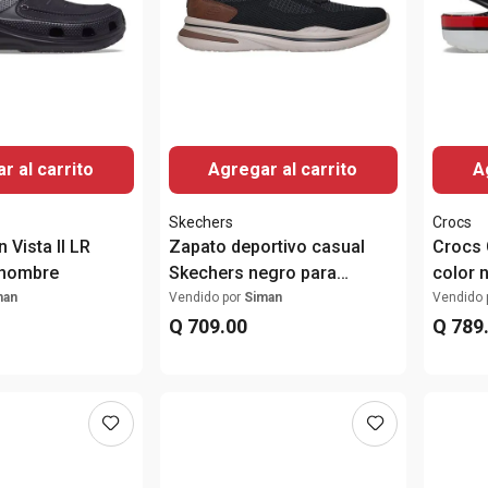
r al carrito
Agregar al carrito
A
Skechers
Crocs
 Vista II LR
Zapato deportivo casual
Crocs 
 hombre
Skechers negro para
color 
hombre
man
Vendido por
Siman
Vendido 
Q
709
.
00
Q
789