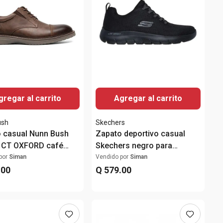
gregar al carrito
Agregar al carrito
ush
Skechers
 casual Nunn Bush
Zapato deportivo casual
 CT OXFORD café
Skechers negro para
hombre
hombre
por
Siman
Vendido por
Siman
.
00
Q
579
.
00