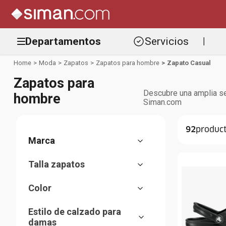
Departamentos
Servicios
|
Moda
Zapatos
Zapatos para hombre
Zapato Casual
Zapatos para
Descubre una amplia se
hombre
Siman.com
92
Beverly Hills Polo Club
Talla zapatos
Tommy Hilfiger
36
Nautica
Color
37
Skechers
Azul
38
Unexpected
Estilo de calzado para
Beige
39
Dockers
damas