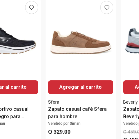
r al carrito
Agregar al carrito
A
Sfera
Beverly 
rtivo casual
Zapato casual café Sfera
Zapato
egro para
para hombre
Beverly
blanco
man
Vendido por
Siman
Vendido 
Q
329
.
00
Q
459
.