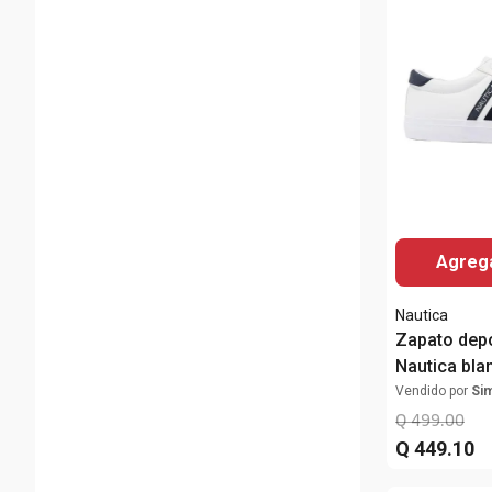
Agrega
Nautica
Zapato depo
Nautica bla
Vendido por
Si
Q
499
.
00
Q
449
.
10