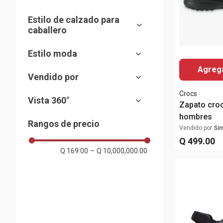
Blanco
40
Nunn Bush
Sneaker
Café
41
Crocs
Estilo de calzado para
Gris
42
Rockport
caballero
Multicolor
43
Sfera
De cintas
Negro
44
Estilo moda
Mocasín
Rosado
45
Deportivo
Agrega
Slip on
Verde
Vendido por
Mostrar 11 más
Casual
Sandalia
Bicolor
Almacenes Siman
Comfy
Boat shoe
Crocs
Vista 360°
Zapato cro
Clogs/Zuecos
Sí
hombres
Rangos de precio
Vendido por
Si
Q
499
.
00
Q 169.00
–
Q 10,000,000.00