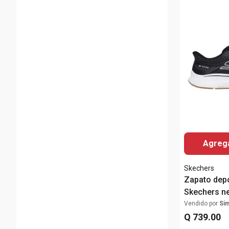
Agrega
Skechers
Zapato depo
Skechers n
hombre
Vendido por
Si
Q
739
.
00