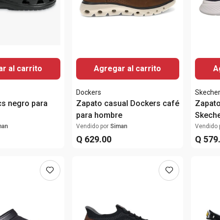
r al carrito
Agregar al carrito
A
Dockers
Skeche
cs negro para
Zapato casual Dockers café
Zapato
para hombre
Skeche
man
Vendido por
Siman
Vendido 
Q
629
.
00
Q
579