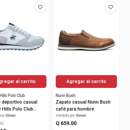
gregar al carrito
Agregar al carrito
Hills Polo Club
Nunn Bush
 deportivo casual
Zapato casual Nunn Bush
 Hills Polo Club
café para hombre
/gris para hombre
por
Siman
Vendido por
Siman
Q
659
.
00
00