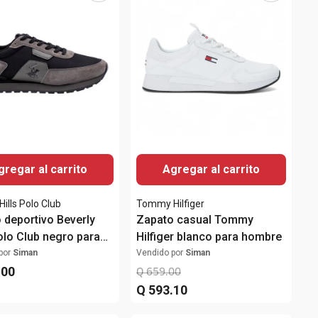
gregar al carrito
Agregar al carrito
Hills Polo Club
Tommy Hilfiger
 deportivo Beverly
Zapato casual Tommy
Polo Club negro para
Hilfiger blanco para hombre
e
por
Siman
Vendido por
Siman
.
00
Q
659
.
00
Q
593
.
10