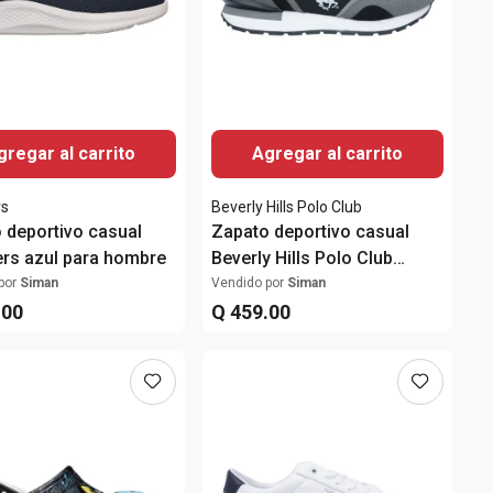
gregar al carrito
Agregar al carrito
rs
Beverly Hills Polo Club
 deportivo casual
Zapato deportivo casual
rs azul para hombre
Beverly Hills Polo Club
negro para hombre
por
Siman
Vendido por
Siman
.
00
Q
459
.
00