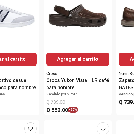
r al carrito
Agregar al carrito
A
Crocs
Nunn B
rtivo casual
Crocs Yukon Vista II LR café
Zapato
nco para hombre
para hombre
GATES
para 
man
Vendido por
Siman
Vendido 
Q
739
Q
789
.
00
Q
552
.
00
-
30%