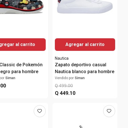
gregar al carrito
Agregar al carrito
Nautica
Classic de Pokemón
Zapato deportivo casual
negro para hombre
Nautica blanco para hombre
por
Siman
Vendido por
Siman
.
00
Q
499
.
00
Q
449
.
10