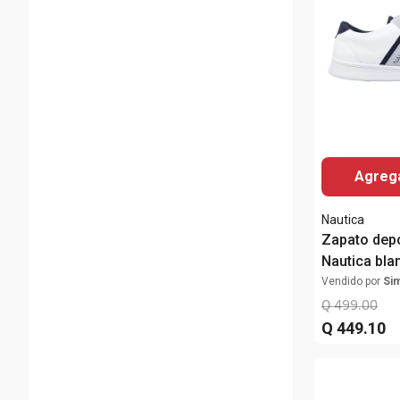
Agrega
Nautica
Zapato depo
Nautica bla
Vendido por
Si
Q
499
.
00
Q
449
.
10