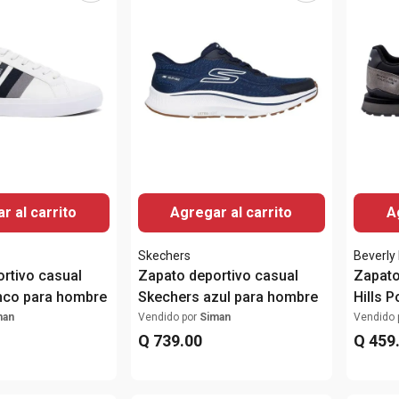
r al carrito
Agregar al carrito
A
Skechers
Beverly 
rtivo casual
Zapato deportivo casual
Zapato
nco para hombre
Skechers azul para hombre
Hills 
hombr
man
Vendido por
Siman
Vendido 
Q
739
.
00
Q
459