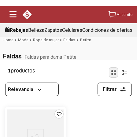
Mi carrito
🛍️Rebajas
Belleza
Zapatos
Celulares
Condiciones de ofertas
Moda
Ropa de mujer
Faldas
Petite
Faldas
Faldas para dama Petite
1
Filtrar
Relevancia