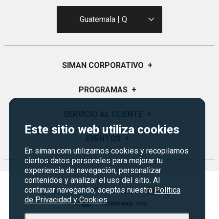
Guatemala | Q
SIMAN CORPORATIVO
+
Quiénes Somos
PROGRAMAS
+
Visión y Misión
Monedero
SERVICIO AL CLIENTE
+
Historia
Este sitio web utiliza cookies
Certificados de Regalo
Sucursales
Preguntas Frecuentes
EVENTOS
+
Siman PRO
En siman.com utilizamos cookies y recopilamos
Servicios
Política de devoluciones y garantías
ciertos datos personales para mejorar tu
Credisiman
Rebajas
Empleos Siman
Contáctenos
experiencia de navegación, personalizar
contenidos y analizar el uso del sitio. Al
Seguridad del sitio
continuar navegando, aceptas nuestra
Política
de Privacidad y Cookies
Política de Privacidad
Condiciones ofertas