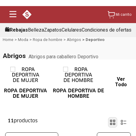
Mi carrito
🛍️Rebajas
Belleza
Zapatos
Celulares
Condiciones de ofertas
Moda
Ropa de hombre
Abrigos
Deportivo
Abrigos
Abrigos para caballero Deportivo
Ver
Todo
ROPA DEPORTIVA
ROPA DEPORTIVA DE
DE MUJER
HOMBRE
11