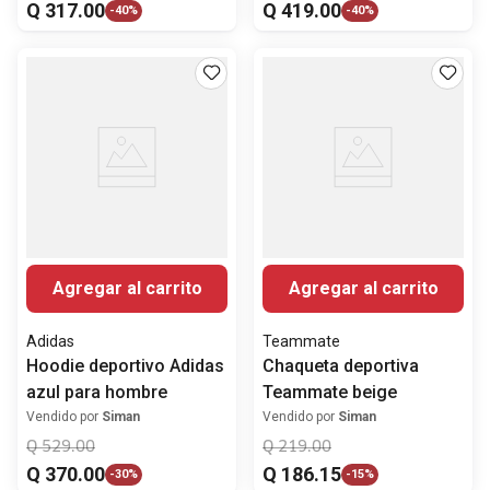
Q
317
.
00
Q
419
.
00
-
40%
-
40%
Agregar al carrito
Agregar al carrito
Adidas
Teammate
Hoodie deportivo Adidas
Chaqueta deportiva
azul para hombre
Teammate beige
Vendido por
Siman
Vendido por
Siman
Q
529
.
00
Q
219
.
00
Q
370
.
00
Q
186
.
15
-
30%
-
15%