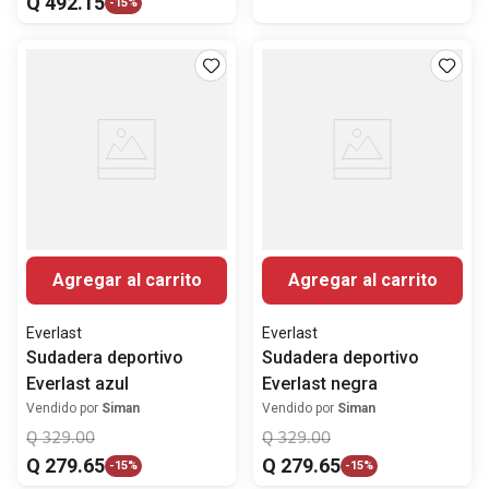
Q
492
.
15
-
15%
Agregar al carrito
Agregar al carrito
Everlast
Everlast
Sudadera deportivo
Sudadera deportivo
Everlast azul
Everlast negra
Vendido por
Siman
Vendido por
Siman
Q
329
.
00
Q
329
.
00
Q
279
.
65
Q
279
.
65
-
15%
-
15%