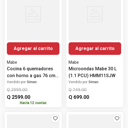
Agregar al carrito
Agregar al carrito
Mabe
Mabe
Cocina 6 quemadores
Microondas Mabe 30 L
con horno a gas 76 cm
(1.1 PCU) HMM11SJW
(30") EM7622BAPS2
Vendido por
Siman
Vendido por
Siman
Mabe
Q
2999
.
00
Q
749
.
00
Q
2599
.
00
Q
699
.
00
Hasta
12
cuotas