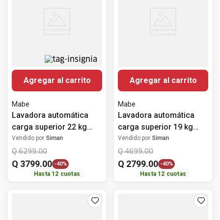
Agregar al carrito
Agregar al carrito
Mabe
Mabe
Lavadora automática
Lavadora automática
carga superior 22 kg
carga superior 19 kg
LMA72215CBAB0 Mabe
LME79104VBAB0 Mabe
Vendido por
Siman
Vendido por
Siman
Q
6299
.
00
Q
4699
.
00
Q
3799
.
00
Q
2799
.
00
-
40%
-
40%
Hasta
12
cuotas
Hasta
12
cuotas