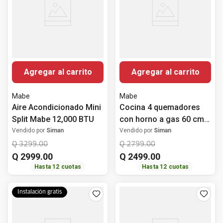
Agregar al carrito
Agregar al carrito
Mabe
Mabe
Aire Acondicionado Mini
Cocina 4 quemadores
Split Mabe 12,000 BTU
con horno a gas 60 cm
(24") EM6038CFIX0
Vendido por
Siman
Vendido por
Siman
Mabe
Q
3299
.
00
Q
2799
.
00
Q
2999
.
00
Q
2499
.
00
Hasta
12
cuotas
Hasta
12
cuotas
Instalación gratis