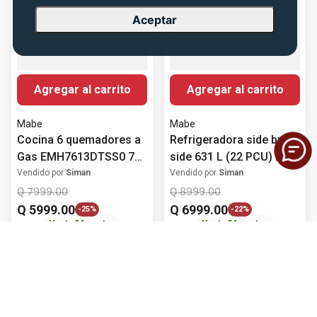
Aceptar
Agregar al carrito
Agregar al carrito
Mabe
Mabe
Cocina 6 quemadores a
Refrigeradora side by
Gas EMH7613DTSS0 76
side 631 L (22 PCU) no
cm (30") Mabe
frost MSM631LKLSS0
Vendido por
Siman
Vendido por
Siman
Mabe
Q
7999
.
00
Q
8999
.
00
Q
5999
.
00
Q
6999
.
00
-
25%
-
22%
Hasta
24
cuotas
Hasta
24
cuotas