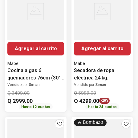
Agregar al carrito
Agregar al carrito
Mabe
Mabe
Cocina a gas 6
Secadora de ropa
quemadores 76cm (30")
eléctrica 24 kg
WEM7659CFIS3 Mabe
SME17R8MSBBP0 Mabe
Vendido por
Siman
Vendido por
Siman
Q
3499
.
00
Q
5999
.
00
Q
2999
.
00
Q
4299
.
00
-
28%
Hasta
12
cuotas
Hasta
24
cuotas
🔥 Bombazo