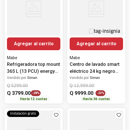
Agregar al carrito
Agregar al carrito
Mabe
Mabe
Refrigeradora top mount
Centro de lavado smart
365 L (13 PCU) energy
eléctrico 24 kg negro
saver RMP370GCAT
Mabe MCL2440EPDG0
Vendido por
Siman
Vendido por
Siman
Mabe
Q
5299
.
00
Q
12
,
999
.
00
Q
3799
.
00
Q
9999
.
00
-
28%
-
23%
Hasta
12
cuotas
Hasta
36
cuotas
Instalación gratis