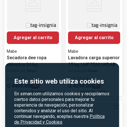
Agregar al carrito
Agregar al carrito
Mabe
Mabe
Secadora dee ropa
Lavadora carga superior
eléctrica 24 kg
25 kg LMP75201WDAB0
DME17R8MSDBP1 Mabe
Mabe
Vendido por
Siman
Vendido por
Siman
Q
6999
.
00
Q
7299
.
00
Este sitio web utiliza cookies
Q
4499
.
00
Q
4299
.
00
-
36%
-
41%
Hasta
24
cuotas
Hasta
24
cuotas
En siman.com utilizamos cookies y recopilamos
ciertos datos personales para mejorar tu
experiencia de navegación, personalizar
contenidos y analizar el uso del sitio. Al
continuar navegando, aceptas nuestra
Política
de Privacidad y Cookies