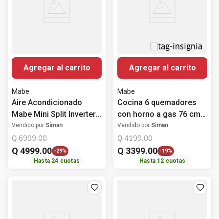
Agregar al carrito
Agregar al carrito
Mabe
Mabe
Aire Acondicionado
Cocina 6 quemadores
Mabe Mini Split Inverter
con horno a gas 76 cm
24,000 BTU
(30") EM7659BFIX2
Vendido por
Siman
Vendido por
Siman
Mabe
Q
6999
.
00
Q
4199
.
00
Q
4999
.
00
Q
3399
.
00
-
29%
-
19%
Hasta
24
cuotas
Hasta
12
cuotas