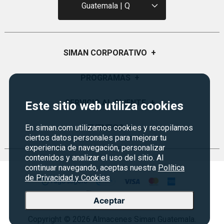
Guatemala | Q
SIMAN CORPORATIVO
+
Quiénes Somos
PROGRAMAS
+
Visión y Misión
Monedero
SERVICIO AL CLIENTE
+
Este sitio web utiliza cookies
Historia
Certificados de Regalo
Sucursales
Preguntas Frecuentes
En siman.com utilizamos cookies y recopilamos
EVENTOS
+
Siman PRO
ciertos datos personales para mejorar tu
Servicios
Política de devoluciones y garantías
experiencia de navegación, personalizar
Credisiman
Rebajas
Empleos Siman
contenidos y analizar el uso del sitio. Al
Contáctenos
continuar navegando, aceptas nuestra
Política
Seguridad del sitio
de Privacidad y Cookies
Política de Privacidad
Aceptar
Condiciones ofertas
Copyright © 2026 Almacenes Siman Guatemala.
Términos legales