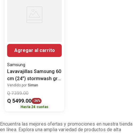
Agregar al carrito
Samsung
Lavavajillas Samsung 60
cm (24") stormwash gris
DW80CG5451SRAA
Vendido por
Siman
Q
7399
.
00
Q
5499
.
00
-
26%
Hasta
24
cuotas
Encuentra las mejores ofertas y promociones en nuestra tienda
en línea. Explora una amplia variedad de productos de alta