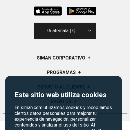
Guatemala | Q
SIMAN CORPORATIVO
+
Quiénes Somos
PROGRAMAS
+
Visión y Misión
Monedero
SERVICIO AL CLIENTE
+
Historia
Este sitio web utiliza cookies
Certificados de Regalo
Sucursales
Preguntas Frecuentes
EVENTOS
+
Siman PRO
En siman.com utilizamos cookies y recopilamos
Servicios
Política de devoluciones y garantías
ciertos datos personales para mejorar tu
Credisiman
Rebajas
Empleos Siman
experiencia de navegación, personalizar
Contáctenos
contenidos y analizar el uso del sitio. Al
Seguridad del sitio