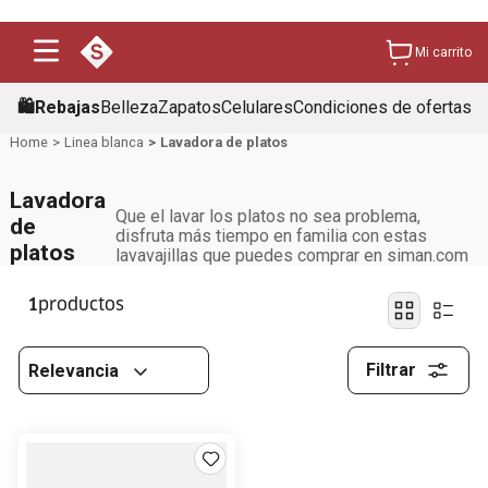
Mi carrito
🛍️Rebajas
Belleza
Zapatos
Celulares
Condiciones de ofertas
Linea blanca
Lavadora de platos
Lavadora
Que el lavar los platos no sea problema,
de
disfruta más tiempo en familia con estas
platos
lavavajillas que puedes comprar en siman.com
1
Filtrar
Relevancia