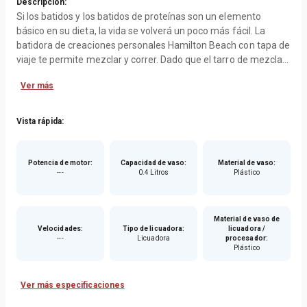
Descripción:
Si los batidos y los batidos de proteínas son un elemento
básico en su dieta, la vida se volverá un poco más fácil. La
batidora de creaciones personales Hamilton Beach con tapa de
viaje te permite mezclar y correr. Dado que el tarro de mezcla
también es una taza de viaje con tapa, no hay necesidad de
Ver más
encontrar la taza adecuada o pasar tiempo limpiando la
licuadora antes de salir de la casa por la mañana.
Vista rápida:
Potencia de motor
:
Capacidad de vaso
:
Material de vaso
:
---
0.4 Litros
Plástico
Material de vaso de
Velocidades
:
Tipo de licuadora
:
licuadora /
---
Licuadora
procesador
:
Plástico
Ver más especificaciones