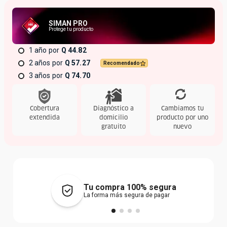
SIMAN PRO
Protege tu producto
1 año
Q 44.82
2 años
Q 57.27
Recomendado
3 años
Q 74.70
Cobertura
Diagnóstico a
Cambiamos tu
extendida
domicilio
producto por uno
gratuito
nuevo
Tu compra 100% segura
La forma más segura de pagar