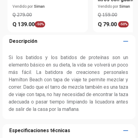
caliente
Vendido por
Siman
Vendido por
Siman
Q
279
.
00
Q
159
.
00
Q
139
.
00
Q
79
.
00
-
50%
-
50%
Descripción
Si los batidos y los batidos de proteínas son un 
elemento básico en su dieta, la vida se volverá un poco 
más fácil. La batidora de creaciones personales 
Hamilton Beach con tapa de viaje te permite mezclar y 
correr. Dado que el tarro de mezcla también es una taza 
de viaje con tapa, no hay necesidad de encontrar la taza 
adecuada o pasar tiempo limpiando la licuadora antes 
de salir de la casa por la mañana.
Especificaciones técnicas