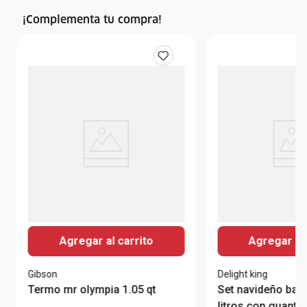
¡Complementa tu compra!
Agregar al carrito
Agregar al 
Gibson
Delight king
Termo mr olympia 1.05 qt
Set navideño band
litros con guante 