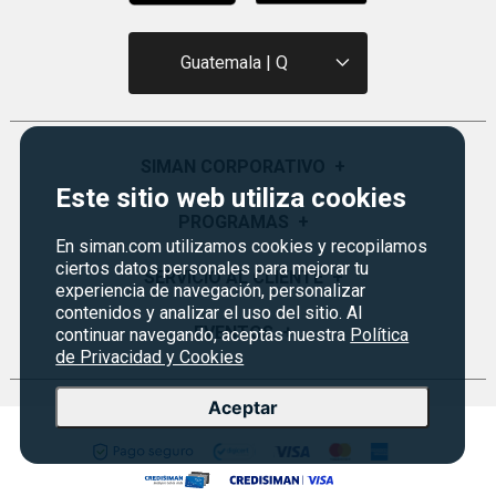
Guatemala | Q
SIMAN CORPORATIVO
+
Este sitio web utiliza cookies
Quiénes Somos
PROGRAMAS
+
En siman.com utilizamos cookies y recopilamos
Visión y Misión
ciertos datos personales para mejorar tu
Monedero
SERVICIO AL CLIENTE
+
experiencia de navegación, personalizar
Historia
Certificados de Regalo
contenidos y analizar el uso del sitio. Al
Sucursales
Preguntas Frecuentes
EVENTOS
+
continuar navegando, aceptas nuestra
Política
Siman PRO
de Privacidad y Cookies
Servicios
Política de devoluciones y garantías
Credisiman
Rebajas
Empleos Siman
Contáctenos
Aceptar
Seguridad del sitio
Política de Privacidad