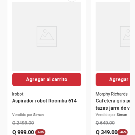
Agregar al carrito
Agregar al 
Irobot
Morphy Richards
Aspirador robot Roomba 614
Cafetera gris pr
tazas jarra de vid
Vendido por
Siman
Vendido por
Siman
Q
2499
.
00
Q
649
.
00
Q
999
.
00
Q
349
.
00
-
60%
-
46%