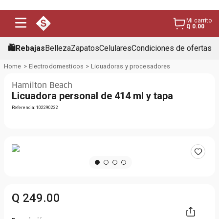
Mi carrito
Q 0.00
🛍️Rebajas
Belleza
Zapatos
Celulares
Condiciones de ofertas
Electrodomesticos
Licuadoras y procesadores
Hamilton Beach
Licuadora personal de 414 ml y tapa
Referencia
:
102290232
Q
249
.
00