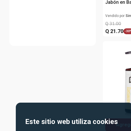
Jabón en B
Vendido por
Si
Q
31
.
00
Q
21
.
70
-
30
Este sitio web utiliza cookies
Agrega