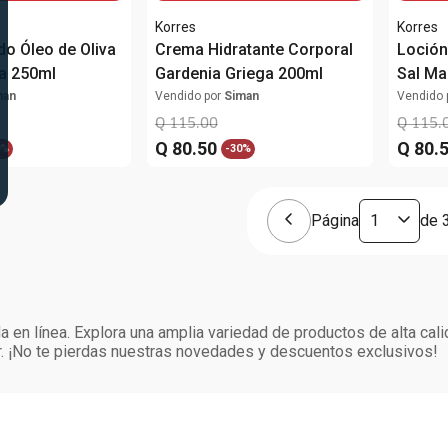
Korres
Korres
do Óleo de Oliva
Crema Hidratante Corporal
Loción
a 250ml
Gardenia Griega 200ml
Sal Ma
man
Vendido por
Siman
Vendido 
Q
115
.
00
Q
115
.
Q
80
.
50
Q
80
.
0%
-
30%
Página
de
 en línea. Explora una amplia variedad de productos de alta cali
. ¡No te pierdas nuestras novedades y descuentos exclusivos!