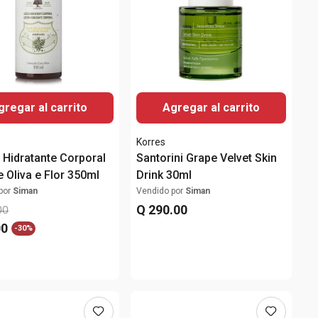
gregar al carrito
Agregar al carrito
Korres
 Hidratante Corporal
Santorini Grape Velvet Skin
e Oliva e Flor 350ml
Drink 30ml
por
Siman
Vendido por
Siman
Q
290
.
00
00
00
-
30%