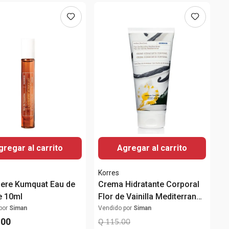
gregar al carrito
Agregar al carrito
Korres
ere Kumquat Eau de
Crema Hidratante Corporal
te 10ml
Flor de Vainilla Mediterranea
200ml
por
Siman
Vendido por
Siman
.
00
Q
115
.
00