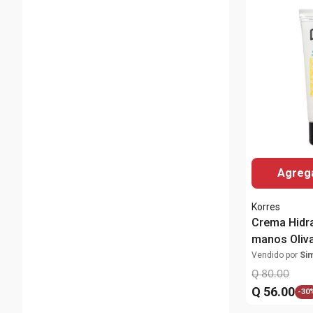
Agrega
Korres
Crema Hidra
manos Oliv
75g
Vendido por
Si
Q
80
.
00
Q
56
.
00
-
30