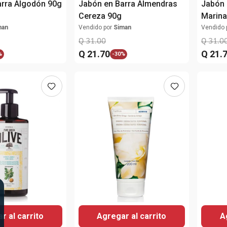
arra Algodón 90g
Jabón en Barra Almendras
Jabón 
Cereza 90g
Marina
man
Vendido por
Siman
Vendido 
Q
31
.
00
Q
31
.
0
Q
21
.
70
Q
21
.
%
-
30%
r al carrito
Agregar al carrito
A