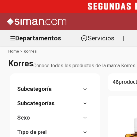
Departamentos
Servicios
|
Korres
Korres
Conoce todos los productos de la marca Korres y 
46
Cuidado de piel
(
25
)
Bano y ducha
(
12
)
Jabones
(
10
)
Sexo
Fragancias
(
9
)
Cremas
(
7
)
Mujer
(
7
)
Tipo de piel
Serum
(
6
)