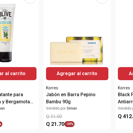
r al carrito
Agregar al carrito
A
Korres
Korres
tante para
Jabón en Barra Pepino
Black 
a y Bergamota
Bambu 90g
Antiar
man
Vendido por
Siman
Vendido 
Q
412
Q
31
.
00
Q
21
.
70
%
-
30%