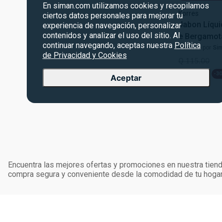
En siman.com utilizamos cookies y recopilamos
Korres
ciertos datos personales para mejorar tu
Jabon Líqui
experiencia de navegación, personalizar
contenidos y analizar el uso del sitio. Al
e Bergamot
continuar navegando, aceptas nuestra
Política
Vendido por
Si
de Privacidad y Cookies
Q
115
.
00
Q
80
.
50
-
3
Aceptar
Encuentra las mejores ofertas y promociones en nuestra tienda
compra segura y conveniente desde la comodidad de tu hogar