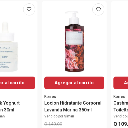
r al carrito
Agregar al carrito
A
Korres
Korres
k Yoghurt
Locion Hidratante Corporal
Cashm
ón 30ml
Lavanda Marina 350ml
Toilet
man
Vendido por
Siman
Vendido 
Q
109
Q
140
.
00