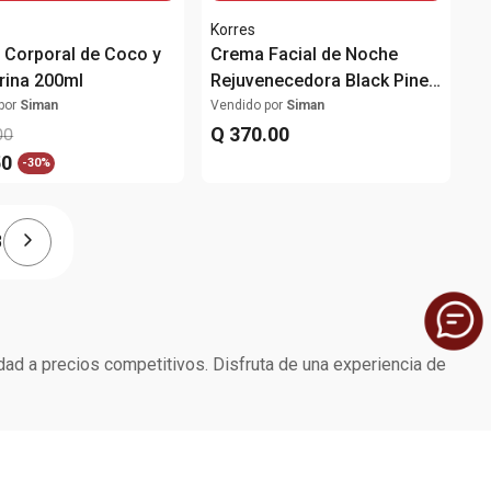
Korres
 Corporal de Coco y
Crema Facial de Noche
rina 200ml
Rejuvenecedora Black Pine
Primus 40ml
por
Siman
Vendido por
Siman
Q
370
.
00
00
50
-
30%
3
dad a precios competitivos. Disfruta de una experiencia de