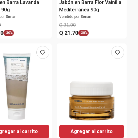
en Barra Lavanda
Jabón en Barra Flor Vainilla
 90g
Mediterránea 90g
por
Siman
Vendido por
Siman
0
Q
31
.
00
70
Q
21
.
70
-
30%
-
30%
gregar al carrito
Agregar al carrito