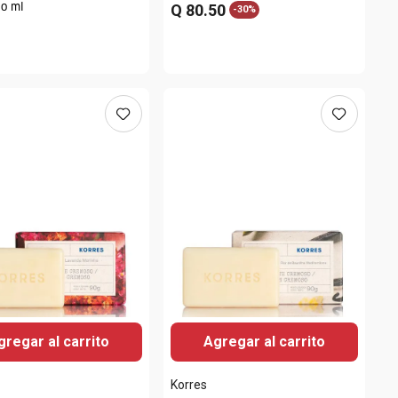
Q
80
.
50
do ml
-
30%
gregar al carrito
Agregar al carrito
Korres