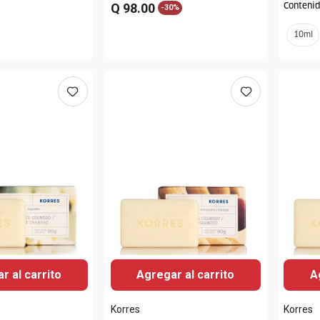
Q
98
.
00
Conteni
-
30%
10ml
r al carrito
Agregar al carrito
A
Korres
Korres