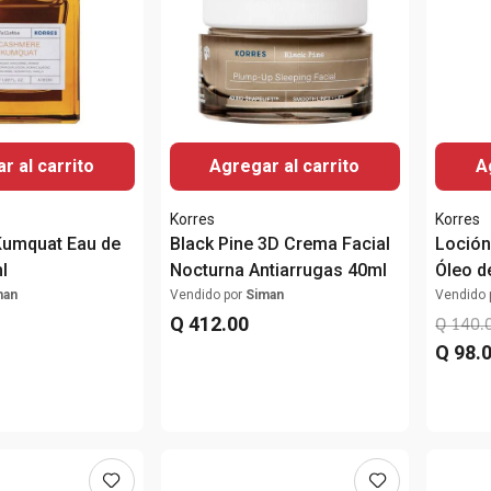
r al carrito
Agregar al carrito
A
Korres
Korres
umquat Eau de
Black Pine 3D Crema Facial
Loción
l
Nocturna Antiarrugas 40ml
Óleo d
man
Vendido por
Siman
Vendido 
Q
412
.
00
Q
140
.
Q
98
.