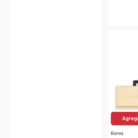
Agrega
Korres