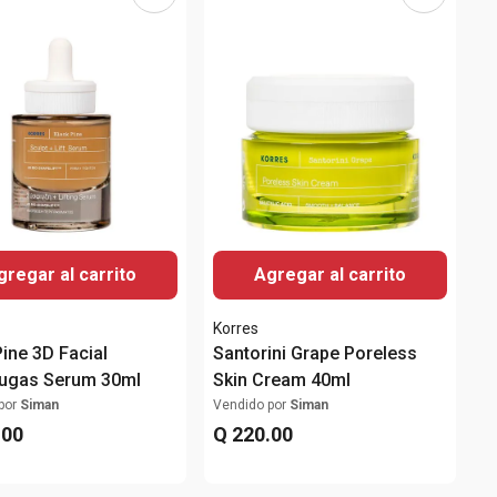
gregar al carrito
Agregar al carrito
Korres
Pine 3D Facial
Santorini Grape Poreless
rugas Serum 30ml
Skin Cream 40ml
por
Siman
Vendido por
Siman
.
00
Q
220
.
00