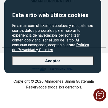
SIMAN CORPORATIVO
+
Quiénes Somos
PROGRAMAS
+
Este sitio web utiliza cookies
Visión y Misión
Monedero
SERVICIO AL CLIENTE
+
En siman.com utilizamos cookies y recopilamos
Historia
ciertos datos personales para mejorar tu
Certificados de Regalo
experiencia de navegación, personalizar
Sucursales
Preguntas Frecuentes
EVENTOS
+
contenidos y analizar el uso del sitio. Al
Siman PRO
Servicios
Política de devoluciones y garantías
continuar navegando, aceptas nuestra
Política
Credisiman
Rebajas
de Privacidad y Cookies
Empleos Siman
Contáctenos
Seguridad del sitio
Aceptar
Política de Privacidad
Condiciones ofertas
Copyright © 2026 Almacenes Siman Guatemala.
Términos legales
Reservados todos los derechos.