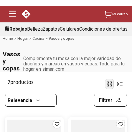
Mi carrito
🛍️Rebajas
Belleza
Zapatos
Celulares
Condiciones de ofertas
Hogar
Cocina
Vasos y copas
Vasos
Complementa tu mesa con la mejor variedad de
y
diseños y marcas en vasos y copas. Todo para tu
copas
hogar en siman.com
7
Filtrar
Relevancia