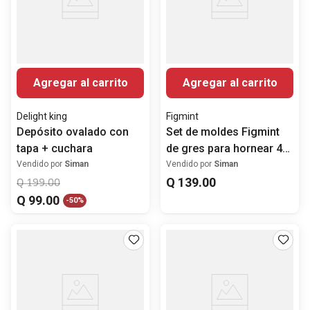
Agregar al carrito
Agregar al carrito
Delight king
Figmint
Depósito ovalado con
Set de moldes Figmint
tapa + cuchara
de gres para hornear 4
piezas
Vendido por
Siman
Vendido por
Siman
Q
139
.
00
Q
199
.
00
Q
99
.
00
-
50%