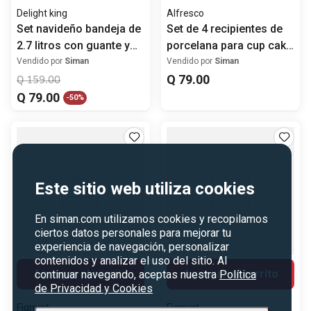
Delight king
Alfresco
Set navideño bandeja de
Set de 4 recipientes de
2.7 litros con guante y
porcelana para cup cake
porta caliente
10x8 cm
Vendido por
Siman
Vendido por
Siman
Q
79
.
00
Q
159
.
00
Q
79
.
00
-
50%
Este sitio web utiliza cookies
En siman.com utilizamos cookies y recopilamos
ciertos datos personales para mejorar tu
experiencia de navegación, personalizar
contenidos y analizar el uso del sitio. Al
Agregar al carrito
Agregar al carrito
continuar navegando, aceptas nuestra
Política
de Privacidad y Cookies
Figmint
Figmint