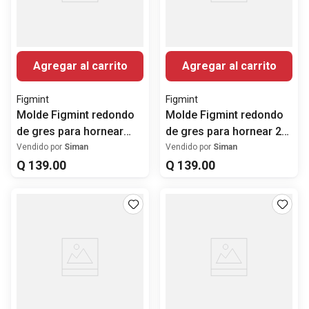
Agregar al carrito
Agregar al carrito
Figmint
Figmint
Molde Figmint redondo
Molde Figmint redondo
de gres para hornear
de gres para hornear 22
22.8 cm
cm
Vendido por
Siman
Vendido por
Siman
Q
139
.
00
Q
139
.
00