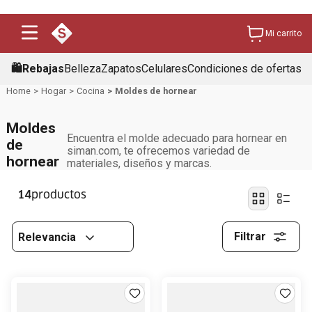
Mi carrito
🛍️Rebajas
Belleza
Zapatos
Celulares
Condiciones de ofertas
Hogar
Cocina
Moldes de hornear
Moldes
Encuentra el molde adecuado para hornear en
de
siman.com, te ofrecemos variedad de
hornear
materiales, diseños y marcas.
14
Filtrar
Relevancia