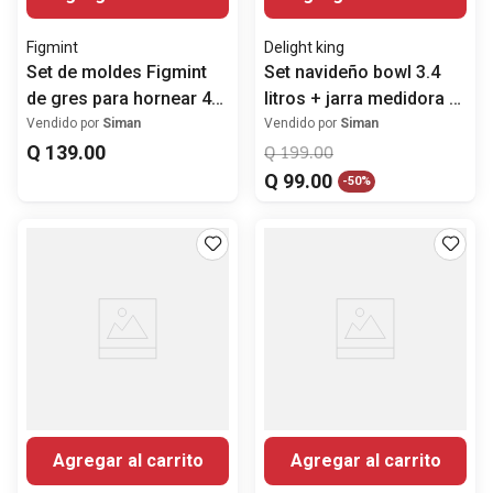
Figmint
Delight king
Set de moldes Figmint
Set navideño bowl 3.4
de gres para hornear 4
litros + jarra medidora y
piezas
batidor manual
Vendido por
Siman
Vendido por
Siman
Q
139
.
00
Q
199
.
00
Q
99
.
00
-
50%
Agregar al carrito
Agregar al carrito