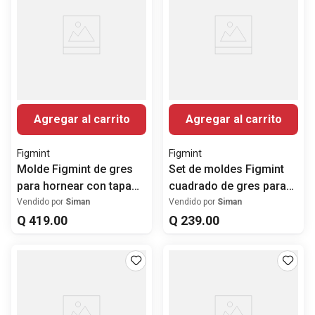
Agregar al carrito
Agregar al carrito
Figmint
Figmint
Molde Figmint de gres
Set de moldes Figmint
para hornear con tapa
cuadrado de gres para
3.8 litros
hornear 2 piezas
Vendido por
Siman
Vendido por
Siman
Q
419
.
00
Q
239
.
00