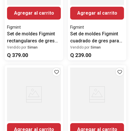
Agregar al carrito
Agregar al carrito
Figmint
Figmint
Set de moldes Figmint
Set de moldes Figmint
rectangulares de gres
cuadrado de gres para
para hornear 2 piezas
hornear 2 piezas
Vendido por
Siman
Vendido por
Siman
Q
379
.
00
Q
239
.
00
Agregar al carrito
Agregar al carrito