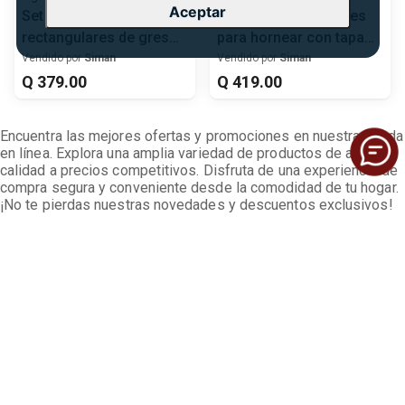
Aceptar
Set de moldes Figmint
Molde Figmint de gres
rectangulares de gres
para hornear con tapa
para hornear 2 piezas
3.8 litros
Vendido por
Siman
Vendido por
Siman
Q
379
.
00
Q
419
.
00
Encuentra las mejores ofertas y promociones en nuestra tienda
en línea. Explora una amplia variedad de productos de alta
calidad a precios competitivos. Disfruta de una experiencia de
compra segura y conveniente desde la comodidad de tu hogar.
¡No te pierdas nuestras novedades y descuentos exclusivos!
Suscríbete para obtener las mejores ofertas