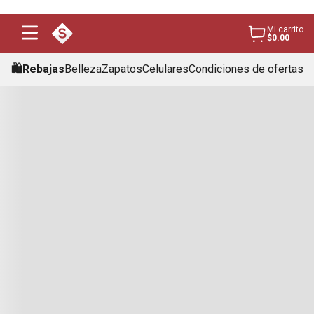
Mi carrito
$0.00
🛍️Rebajas
Belleza
Zapatos
Celulares
Condiciones de ofertas