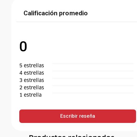
Calificación promedio
0
5
estrella
s
4
estrella
s
3
estrella
s
2
estrella
s
1
estrella
Escribir reseña