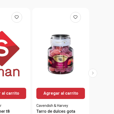
 al carrito
Agregar al carrito
r
Cavendish & Harvey
her t8
Tarro de dulces gota