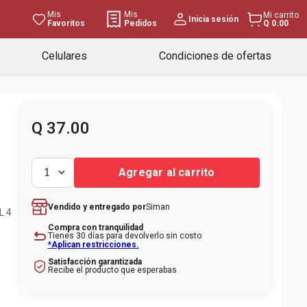
Mis
Mis
Mi carrito
Inicia sesión
Favoritos
Pedidos
Q 0.00
Celulares
Condiciones de ofertas
Q
37
.
00
Agregar al carrito
1
Siman
Vendido y entregado por
L 4
Compra con tranquilidad
Tienes 30 días para devolverlo sin costo
*Aplican restricciones.
Satisfacción garantizada
Recibe el producto que esperabas