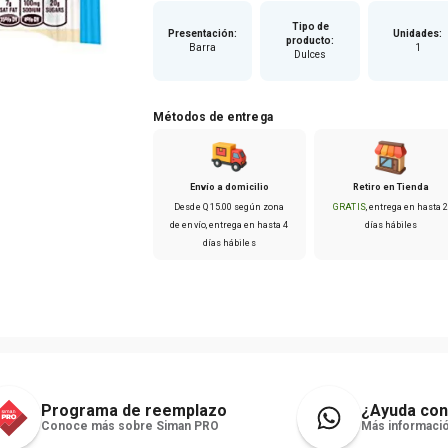
Tipo de
Presentación
:
Unidades
:
producto
:
Barra
1
Dulces
Métodos de entrega
Envío a domicilio
Retiro en Tienda
Desde
Q
15
.
00
según zona
GRATIS
, entrega en hasta
de envío
, entrega en hasta
4
días hábiles
días hábiles
Programa de reemplazo
¿Ayuda con
Conoce más sobre Siman PRO
Más informació