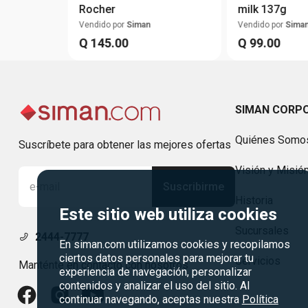
Rocher
milk 137g
Vendido por
Siman
Vendido por
Sima
Q
145
.
00
Q
99
.
00
SIMAN CORP
Quiénes Somo
Suscríbete para obtener las mejores ofertas
Visión y Misió
Suscribirme
Historia
Este sitio web utiliza cookies
Sucursales
2444-7777
En siman.com utilizamos cookies y recopilamos
ciertos datos personales para mejorar tu
Servicios
Manténte en contacto con nosotros
experiencia de navegación, personalizar
contenidos y analizar el uso del sitio. Al
continuar navegando, aceptas nuestra
Política