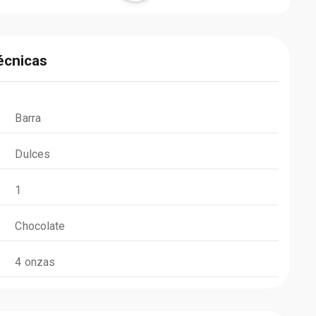
écnicas
Barra
Dulces
1
Chocolate
4 onzas