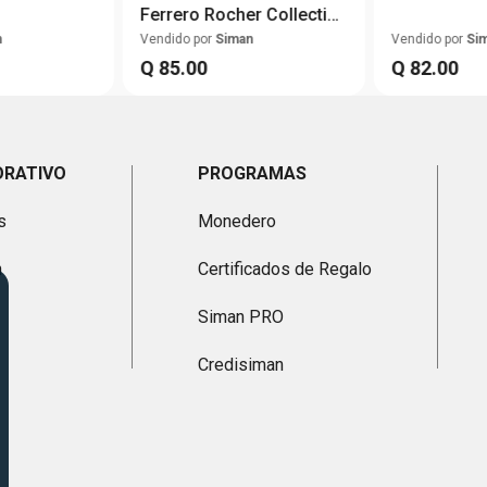
Ferrero Rocher Collection
7U
n
Vendido por
Siman
Vendido por
Si
Q
85
.
00
Q
82
.
00
ORATIVO
PROGRAMAS
s
Monedero
n
Certificados de Regalo
Siman PRO
Credisiman