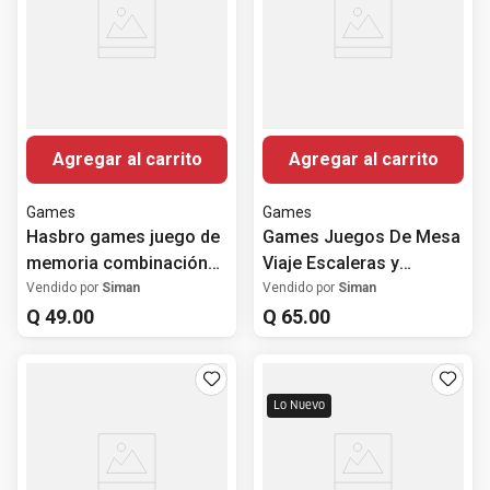
Agregar al carrito
Agregar al carrito
Games
Games
Hasbro games juego de
Games Juegos De Mesa
memoria combinación
Viaje Escaleras y
de imágenes surtido
Serpientes 3D
Vendido por
Siman
Vendido por
Siman
Q
49
.
00
Q
65
.
00
Lo Nuevo