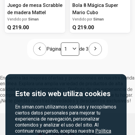
Juego de mesa Scrabble
Bola 8 Mágica Super
de madera Mattel
Mario Cubo
Vendido por
Siman
Vendido por
Siman
Q
219
.
00
Q
219
.
00
Página
de
3
Encuentra las mejores ofertas y promociones en nuestra tienda
en línea. Explora una amplia variedad de productos de alta
calidad a precios competitivos. Disfruta de una experiencia de
Este sitio web utiliza cookies
compra segura y conveniente desde la comodidad de tu hogar.
¡No te pierdas nuestras novedades y descuentos exclusivos!
En siman.com utilizamos cookies y recopilamos
ciertos datos personales para mejorar tu
experiencia de navegación, personalizar
contenidos y analizar el uso del sitio. Al
continuar navegando, aceptas nuestra
Política