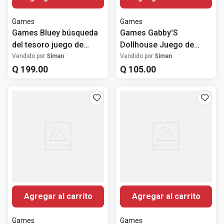
Games
Games
Games Bluey búsqueda
Games Gabby'S
del tesoro juego de
Dollhouse Juego de
mesa
Pares Mágicos C/Fig
Vendido por
Siman
Vendido por
Siman
Q
199
.
00
Q
105
.
00
Agregar al carrito
Agregar al carrito
Games
Games