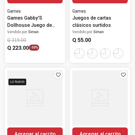
Games
Games
Games Gabby'S
Juegos de cartas
Dollhouse Juego de
clásicos surtidos
Cartas Gigantes
Vendido por
Siman
Vendido por
Siman
Q
55
.
00
Q
319
.
00
Q
223
.
00
-
30%
Lo Nuevo
Agregar al carrito
Agregar al carrito