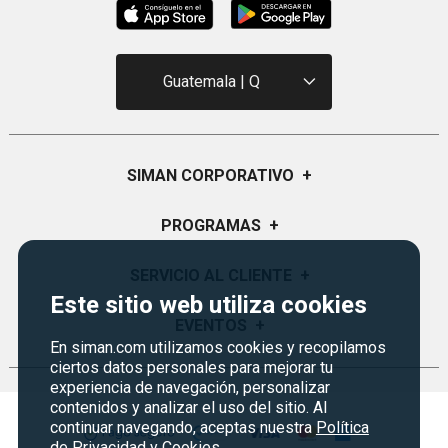
Guatemala | Q
SIMAN CORPORATIVO
+
Quiénes Somos
PROGRAMAS
+
Visión y Misión
Monedero
SERVICIO AL CLIENTE
+
Historia
Este sitio web utiliza cookies
Certificados de Regalo
Sucursales
Preguntas Frecuentes
EVENTOS
+
Siman PRO
En siman.com utilizamos cookies y recopilamos
Servicios
Política de devoluciones y garantías
ciertos datos personales para mejorar tu
Credisiman
Rebajas
Empleos Siman
experiencia de navegación, personalizar
Contáctenos
contenidos y analizar el uso del sitio. Al
Seguridad del sitio
continuar navegando, aceptas nuestra
Política
de Privacidad y Cookies