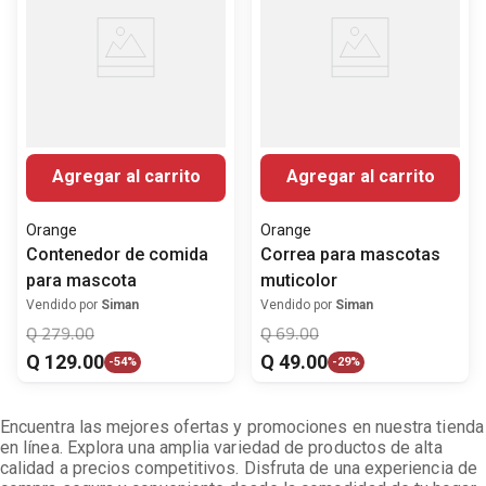
Agregar al carrito
Agregar al carrito
Orange
Orange
Contenedor de comida
Correa para mascotas
para mascota
muticolor
Vendido por
Siman
Vendido por
Siman
Q
279
.
00
Q
69
.
00
Q
129
.
00
Q
49
.
00
-
54%
-
29%
Encuentra las mejores ofertas y promociones en nuestra tienda
en línea. Explora una amplia variedad de productos de alta
calidad a precios competitivos. Disfruta de una experiencia de