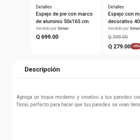
Detalles
Detalles
Espejo de pie con marco
Espejo con m
de aluminio 50x165 cm
decorativo 4
Vendido por
Siman
Vendido por
Sima
Q
699
.
00
Q
399
.
00
Q
279
.
00
-
30%
Descripción
Agrega un toque moderno y creativo a tus paredes co
floral, perfecto para hacer que tus paredes se vean llena