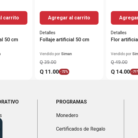
l carrito
Agregar al carrito
Agregar 
Detalles
Detalles
ial 50 cm
Follaje artificial 50 cm
Flor artific
n
Vendido por
Siman
Vendido por
Si
Q
39
.
00
Q
49
.
00
Q
11
.
00
Q
14
.
00
-
72%
-
71
ORATIVO
PROGRAMAS
s
Monedero
n
Certificados de Regalo