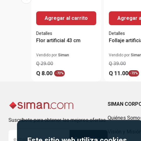
Agregar al carrito
Agregar a
Detalles
Detalles
Flor artificial 43 cm
Follaje artific
Vendido por
Siman
Vendido por
Sima
Q
29
.
00
Q
39
.
00
Q
8
.
00
Q
11
.
00
-
72%
-
72%
SIMAN CORP
Quiénes Somo
Suscríbete para obtener las mejores ofertas
Visión y Misió
Este sitio web utiliza cookies
Suscribirme