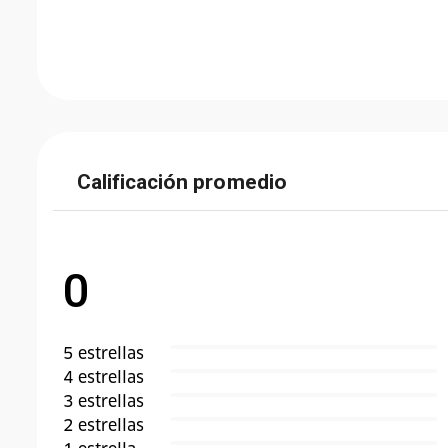
Calificación promedio
0
5
estrella
s
4
estrella
s
3
estrella
s
2
estrella
s