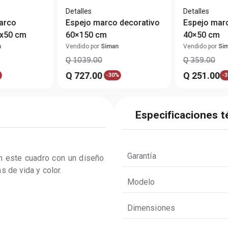
Detalles
Detalles
arco
Espejo marco decorativo
Espejo marc
0x50 cm
60×150 cm
40×50 cm
n
Vendido por
Siman
Vendido por
Si
Q
1039
.
00
Q
359
.
00
Q
727
.
00
Q
251
.
00
-
30%
-
3
Especificaciones t
Garantía
n este cuadro con un diseño 
s de vida y color.
Modelo
Dimensiones