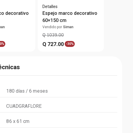
Detalles
o decorativo
Espejo marco decorativo
60×150 cm
man
Vendido por
Siman
Q
1039
.
00
Q
727
.
00
0%
-
30%
écnicas
180 días / 6 meses
CUADGRAFLORE
86 x 61 cm