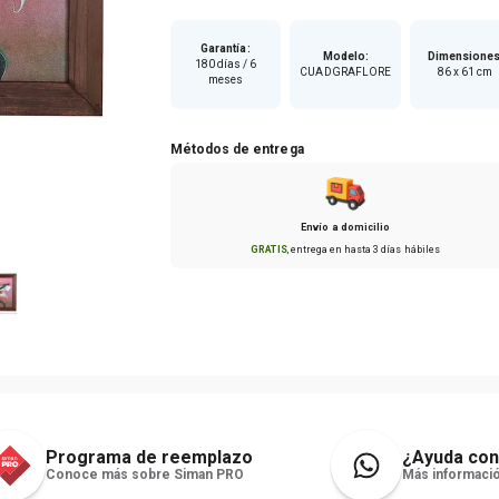
Garantía
:
Modelo
:
Dimensione
180 días / 6
CUADGRAFLORE
86 x 61 cm
meses
Métodos de entrega
Envío a domicilio
GRATIS
, entrega en hasta
3 días hábiles
Programa de reemplazo
¿Ayuda con
Conoce más sobre Siman PRO
Más informació