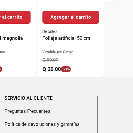
al carrito
Agregar al carrito
Detalles
ial magnolia
Follaje artificial 50 cm
man
Vendido por
Siman
Q
69
.
00
Q
20
.
00
%
-
71%
SERVICIO AL CLIENTE
Preguntas Frecuentes
Política de devoluciones y garantías