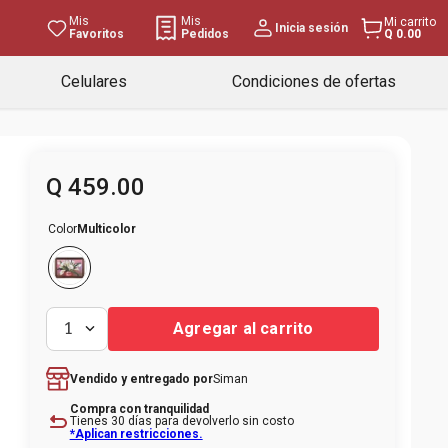
Mis
Mis
Mi carrito
Inicia sesión
Favoritos
Pedidos
Q 0.00
Celulares
Condiciones de ofertas
Q
459
.
00
Color
Multicolor
Agregar al carrito
1
Siman
Vendido y entregado por
Compra con tranquilidad
Tienes 30 días para devolverlo sin costo
*Aplican restricciones.