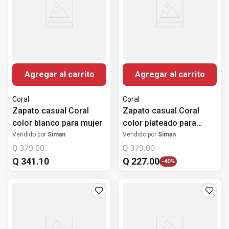
Agregar al carrito
Agregar al carrito
Coral
Coral
Zapato casual Coral
Zapato casual Coral
color blanco para mujer
color plateado para
mujer
Vendido por
Siman
Vendido por
Siman
Q
379
.
00
Q
379
.
00
Q
341
.
10
Q
227
.
00
-
40%