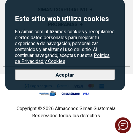
SIMAN CORPORATIVO
+
Este sitio web utiliza cookies
Quiénes Somos
PROGRAMAS
+
En siman.com utilizamos cookies y recopilamos
Visión y Misión
ciertos datos personales para mejorar tu
Monedero
SERVICIO AL CLIENTE
+
Historia
experiencia de navegación, personalizar
Certificados de Regalo
contenidos y analizar el uso del sitio. Al
Sucursales
Preguntas Frecuentes
EVENTOS
+
continuar navegando, aceptas nuestra
Política
Siman PRO
de Privacidad y Cookies
Servicios
Política de devoluciones y garantías
Credisiman
Rebajas
Empleos Siman
Contáctenos
Aceptar
Seguridad del sitio
Política de Privacidad
Condiciones ofertas
Copyright © 2026 Almacenes Siman Guatemala.
Términos legales
Reservados todos los derechos.