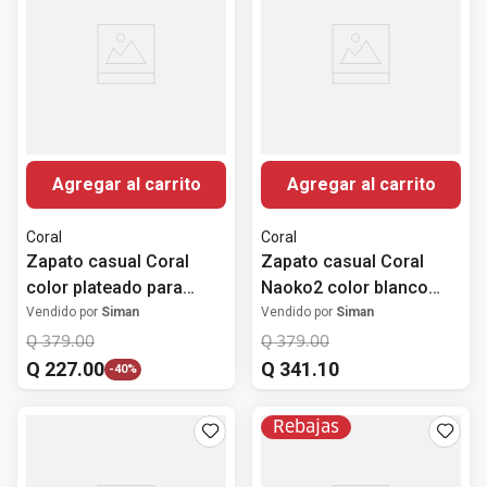
Agregar al carrito
Agregar al carrito
Coral
Coral
Zapato casual Coral
Zapato casual Coral
color plateado para
Naoko2 color blanco
mujer
para mujer
Vendido por
Siman
Vendido por
Siman
Q
379
.
00
Q
379
.
00
Q
227
.
00
Q
341
.
10
-
40%
Rebajas