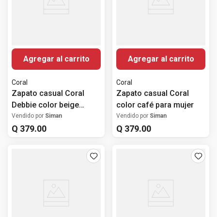
Agregar al carrito
Agregar al carrito
Coral
Coral
Zapato casual Coral
Zapato casual Coral
Debbie color beige
color café para mujer
(glitter) para mujer
Vendido por
Siman
Vendido por
Siman
Q
379
.
00
Q
379
.
00