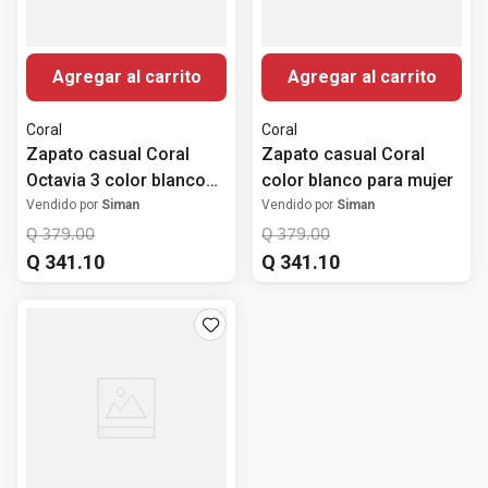
Agregar al carrito
Agregar al carrito
Coral
Coral
Zapato casual Coral
Zapato casual Coral
Octavia 3 color blanco
color blanco para mujer
(glitter) para mujer
Vendido por
Siman
Vendido por
Siman
Q
379
.
00
Q
379
.
00
Q
341
.
10
Q
341
.
10