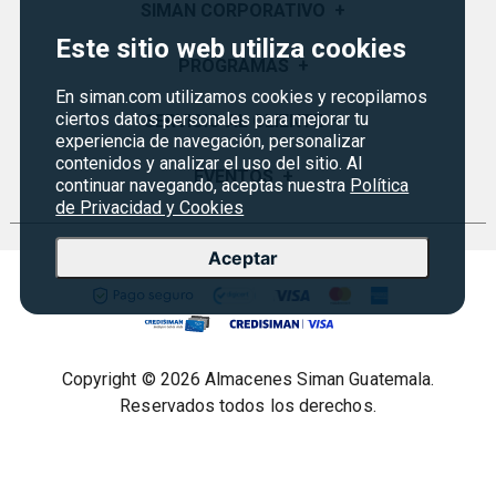
SIMAN CORPORATIVO
+
Este sitio web utiliza cookies
Quiénes Somos
PROGRAMAS
+
En siman.com utilizamos cookies y recopilamos
Visión y Misión
ciertos datos personales para mejorar tu
Monedero
SERVICIO AL CLIENTE
+
Historia
experiencia de navegación, personalizar
Certificados de Regalo
contenidos y analizar el uso del sitio. Al
Sucursales
Preguntas Frecuentes
EVENTOS
+
continuar navegando, aceptas nuestra
Política
Siman PRO
Servicios
de Privacidad y Cookies
Política de devoluciones y garantías
Credisiman
Rebajas
Empleos Siman
Contáctenos
Aceptar
Seguridad del sitio
Política de Privacidad
Condiciones ofertas
Copyright © 2026 Almacenes Siman Guatemala.
Términos legales
Reservados todos los derechos.