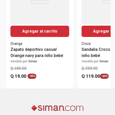
Agregar al carrito
Agregar al 
Orange
Crocs
Zapato deportivo casual
Sandalia Crocs co
Orange navy para niño bebé
niño bebé
Vendido por
Siman
Vendido por
Siman
Q
189
.
00
Q
299
.
00
Q
19
.
00
Q
119
.
00
-
90%
-
60%