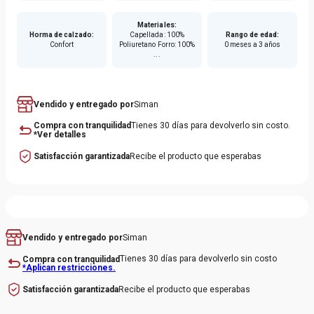
-Sistema de cierre con velcro y cordones elásticos
-Tirador trasero para fácil colocación
Materiales
:
Horma de calzado
:
Capellada: 100%
Rango de edad
:
-Diseño moderno en color azul marino con detalles blancos
Confort
Poliuretano Forro: 100%
0 meses a 3 años
...
Vendido y entregado por
Siman
Compra con tranquilidad
Tienes 30 días para devolverlo sin costo.
*Ver detalles
Satisfacción garantizada
Recibe el producto que esperabas
Siman
Vendido y entregado por
Tienes 30 días para devolverlo sin costo
Compra con tranquilidad
*Aplican restricciones.
Recibe el producto que esperabas
Satisfacción garantizada