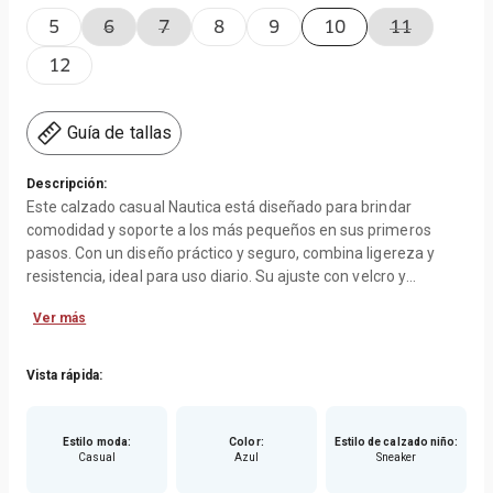
5
6
7
8
9
10
11
12
Guía de tallas
Descripción:
Este calzado casual Nautica está diseñado para brindar
comodidad y soporte a los más pequeños en sus primeros
pasos. Con un diseño práctico y seguro, combina ligereza y
resistencia, ideal para uso diario. Su ajuste con velcro y
cordones elásticos garantiza facilidad al poner y quitar,
Ver más
mientras que la suela flexible ofrece estabilidad y confort en
cada movimiento.
Vista rápida:
Características:
-Exterior en malla transpirable con refuerzos sintéticos
Estilo moda
:
Color
:
Estilo de calzado niño
:
Casual
Azul
Sneaker
-Forro interior suave y cómodo
-Suela ligera y flexible que favorece el movimiento natural