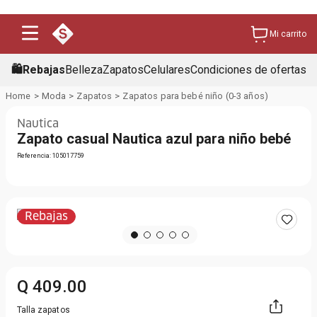
Mi carrito
🛍️Rebajas
Belleza
Zapatos
Celulares
Condiciones de ofertas
Moda
Zapatos
Zapatos para bebé niño (0-3 años)
Nautica
Zapato casual Nautica azul para niño bebé
Referencia
:
105017759
Rebajas
Q
409
.
00
Talla zapatos