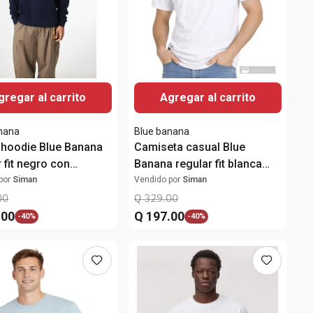
gregar al carrito
Agregar al carrito
nana
Blue banana
 hoodie Blue Banana
Camiseta casual Blue
 fit negro con
Banana regular fit blanca
o para hombre
sólida para hombre
por
Siman
Vendido por
Siman
00
Q
329
.
00
.
00
Q
197
.
00
-
40%
-
40%