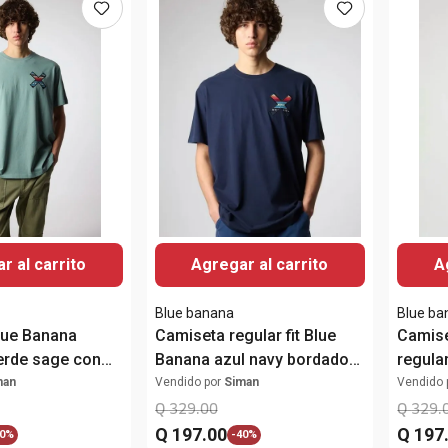
r al carrito
Agregar al carrito
A
Blue banana
Blue ba
lue Banana
Camiseta regular fit Blue
Camise
verde sage con
Banana azul navy bordado
regular
" para hombre
"X" para hombre
para 
man
Vendido por
Siman
Vendido 
Q
329
.
00
Q
329
.
Q
197
.
00
Q
197
0%
-
40%