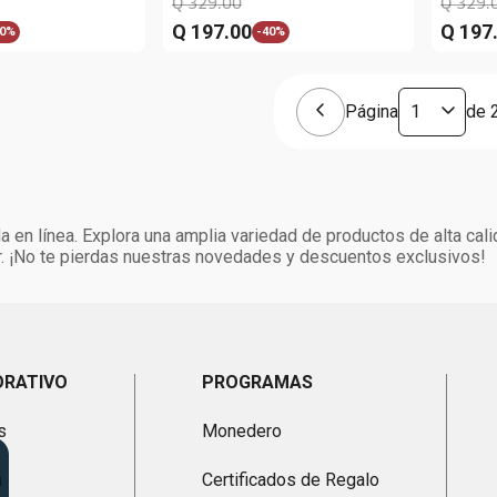
Q
329
.
00
Q
329
.
Q
197
.
00
Q
197
0%
-
40%
Página
de
 en línea. Explora una amplia variedad de productos de alta cali
. ¡No te pierdas nuestras novedades y descuentos exclusivos!
ORATIVO
PROGRAMAS
s
Monedero
n
Certificados de Regalo