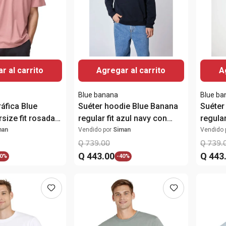
r al carrito
Agregar al carrito
A
Blue banana
Blue ba
áfica Blue
Suéter hoodie Blue Banana
Suéter
size fit rosada
regular fit azul navy con
regular
e
bordado para hombre
bordad
man
Vendido por
Siman
Vendido 
Q
739
.
00
Q
739
.
Q
443
.
00
Q
443
0%
-
40%