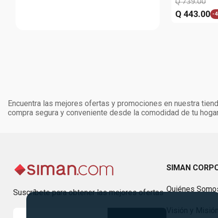
Q
739
.
00
Q
443
.
00
-
4
Encuentra las mejores ofertas y promociones en nuestra tienda
compra segura y conveniente desde la comodidad de tu hogar
SIMAN CORP
Quiénes Somo
Suscríbete para obtener las mejores ofertas
Visión y Misió