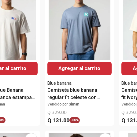
r al carrito
Agregar al carrito
A
Blue banana
Blue ba
lue Banana
Camiseta blue banana
Camise
 blanca estampada
regular fit celeste con
fit iv
e
estampado "X" para hombre
"Sunsh
man
Vendido por
Siman
Vendido 
Q
329
.
00
Q
329
.
Q
131
.
00
Q
131
0%
-
60%