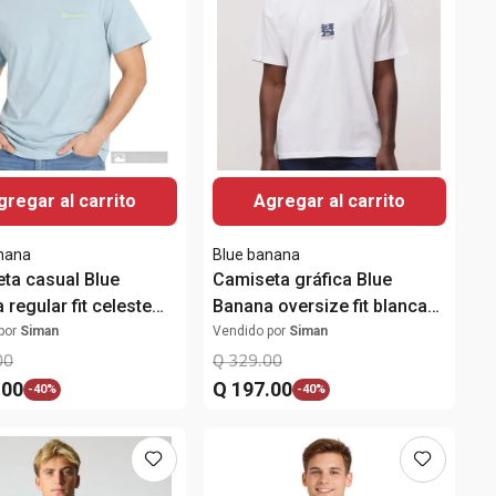
gregar al carrito
Agregar al carrito
nana
Blue banana
ta casual Blue
Camiseta gráfica Blue
regular fit celeste
Banana oversize fit blanca
pada para hombre
para hombre
por
Siman
Vendido por
Siman
00
Q
329
.
00
.
00
Q
197
.
00
-
40%
-
40%