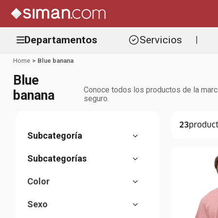
Departamentos
Servicios
|
Blue banana
Blue
Conoce todos los productos de la marca 
banana
seguro.
23
Ropa de hombre
(
23
)
Camisetas
Juvenil
(
(
19
23
)
)
Color
Abrigos
(
4
)
Amarillo
(
1
)
Sexo
Azul
(
2
)