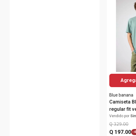
Agrega
Blue banana
Camiseta B
regular fit 
bordado "X
Vendido por
Si
Q
329
.
00
Q
197
.
00
-
4