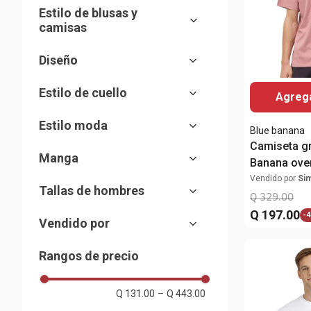
Hombre
(
22
)
Estilo de blusas y
Blanco
(
5
)
camisas
Café
(
1
)
Camiseta
(
6
)
Diseño
Celeste
(
5
)
Camiseta Diseño
(
13
)
Negro
Sólido
(
2
)
(
2
)
Estilo de cuello
Agrega
Rosado
Estampada
(
2
)
(
9
)
Redondo
(
17
)
Estilo moda
Verde
Bordado
(
4
)
(
12
)
Blue banana
Camiseta gr
Ivory
Casual
(
23
(
1
)
)
Manga
Banana over
para hombr
Vendido por
Si
Corta
(
17
)
Tallas de hombres
Q
329
.
00
Q
197
.
00
S
-
4
(
15
)
Vendido por
M
(
18
)
Almacenes Siman
(
23
)
Rangos de precio
L
(
22
)
XL
(
13
)
Q 131.00
–
Q 443.00