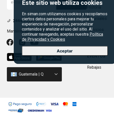
Este sitio web utiliza cookies
Suscribirme
Historia
En siman.com utilizamos cookies y recopilamos
Sucursales
ciertos datos personales para mejorar tu
2444-7777
experiencia de navegación, personalizar
contenidos y analizar el uso del sitio. Al
Servicios
Manténte en contacto con nosotros
continuar navegando, aceptas nuestra
Política
de Privacidad y Cookies
Aceptar
EVENTOS
Rebajas
Guatemala | Q