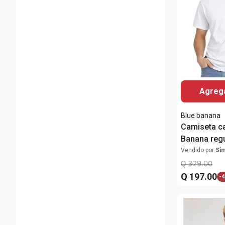
Agrega
Blue banana
Camiseta ca
Banana regul
estampada 
Vendido por
Si
Q
329
.
00
Q
197
.
00
-
4