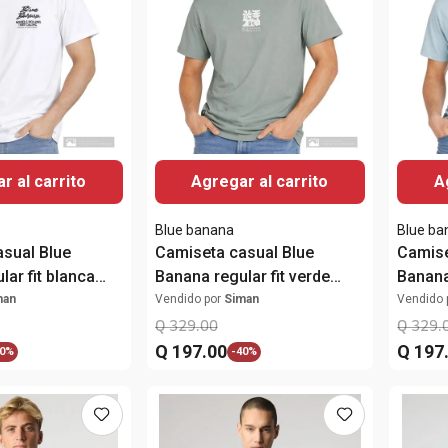
r al carrito
Agregar al carrito
A
Blue banana
Blue ba
sual Blue
Camiseta casual Blue
Camise
ar fit blanca
Banana regular fit verde
Banana 
para hombre
estampada para hombre
estam
man
Vendido por
Siman
Vendido 
Q
329
.
00
Q
329
.
Q
197
.
00
Q
197
0%
-
40%