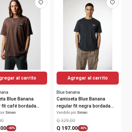
gregar al carrito
Agregar al carrito
nana
Blue banana
ta Blue Banana
Camiseta Blue Banana
 fit café bordada
regular fit negra bordada
hombre
para hombre
por
Siman
Vendido por
Siman
00
Q
329
.
00
.
00
Q
197
.
00
-
40%
-
40%