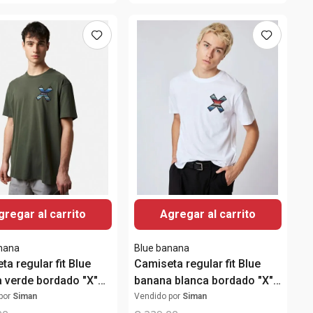
gregar al carrito
Agregar al carrito
nana
Blue banana
a regular fit Blue
Camiseta regular fit Blue
 verde bordado "X"
banana blanca bordado "X"
hombre
para hombre
por
Siman
Vendido por
Siman