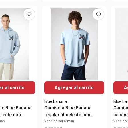
r al carrito
Agregar al carrito
A
Blue banana
Blue ba
ie Blue Banana
Camiseta Blue Banana
Camiset
celeste con
regular fit celeste con
banana
ra hombre
bordado "X" para hombre
para 
man
Vendido por
Siman
Vendido 