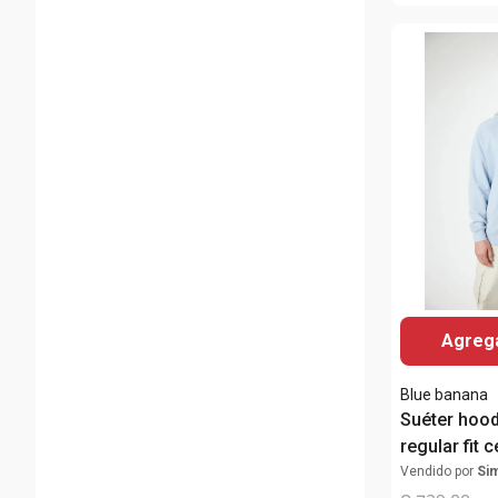
Agrega
Blue banana
Suéter hood
regular fit 
bordado pa
Vendido por
Si