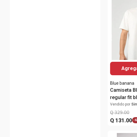
Agrega
Blue banana
Camiseta B
regular fit
para hombr
Vendido por
Si
Q
329
.
00
Q
131
.
00
-
6