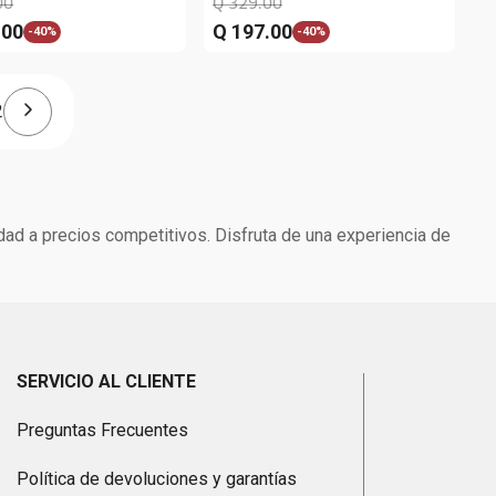
00
Q
329
.
00
.
00
Q
197
.
00
-
40%
-
40%
2
dad a precios competitivos. Disfruta de una experiencia de
SERVICIO AL CLIENTE
Preguntas Frecuentes
Política de devoluciones y garantías