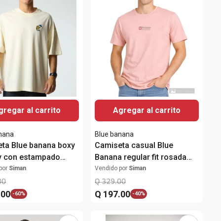
gregar al carrito
Agregar al carrito
nana
Blue banana
ta Blue banana boxy
Camiseta casual Blue
ory con estampado
Banana regular fit rosada
ine" para hombre
estampada para hombre
por
Siman
Vendido por
Siman
00
Q
329
.
00
.
00
Q
197
.
00
-
60%
-
40%