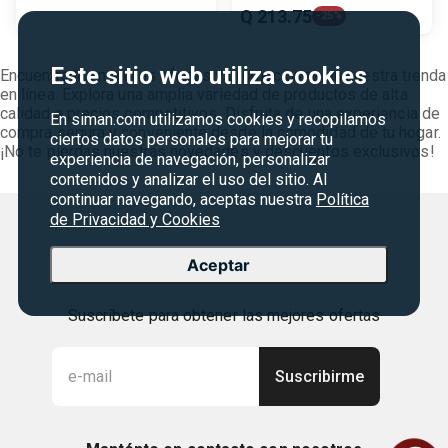
Q
213
.
75
-
25%
Este sitio web utiliza cookies
Encuentra las mejores ofertas y promociones en nuestra tienda
en línea. Explora una amplia variedad de productos de alta
calidad a precios competitivos. Disfruta de una experiencia de
En siman.com utilizamos cookies y recopilamos
compra segura y conveniente desde la comodidad de tu hogar.
ciertos datos personales para mejorar tu
¡No te pierdas nuestras novedades y descuentos exclusivos!
experiencia de navegación, personalizar
contenidos y analizar el uso del sitio. Al
continuar navegando, aceptas nuestra
Política
de Privacidad y Cookies
Aceptar
Suscríbete para obtener las mejores ofertas
Suscribirme