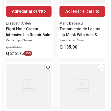
Agregar al carrito
Agregar al carrito
Elizabeth Arden
Mario Badescu
Eight Hour Cream
Tratamiento de Labios
Intensive Lip Repair Balm
Lip Mask With Acai &
Vanilla
Vendido por
Siman
Vendido por
Siman
Q
135
.
00
Q
285
.
00
Q
213
.
75
-
25%