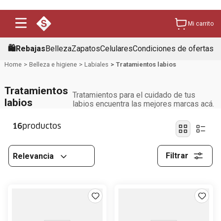
Mi carrito
🛍️Rebajas
Belleza
Zapatos
Celulares
Condiciones de ofertas
Belleza e higiene
Labiales
Tratamientos labios
Tratamientos
Tratamientos para el cuidado de tus
labios
labios encuentra las mejores marcas acá.
16
Filtrar
Relevancia