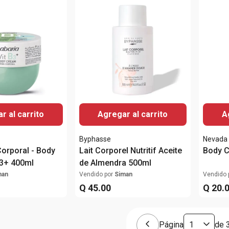
r al carrito
Agregar al carrito
A
Byphasse
Nevada 
Corporal - Body
Lait Corporel Nutritif Aceite
Body C
B3+ 400ml
de Almendra 500ml
man
Vendido por
Siman
Vendido 
Q
45
.
00
Q
20
.
Página
de