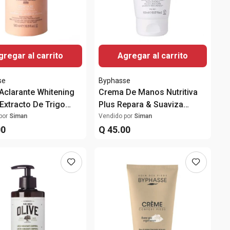
gregar al carrito
Agregar al carrito
se
Byphasse
Aclarante Whitening
Crema De Manos Nutritiva
 Extracto De Trigo
Plus Repara & Suaviza
150ml
por
Siman
Vendido por
Siman
00
Q
45
.
00