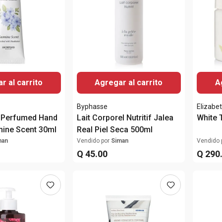
r al carrito
Agregar al carrito
A
Byphasse
Elizabe
r Perfumed Hand
Lait Corporel Nutritif Jalea
White 
ine Scent 30ml
Real Piel Seca 500ml
man
Vendido por
Siman
Vendido 
Q
45
.
00
Q
290