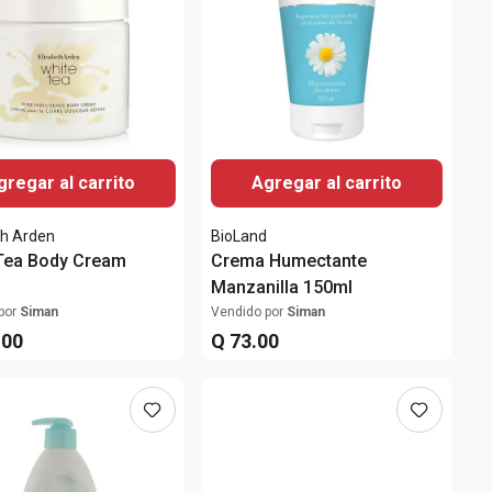
gregar al carrito
Agregar al carrito
th Arden
BioLand
Tea Body Cream
Crema Humectante
Manzanilla 150ml
por
Siman
Vendido por
Siman
.
00
Q
73
.
00