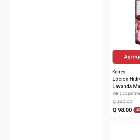
Agrega
Korres
Locion Hidr
Lavanda Ma
Vendido por
Si
Q
140
.
00
Q
98
.
00
-
3