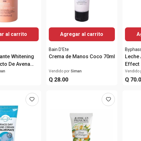
r al carrito
Agregar al carrito
A
Bain D'Ete
Byphas
ante Whitening
Crema de Manos Coco 70ml
Leche 
acto De Avena
Effect
500ml
man
Vendido por
Siman
Vendido 
Q
28
.
00
Q
70
.