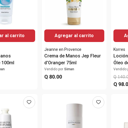
r al carrito
Agregar al carrito
A
Jeanne en Provence
Korres
Manos
Crema de Manos Jep Fleur
Loción
e 100ml
d'Oranger 75ml
Óleo d
man
Vendido por
Siman
Vendido 
Q
80
.
00
Q
140
.
Q
98
.