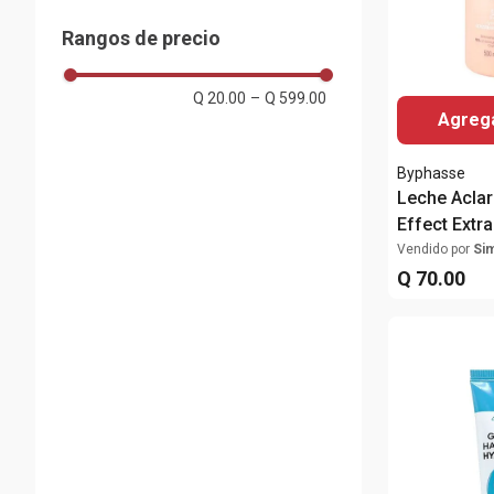
Almacenes Siman
Liquida
Babaria
Rangos de precio
Olivita
Mostrar 5 más
Q 20.00
–
Q 599.00
Agrega
Byphasse
Leche Aclar
Effect Extr
500ml
Vendido por
Si
Q
70
.
00