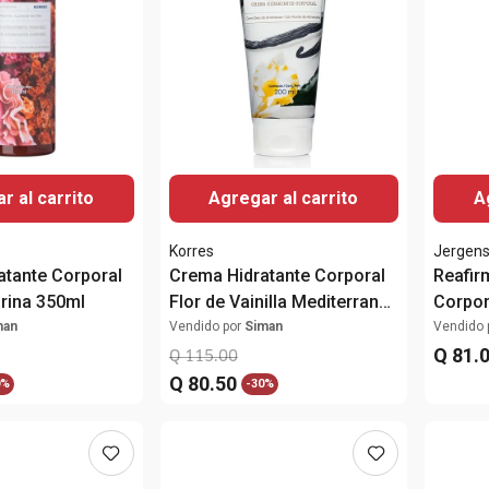
r al carrito
Agregar al carrito
A
Korres
Jergen
atante Corporal
Crema Hidratante Corporal
Reafir
rina 350ml
Flor de Vainilla Mediterranea
Corpor
200ml
man
Vendido por
Siman
Vendido 
Q
81
.
Q
115
.
00
Q
80
.
50
0%
-
30%