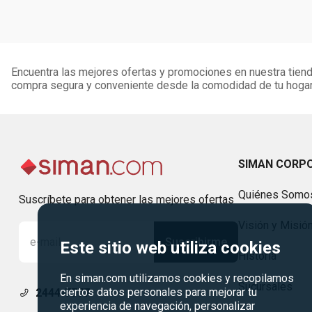
Encuentra las mejores ofertas y promociones en nuestra tienda
compra segura y conveniente desde la comodidad de tu hogar
SIMAN CORP
Quiénes Somo
Suscríbete para obtener las mejores ofertas
Visión y Misió
Suscribirme
Este sitio web utiliza cookies
Historia
En siman.com utilizamos cookies y recopilamos
Sucursales
ciertos datos personales para mejorar tu
2444-7777
experiencia de navegación, personalizar