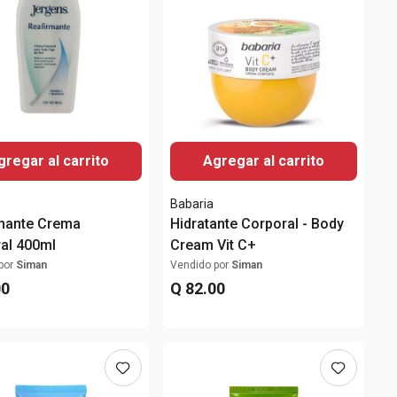
gregar al carrito
Agregar al carrito
s
Babaria
mante Crema
Hidratante Corporal - Body
al 400ml
Cream Vit C+
por
Siman
Vendido por
Siman
00
Q
82
.
00