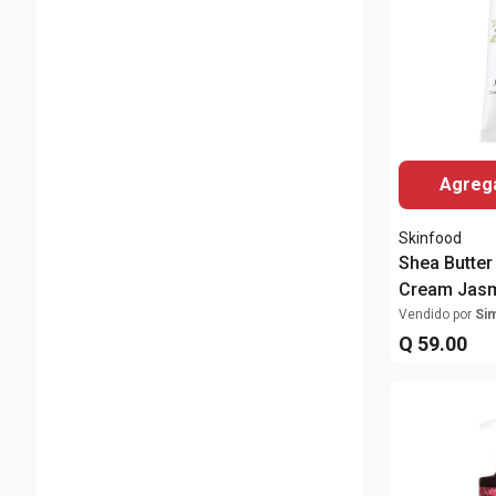
Agrega
Skinfood
Shea Butte
Cream Jasm
Vendido por
Si
Q
59
.
00