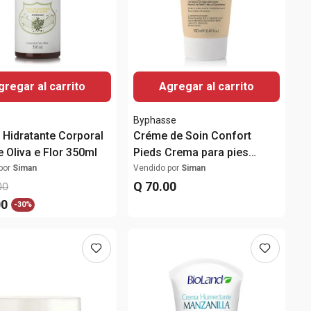
gregar al carrito
Agregar al carrito
Byphasse
 Hidratante Corporal
Créme de Soin Confort
e Oliva e Flor 350ml
Pieds Crema para pies
150ml
por
Siman
Vendido por
Siman
Q
70
.
00
00
00
-
30%