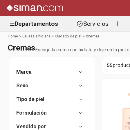
Departamentos
Servicios
|
Belleza e higiene
Cuidado de piel
Cremas
Cremas
Escoge la crema que hidrate y deje en tu piel e
55
Skinfood
Sexo
Jergens
Niña
Korres
Tipo de piel
Mujer
Nevada Kids
Seca
Unisex
Byphasse
Formulación
Todo tipo de piel
Jeanne en Provence
Crema
Acneica
Grace Day
Vendido por
Serum
Biotherm