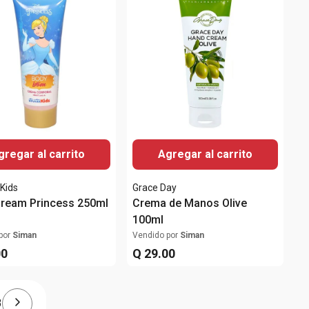
gregar al carrito
Agregar al carrito
Kids
Grace Day
ream Princess 250ml
Crema de Manos Olive
100ml
por
Siman
Vendido por
Siman
00
Q
29
.
00
3