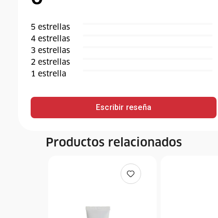
5
estrella
s
4
estrella
s
3
estrella
s
2
estrella
s
1
estrella
Escribir reseña
Productos relacionados