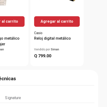
al carrito
Agregar al carrito
Casio
go metálico
Reloj digital metálico
jer
man
Vendido por
Siman
Q
799
.
00
écnicas
Signature