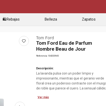
🛍️Rebajas
Belleza
Zapatos
Tom Ford
Tom Ford Eau de Parfum
Hombre Beau de Jour
Referencia
:
104333945
Descripción:
La lavanda pulsa con un poder limpio y
impresionante, mientras que el geranio verde
floral crea un poderoso contraste con el musg
de roble que parece el cuero. La sensual cálide
almizcada del pachulí y el ámbar elevan aún 
Ver más
la intensidad masculina.