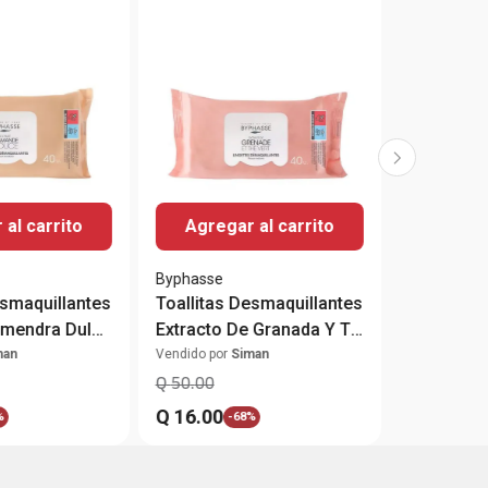
al carrito
Agregar al carrito
Byphasse
esmaquillantes
Toallitas Desmaquillantes
lmendra Dulce
Extracto De Granada Y Té
nsible
Verde
man
Vendido por
Siman
Q
50
.
00
Q
16
.
00
%
-
68%