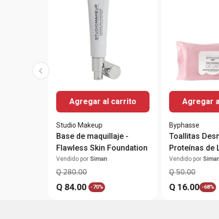
Agregar al carrito
Agregar a
Studio Makeup
Byphasse
Base de maquillaje -
Toallitas Des
Flawless Skin Foundation
Proteínas de 
Vendido por
Siman
Vendido por
Sima
Q
280
.
00
Q
50
.
00
Q
84
.
00
Q
16
.
00
-
70%
-
68%