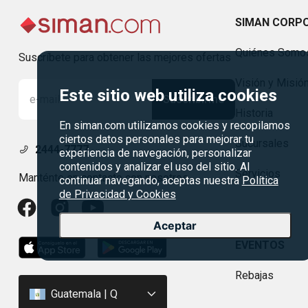
SIMAN CORP
Quiénes Somo
Suscríbete para obtener las mejores ofertas
Visión y Misió
Este sitio web utiliza cookies
Suscribirme
Historia
En siman.com utilizamos cookies y recopilamos
ciertos datos personales para mejorar tu
Sucursales
2444-7777
experiencia de navegación, personalizar
contenidos y analizar el uso del sitio. Al
Servicios
Manténte en contacto con nosotros
continuar navegando, aceptas nuestra
Política
de Privacidad y Cookies
Aceptar
EVENTOS
Rebajas
Guatemala | Q