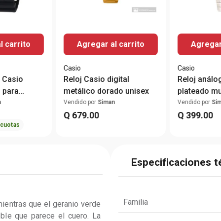
l carrito
Agregar al carrito
Agregar 
Casio
Casio
 Casio
Reloj Casio digital
Reloj análo
 para
metálico dorado unisex
plateado mu
n
Vendido por
Siman
Vendido por
Si
Q
679
.
00
Q
399
.
00
cuotas
Especificaciones t
Familia
ientras que el geranio verde 
ble que parece el cuero. La 