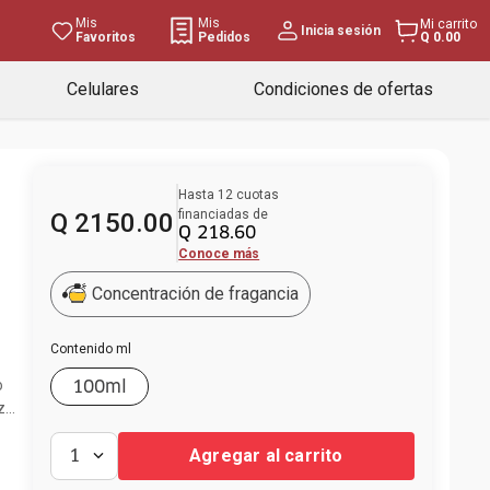
Mis
Mis
Mi carrito
Inicia sesión
Favoritos
Pedidos
Q 0.00
Celulares
Condiciones de ofertas
Hasta
12
cuotas
financiadas de
Q
2150
.
00
Q
218
.
60
Conoce más
Concentración de fragancia
Contenido ml
o
100ml
z
más
Agregar al carrito
1