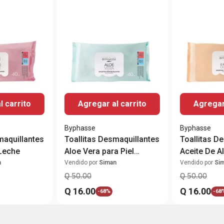
l carrito
Agregar al carrito
Agregar 
Byphasse
Byphasse
maquillantes
Toallitas Desmaquillantes
Toallitas D
Leche
Aloe Vera para Piel
Aceite De A
Sensible
para Piel Se
n
Vendido por
Siman
Vendido por
Si
Q
50
.
00
Q
50
.
00
Q
16
.
00
Q
16
.
00
-
68%
-
68