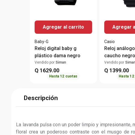
Agregar al carrito
Agregar a
Baby-G
Casio
Reloj digital baby g
Reloj análogo
plástico dama negro
caucho negro
hombre
Vendido por
Siman
Vendido por
Sima
Q
1629
.
00
Q
1399
.
00
Hasta
12
cuotas
Hasta
12
Descripción
La lavanda pulsa con un poder limpio y impresionante, m
floral crea un poderoso contraste con el musgo de ro