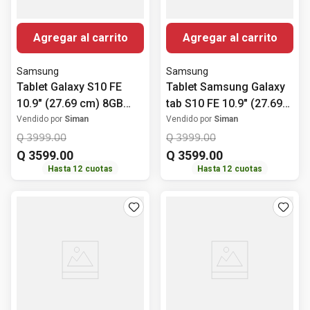
Agregar al carrito
Agregar al carrito
Samsung
Samsung
Tablet Galaxy S10 FE
Tablet Samsung Galaxy
10.9" (27.69 cm) 8GB
tab S10 FE 10.9" (27.69
RAM 128GB ROM Gris
cm) Wi-Fi 8GB RAM
Vendido por
Siman
Vendido por
Siman
128GB ROM
Q
3999
.
00
Q
3999
.
00
Q
3599
.
00
Q
3599
.
00
Hasta
12
cuotas
Hasta
12
cuotas