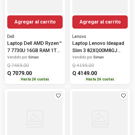
Agregar al carrito
Agregar al carrito
Dell
Lenovo
Laptop Dell AMD Ryzen™
Laptop Lenovo Ideapad
7 7730U 16GB RAM 1TB
Slim 3 82XQ00M8GJ
SSD Windows 11 15.6"
AMD Ryzen 3 7320U 8GB
Vendido por
Siman
Vendido por
Siman
(39.62 cm)
RAM 512GB SSD
Q
7469
.
00
Q
4199
.
00
Almacenamiento
Q
7079
.
00
Q
4149
.
00
Windows 11 15.6" (39.62
Hasta
24
cuotas
Hasta
24
cuotas
cm)