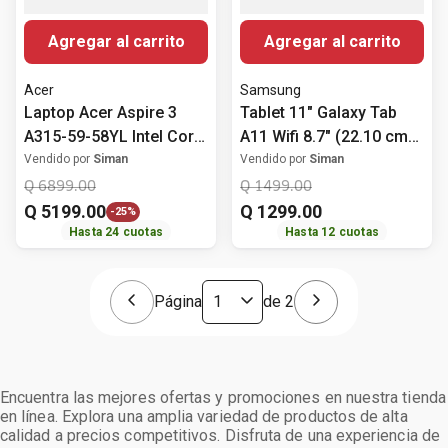
Agregar al carrito
Agregar al carrito
Acer
Samsung
Laptop Acer Aspire 3
Tablet 11" Galaxy Tab
A315-59-58YL Intel Core
A11 Wifi 8.7" (22.10 cm)
i5-1235U 16GB RAM
4GB RAM 64GB ROM gris
Vendido por
Siman
Vendido por
Siman
512GB SSD
Q
6899
.
00
Q
1499
.
00
Almacenamiento
Q
5199
.
00
Q
1299
.
00
-
25%
Windows 11 15.6" (39.62
Hasta
24
cuotas
Hasta
12
cuotas
cm)
Página
de
2
Encuentra las mejores ofertas y promociones en nuestra tienda
en línea. Explora una amplia variedad de productos de alta
calidad a precios competitivos. Disfruta de una experiencia de