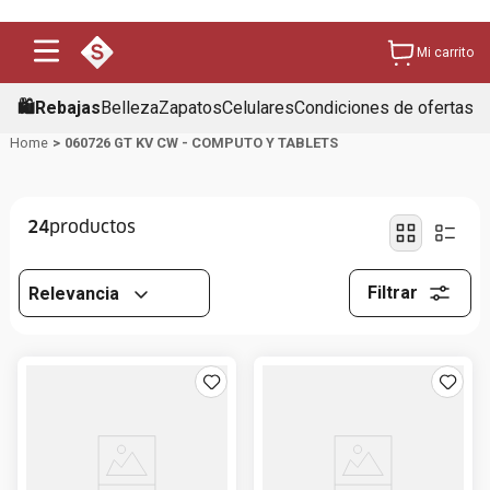
Mi carrito
🛍️Rebajas
Belleza
Zapatos
Celulares
Condiciones de ofertas
060726 GT KV CW - COMPUTO Y TABLETS
24
Filtrar
Relevancia