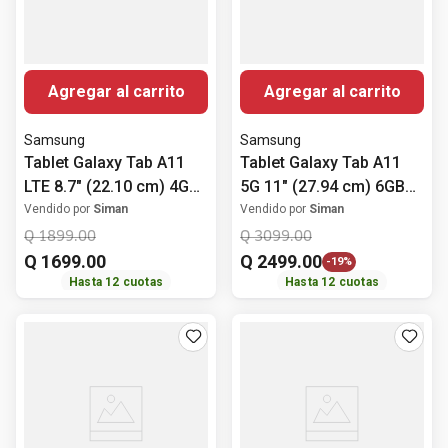
Agregar al carrito
Agregar al carrito
Samsung
Samsung
Tablet Galaxy Tab A11
Tablet Galaxy Tab A11
LTE 8.7" (22.10 cm) 4GB
5G 11" (27.94 cm) 6GB
RAM 64GB ROM Gris
RAM 128GB ROM Gris
Vendido por
Siman
Vendido por
Siman
Q
1899
.
00
Q
3099
.
00
Q
1699
.
00
Q
2499
.
00
-
19%
Hasta
12
cuotas
Hasta
12
cuotas