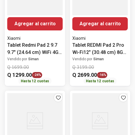
Agregar al carrito
Agregar al carrito
Xiaomi
Xiaomi
Tablet Redmi Pad 2 9.7
Tablet REDMI Pad 2 Pro
9.7" (24.64 cm) WiFi 4GB
Wi-Fi12" (30.48 cm) 8GB
RAM 128GB ROM Gris
RAM 256GB ROM
Vendido por
Siman
Vendido por
Siman
Q
1699
.
00
Q
3199
.
00
Q
1299
.
00
Q
2699
.
00
-
24%
-
16%
Hasta
12
cuotas
Hasta
12
cuotas