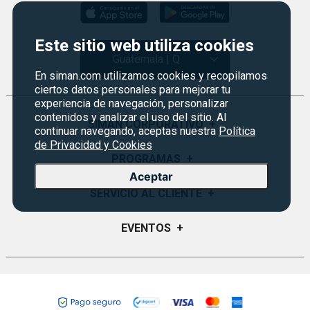
Este sitio web utiliza cookies
Guatemala | Q
En siman.com utilizamos cookies y recopilamos
ciertos datos personales para mejorar tu
experiencia de navegación, personalizar
contenidos y analizar el uso del sitio. Al
SIMAN CORPORATIVO
+
continuar navegando, aceptas nuestra
Política
de Privacidad y Cookies
Quiénes Somos
PROGRAMAS
+
Aceptar
Visión y Misión
Monedero
SERVICIO AL CLIENTE
+
Historia
Certificados de Regalo
Sucursales
Preguntas Frecuentes
EVENTOS
+
Siman PRO
Servicios
Política de devoluciones y garantías
Credisiman
Rebajas
Empleos Siman
Contáctenos
Seguridad del sitio