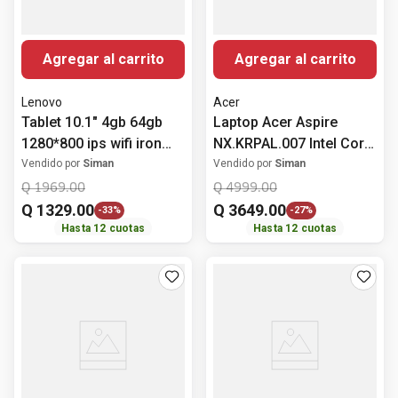
Agregar al carrito
Agregar al carrito
Lenovo
Acer
Tablet 10.1" 4gb 64gb
Laptop Acer Aspire
1280*800 ips wifi iron
NX.KRPAL.007 Intel Core
grey tb-x306f
i3-N305 8GB RAM 512GB
Vendido por
Siman
Vendido por
Siman
SSD Almacenamiento
Q
1969
.
00
Q
4999
.
00
Windows 11 15.6" (39.62
Q
1329
.
00
Q
3649
.
00
-
33%
-
27%
cm)
Hasta
12
cuotas
Hasta
12
cuotas