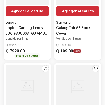
Agregar al carrito
Agregar al carrito
Lenovo
Samsung
Laptop Gaming Lenovo
Galaxy Tab A8 Book
LOQ 83JC003TGJ AMD
Cover
Ryzen 5 7235HS 16GB
Vendido por
Siman
Vendido por
Siman
RAM 512GB SSD
Q
8999
.
00
Q
349
.
00
Almacenamiento
Q
7929
.
00
Q
199
.
00
-
43%
Windows 11 15.6" (39.62
Hasta
24
cuotas
cm)