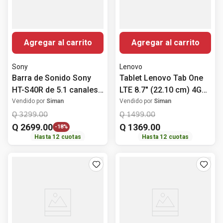
Agregar al carrito
Agregar al carrito
Sony
Lenovo
Barra de Sonido Sony
Tablet Lenovo Tab One
HT-S40R de 5.1 canales
LTE 8.7" (22.10 cm) 4GB
con Bocinas Posteriores
RAM 128GB ROM+ Folio
Vendido por
Siman
Vendido por
Siman
Inalámbricas,
Case
Q
3299
.
00
Q
1499
.
00
Subwoofer y Bluetooth
Q
2699
.
00
Q
1369
.
00
-
18%
Hasta
12
cuotas
Hasta
12
cuotas