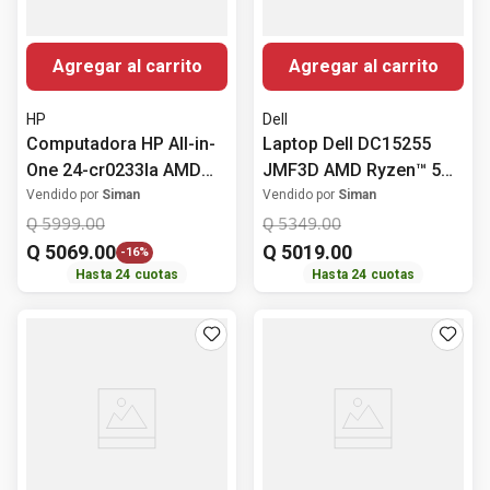
Agregar al carrito
Agregar al carrito
HP
Dell
Computadora HP All-in-
Laptop Dell DC15255
One 24-cr0233la AMD
JMF3D AMD Ryzen™ 5
Ryzen™ 3 7320U 8GB
7520U 8GB RAM 512GB
Vendido por
Siman
Vendido por
Siman
RAM 512GB SSD
ROM Windows 11 15.6"
Q
5999
.
00
Q
5349
.
00
Windows 11 24" (60.96
(39.62 cm)
Q
5069
.
00
Q
5019
.
00
-
16%
cm)
Hasta
24
cuotas
Hasta
24
cuotas