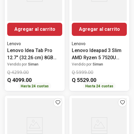
Agregar al carrito
Agregar al carrito
Lenovo
Lenovo
Lenovo Idea Tab Pro
Lenovo Ideapad 3 Slim
12.7" (32.26 cm) 8GB
AMD Ryzen 5 7520U
RAM + 256GB ROM Wi-Fi
512GB SSD Windows 11
Vendido por
Siman
Vendido por
Siman
+ Teclado + Pen + Moto
15.6" (39.62 cm)
Q
4299
.
00
Q
5999
.
00
buds
Q
4099
.
00
Q
5529
.
00
Hasta
24
cuotas
Hasta
24
cuotas