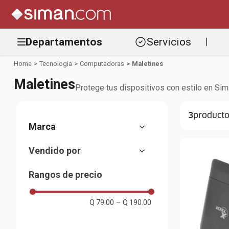
Departamentos
Servicios
|
Tecnologia
Computadoras
Maletines
Maletines
Protege tus dispositivos con estilo en Si
3
Women Secret
Vendido por
Xtech
Almacenes Siman
Rangos de precio
Q 79.00
–
Q 190.00