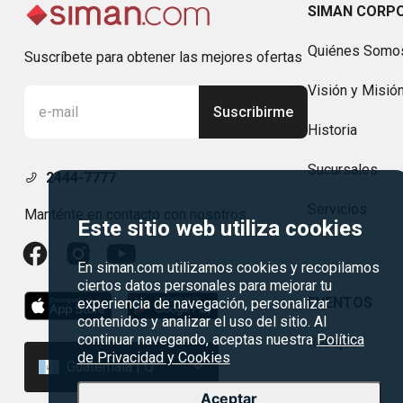
SIMAN CORP
Quiénes Somo
Suscríbete para obtener las mejores ofertas
Visión y Misió
Suscribirme
Historia
Sucursales
2444-7777
Servicios
Manténte en contacto con nosotros
Este sitio web utiliza cookies
En siman.com utilizamos cookies y recopilamos
ciertos datos personales para mejorar tu
EVENTOS
experiencia de navegación, personalizar
contenidos y analizar el uso del sitio. Al
continuar navegando, aceptas nuestra
Política
Rebajas
de Privacidad y Cookies
Guatemala | Q
Aceptar