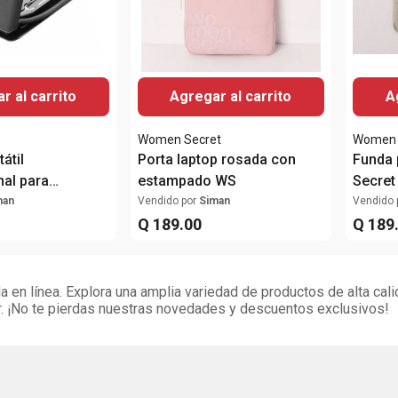
r al carrito
Agregar al carrito
A
Women Secret
Women 
átil
Porta laptop rosada con
Funda 
nal para
estampado WS
Secret
ento
man
Vendido por
Siman
Vendido 
Q
189
.
00
Q
189
 en línea. Explora una amplia variedad de productos de alta cali
. ¡No te pierdas nuestras novedades y descuentos exclusivos!