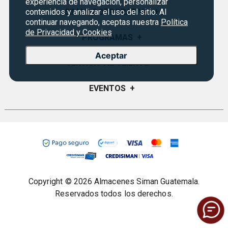
experiencia de navegación, personalizar
contenidos y analizar el uso del sitio. Al
SIMAN CORPORATIVO
+
continuar navegando, aceptas nuestra
Política
de Privacidad y Cookies
Quiénes Somos
PROGRAMAS
+
Visión y Misión
Aceptar
Monedero
SERVICIO AL CLIENTE
+
Historia
Certificados de Regalo
Sucursales
Preguntas Frecuentes
EVENTOS
+
Siman PRO
Servicios
Política de devoluciones y garantías
Credisiman
Rebajas
Empleos Siman
Contáctenos
Seguridad del sitio
Política de Privacidad
Condiciones ofertas
Copyright © 2026 Almacenes Siman Guatemala.
Términos legales
Reservados todos los derechos.