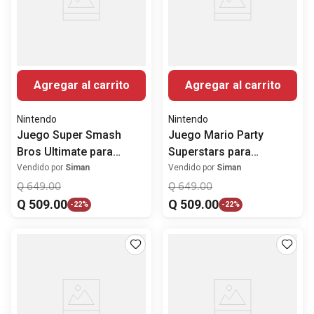
Agregar al carrito
Agregar al carrito
Nintendo
Nintendo
Juego Super Smash
Juego Mario Party
Bros Ultimate para
Superstars para
Nintendo Switch
Nintendo Switch
Vendido por
Siman
Vendido por
Siman
Q
649
.
00
Q
649
.
00
Q
509
.
00
Q
509
.
00
-
22%
-
22%