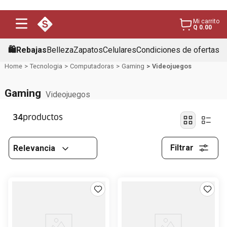
Mi carrito
Q 0.00
🛍️Rebajas
Belleza
Zapatos
Celulares
Condiciones de ofertas
Tecnologia
Computadoras
Gaming
Videojuegos
Gaming
Videojuegos
34
Filtrar
Relevancia