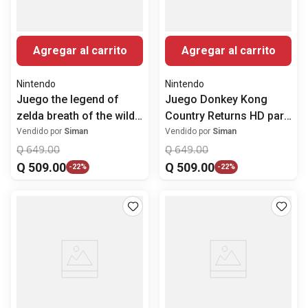
Agregar al carrito
Agregar al carrito
Nintendo
Nintendo
Juego the legend of
Juego Donkey Kong
zelda breath of the wild
Country Returns HD para
nintendo switch
Nintendo Switch
Vendido por
Siman
Vendido por
Siman
Q
649
.
00
Q
649
.
00
Q
509
.
00
Q
509
.
00
-
22%
-
22%