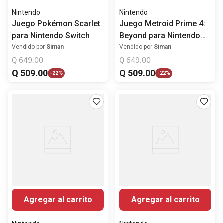
Nintendo
Nintendo
Juego Pokémon Scarlet
Juego Metroid Prime 4:
para Nintendo Switch
Beyond para Nintendo
Switch
Vendido por
Siman
Vendido por
Siman
Q
649
.
00
Q
649
.
00
Q
509
.
00
Q
509
.
00
-
22%
-
22%
Agregar al carrito
Agregar al carrito