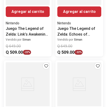
Agregar al carrito
Agregar al carrito
Nintendo
Nintendo
Juego The Legend of
Juego The Legend of
Zelda: Link’s Awakening
Zelda: Echoes of
para Nintendo Switch
Wisdom para Nintendo
Vendido por
Siman
Vendido por
Siman
Switch
Q
649
.
00
Q
649
.
00
Q
509
.
00
Q
509
.
00
-
22%
-
22%