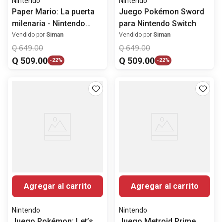
Nintendo
Nintendo
Paper Mario: La puerta
Juego Pokémon Sword
milenaria - Nintendo
para Nintendo Switch
Switch
Vendido por
Siman
Vendido por
Siman
Q
649
.
00
Q
649
.
00
Q
509
.
00
Q
509
.
00
-
22%
-
22%
Agregar al carrito
Agregar al carrito
Nintendo
Nintendo
Juego Pokémon: Let’s
Juego Metroid Prime