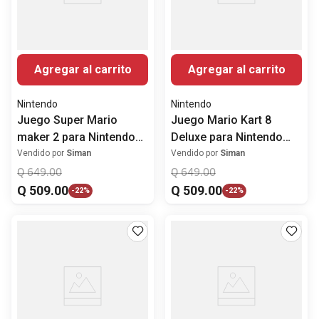
Agregar al carrito
Agregar al carrito
Nintendo
Nintendo
Juego Super Mario
Juego Mario Kart 8
maker 2 para Nintendo
Deluxe para Nintendo
switch
Switch
Vendido por
Siman
Vendido por
Siman
Q
649
.
00
Q
649
.
00
Q
509
.
00
Q
509
.
00
-
22%
-
22%