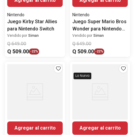
Agregar al carrito
Agregar al carrito
Nintendo
Nintendo
Juego Kirby Star Allies
Juego Super Mario Bros
para Nintendo Switch
Wonder para Nintendo
Switch
Vendido por
Siman
Vendido por
Siman
Q
649
.
00
Q
649
.
00
Q
509
.
00
Q
509
.
00
-
22%
-
22%
Lo Nuevo
Agregar al carrito
Agregar al carrito