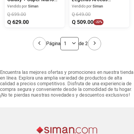
Galaxy 2 para Nintendo
Nintendo Switch
Vendido por
Siman
Vendido por
Siman
Switch
Q
699
.
00
Q
649
.
00
Q
629
.
00
Q
509
.
00
-
22%
Página
de
2
Encuentra las mejores ofertas y promociones en nuestra tienda
en línea. Explora una amplia variedad de productos de alta
calidad a precios competitivos. Disfruta de una experiencia de
compra segura y conveniente desde la comodidad de tu hogar.
¡No te pierdas nuestras novedades y descuentos exclusivos!