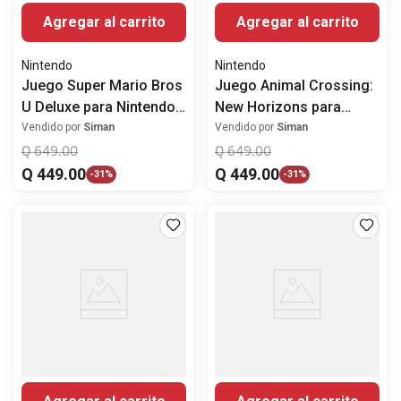
Agregar al carrito
Agregar al carrito
Nintendo
Nintendo
Juego Super Mario Bros
Juego Animal Crossing:
U Deluxe para Nintendo
New Horizons para
Switch
Nintendo Switch
Vendido por
Siman
Vendido por
Siman
Q
649
.
00
Q
649
.
00
Q
449
.
00
Q
449
.
00
-
31%
-
31%