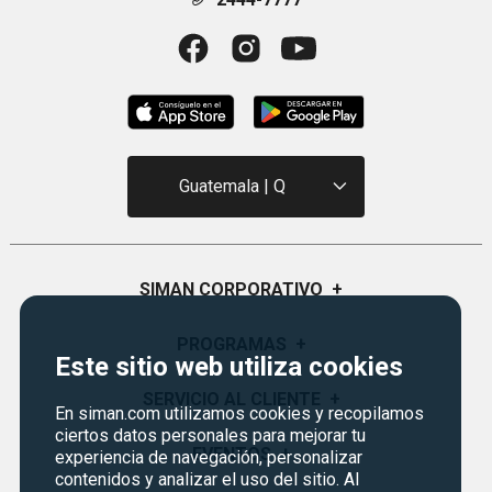
Guatemala | Q
SIMAN CORPORATIVO
+
Quiénes Somos
PROGRAMAS
+
Este sitio web utiliza cookies
Visión y Misión
Monedero
SERVICIO AL CLIENTE
+
Historia
En siman.com utilizamos cookies y recopilamos
Certificados de Regalo
ciertos datos personales para mejorar tu
Sucursales
Preguntas Frecuentes
EVENTOS
+
experiencia de navegación, personalizar
Siman PRO
contenidos y analizar el uso del sitio. Al
Servicios
Política de devoluciones y garantías