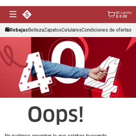
Mi carrito
Q 0.00
🛍️Rebajas
Belleza
Zapatos
Celulares
Condiciones de ofertas
Oops!
No pudimos encontrar lo que estabas buscando