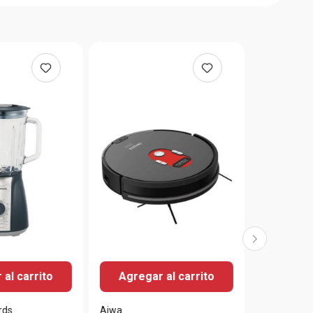
al carrito
Agregar al carrito
rds
Aiwa