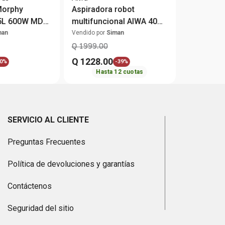
Morphy
Aspiradora robot
.5L 600W MDC-
multifuncional AIWA 40
Watts
man
Vendido por
Siman
Q
1999
.
00
Q
1228
.
00
0%
-
39%
Hasta
12
cuotas
SERVICIO AL CLIENTE
Preguntas Frecuentes
Política de devoluciones y garantías
Contáctenos
Seguridad del sitio