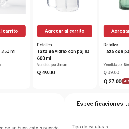
l carrito
Agregar al carrito
Agregar 
Detalles
Detalles
o 350 ml
Taza de vidrio con pajilla
Taza con pa
600 ml
n
Vendido por
Siman
Vendido por
Si
Q
49
.
00
Q
39
.
00
Q
27
.
00
-
31
Especificaciones t
Tipo de cafeteras
ra de un buen café sirviendo 