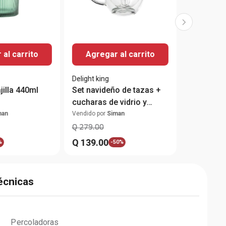
al carrito
Agregar al carrito
Delight king
jilla 440ml
Set navideño de tazas +
cucharas de vidrio y
removedores
man
Vendido por
Siman
Q
279
.
00
Q
139
.
00
%
-
50%
écnicas
Percoladoras