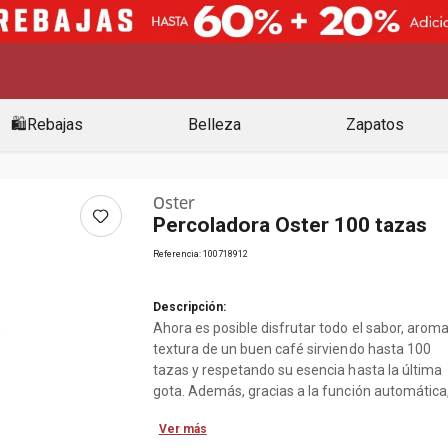
🛍️Rebajas
Belleza
Zapatos
Oster
Percoladora Oster 100 tazas
Referencia
:
100718912
Descripción:
Ahora es posible disfrutar todo el sabor, aroma
textura de un buen café sirviendo hasta 100
tazas y respetando su esencia hasta la última
gota. Además, gracias a la función automática
mantendrás el café caliente el tiempo que
Ver más
desees. Fabricado de acero inoxidable.