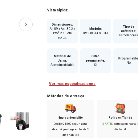
Vista rápida:
Dimensiones
:
Tipo de
Al. 89 x An. 30.2 x
Modelo
:
cafeteras
:
Prof. 29.3 cm
BVSTDC3394-013
Percoladora
aprox.
Material de
Filtro
Programabl
Jarra
:
permanente
:
No
Acero inoxidable
Si
Ver más especificaciones
Métodos de entrega
Envío a domicilio
Retiro en Tienda
Desde
Q
15
.
00
según zona
GRATIS
, entrega en hasta
de envío
, entrega en hasta
3
día hábil
días hábiles