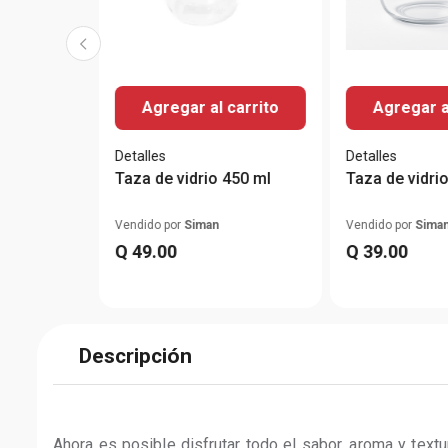
Agregar al carrito
Agregar a
Detalles
Detalles
Taza de vidrio 450 ml
Taza de vidri
Vendido por
Siman
Vendido por
Sima
Q
49
.
00
Q
39
.
00
Descripción
Ahora es posible disfrutar todo el sabor, aroma y textu