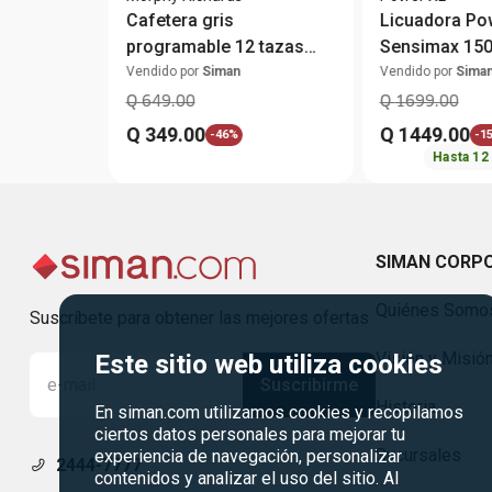
Cafetera gris
Licuadora Po
programable 12 tazas
Sensimax 150
jarra de vidrio
Vendido por
Siman
Vendido por
Sima
Q
649
.
00
Q
1699
.
00
Q
349
.
00
Q
1449
.
00
-
46%
-
1
Hasta
12
SIMAN CORP
Quiénes Somo
Suscríbete para obtener las mejores ofertas
Visión y Misió
Este sitio web utiliza cookies
Suscribirme
Historia
En siman.com utilizamos cookies y recopilamos
ciertos datos personales para mejorar tu
Sucursales
experiencia de navegación, personalizar
2444-7777
contenidos y analizar el uso del sitio. Al