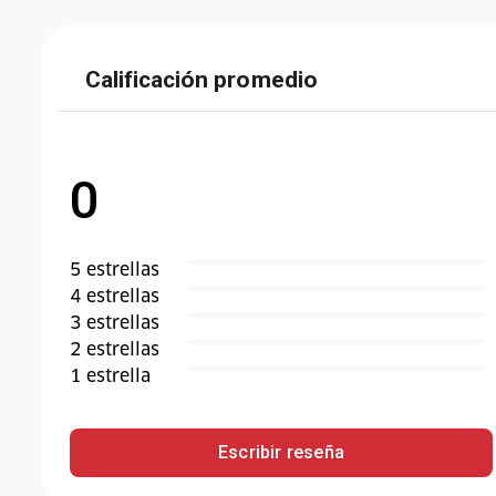
Calificación promedio
0
5
estrella
s
4
estrella
s
3
estrella
s
2
estrella
s
1
estrella
Escribir reseña