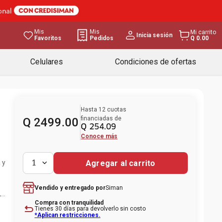
Mis
Mis
Mi carrito
Inicia sesión
Favoritos
Pedidos
Q 0.00
Celulares
Condiciones de ofertas
Hasta
12
cuotas
financiadas de
Q
2499
.
00
Q
254
.
09
Conoce más
 y
Agregar al carrito
1
Siman
Vendido y entregado por
,
Compra con tranquilidad
Tienes 30 días para devolverlo sin costo
*Aplican restricciones.