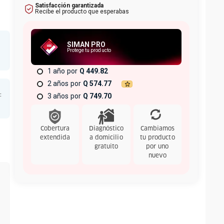
Satisfacción garantizada
Recibe el producto que esperabas
SIMAN PRO
Protege tu producto
s
1 año
Q 449.82
2 años
Q 574.77
e
:
3 años
Q 749.70
Cobertura
Diagnóstico
Cambiamos
extendida
a domicilio
tu producto
gratuito
por uno
nuevo
1