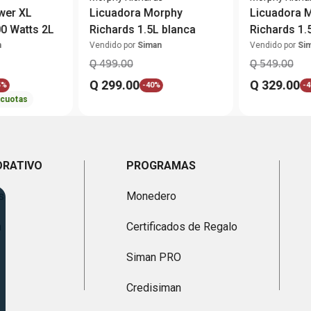
wer XL
Licuadora Morphy
Licuadora 
0 Watts 2L
Richards 1.5L blanca
Richards 1
B4MK5B
n
Vendido por
Siman
Vendido por
Si
Q
499
.
00
Q
549
.
00
Q
299
.
00
Q
329
.
00
5%
-
40%
-
4
cuotas
ORATIVO
PROGRAMAS
s
Monedero
n
Certificados de Regalo
Siman PRO
Credisiman