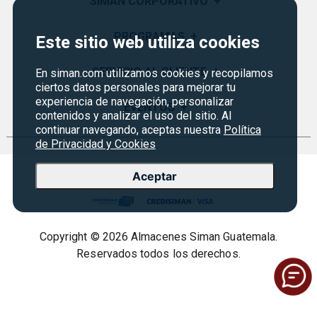
SIMAN CORPORATIVO
+
Quiénes Somos
PROGRAMAS
+
Este sitio web utiliza cookies
Visión y Misión
Monedero
SERVICIO AL CLIENTE
+
En siman.com utilizamos cookies y recopilamos
Historia
ciertos datos personales para mejorar tu
Certificados de Regalo
experiencia de navegación, personalizar
Sucursales
Preguntas Frecuentes
EVENTOS
+
contenidos y analizar el uso del sitio. Al
Siman PRO
Servicios
Política de devoluciones y garantías
continuar navegando, aceptas nuestra
Política
Credisiman
Rebajas
de Privacidad y Cookies
Empleos Siman
Contáctenos
Seguridad del sitio
Aceptar
Política de Privacidad
Condiciones ofertas
Copyright © 2026 Almacenes Siman Guatemala.
Términos legales
Reservados todos los derechos.