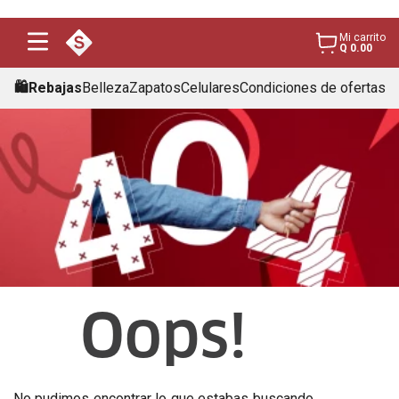
Mi carrito
Q 0.00
🛍️Rebajas
Belleza
Zapatos
Celulares
Condiciones de ofertas
Oops!
No pudimos encontrar lo que estabas buscando