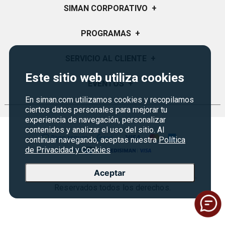
SIMAN CORPORATIVO
+
Quiénes Somos
PROGRAMAS
+
Visión y Misión
Monedero
SERVICIO AL CLIENTE
+
Historia
Certificados de Regalo
Este sitio web utiliza cookies
Sucursales
Preguntas Frecuentes
EVENTOS
+
Siman PRO
Servicios
Política de devoluciones y garantías
En siman.com utilizamos cookies y recopilamos
Credisiman
Rebajas
ciertos datos personales para mejorar tu
Empleos Siman
Contáctenos
experiencia de navegación, personalizar
contenidos y analizar el uso del sitio. Al
Seguridad del sitio
continuar navegando, aceptas nuestra
Política
Política de Privacidad
de Privacidad y Cookies
Condiciones ofertas
Aceptar
Copyright © 2026 Almacenes Siman Guatemala.
Términos legales
Reservados todos los derechos.