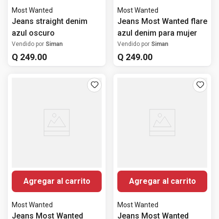
Most Wanted
Most Wanted
Jeans straight denim
Jeans Most Wanted flare
azul oscuro
azul denim para mujer
Vendido por
Siman
Vendido por
Siman
Q
249
.
00
Q
249
.
00
Agregar al carrito
Agregar al carrito
Most Wanted
Most Wanted
Jeans Most Wanted
Jeans Most Wanted