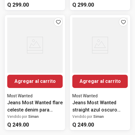
Q
299
.
00
Q
299
.
00
Agregar al carrito
Agregar al carrito
Most Wanted
Most Wanted
Jeans Most Wanted flare
Jeans Most Wanted
celeste denim para
straight azul oscuro
mujer
denim para mujer
Vendido por
Siman
Vendido por
Siman
Q
249
.
00
Q
249
.
00