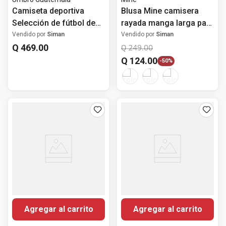
Camiseta deportiva
Blusa Mine camisera
Selección de fútbol de
rayada manga larga para
Guatemala 2026 visita
mujer
Vendido por
Siman
Vendido por
Siman
negra para hombre
Q
469
.
00
Q
249
.
00
Q
124
.
00
-
50%
Agregar al carrito
Agregar al carrito