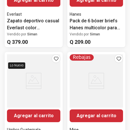
Agregar al carrito
Agregar al carrito
Everlast
Hanes
Zapato deportivo casual
Pack de 6 bóxer briefs
Everlast color
Hanes multicolor para
negro/blanco para mujer
hombre
Vendido por
Siman
Vendido por
Siman
Q
379
.
00
Q
209
.
00
Rebajas
Lo Nuevo
Agregar al carrito
Agregar al carrito
Umbro Guatemala
Mine