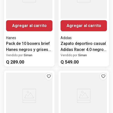
Agregar al carrito
Agregar al carrito
Hanes
Adidas
Pack de 10 boxers brief
Zapato deportivo casual
Hanes negros y grises
Adidas Racer 4.0 negro
para hombre
para hombre
Vendido por
Siman
Vendido por
Siman
Q
289
.
00
Q
549
.
00