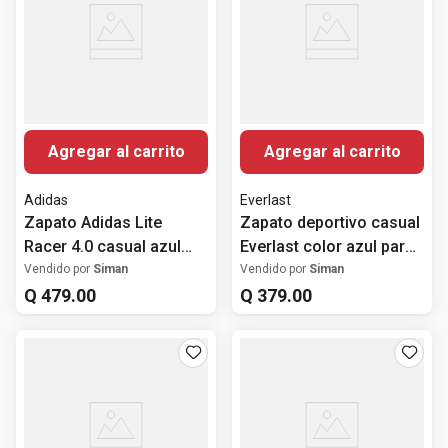
Agregar al carrito
Agregar al carrito
Adidas
Everlast
Zapato Adidas Lite
Zapato deportivo casual
Racer 4.0 casual azul
Everlast color azul para
para mujer
mujer
Vendido por
Siman
Vendido por
Siman
Q
479
.
00
Q
379
.
00