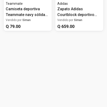
Teammate
Adidas
Camiseta deportiva
Zapato Adidas
Teammate navy sólida
Courtblock deportivo
para hombre
casual negro para
Vendido por
Siman
Vendido por
Siman
Q
79
.
00
hombre
Q
659
.
00