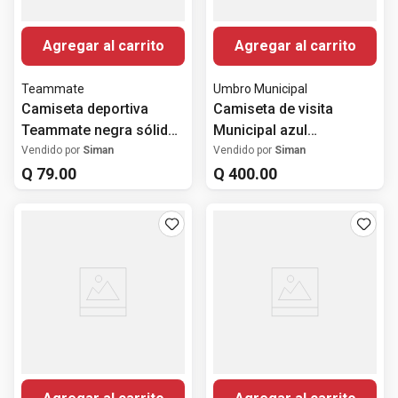
Agregar al carrito
Agregar al carrito
Teammate
Umbro Municipal
Camiseta deportiva
Camiseta de visita
Teammate negra sólida
Municipal azul
para hombre
estampada 2025-2026
Vendido por
Siman
Vendido por
Siman
Q
79
.
00
para hombre
Q
400
.
00