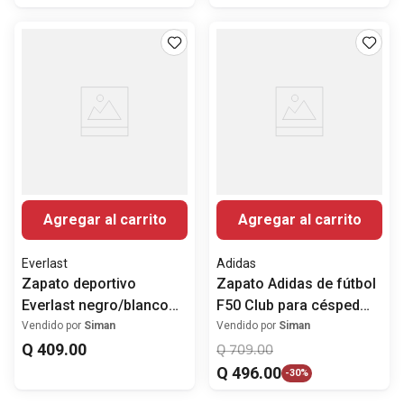
Agregar al carrito
Agregar al carrito
Everlast
Adidas
Zapato deportivo
Zapato Adidas de fútbol
Everlast negro/blanco
F50 Club para césped
para hombre
artificial anaranjado para
Vendido por
Siman
Vendido por
Siman
Q
409
.
00
hombre
Q
709
.
00
Q
496
.
00
-
30%