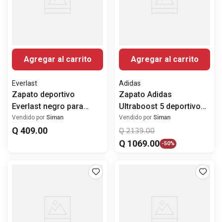
Agregar al carrito
Agregar al carrito
Everlast
Adidas
Zapato deportivo
Zapato Adidas
Everlast negro para
Ultraboost 5 deportivo
hombre
color negro para
Vendido por
Siman
Vendido por
Siman
Q
409
.
00
hombre
Q
2139
.
00
Q
1069
.
00
-
50%