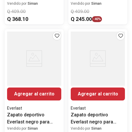
blanco para hombre
TF negro para hombre
Vendido por
Siman
Vendido por
Siman
Q
409
.
00
Q
409
.
00
Q
368
.
10
Q
245
.
00
-
40%
Agregar al carrito
Agregar al carrito
Everlast
Everlast
Zapato deportivo
Zapato deportivo
Everlast negro para
Everlast negro para
hombre
hombre
Vendido por
Siman
Vendido por
Siman