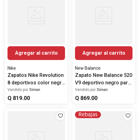
Agregar al carrito
Agregar al carrito
Nike
New Balance
Zapatos Nike Revolution
Zapato New Balance 520
8 deportivos color negro
V9 deportivo negro para
para hombre
hombre
Vendido por
Siman
Vendido por
Siman
Q
819
.
00
Q
869
.
00
Rebajas