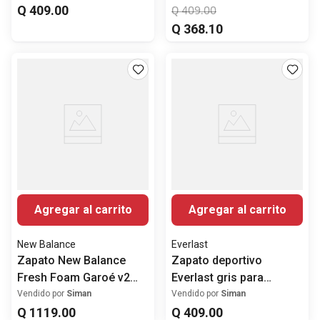
Q
409
.
00
Q
409
.
00
Q
368
.
10
Agregar al carrito
Agregar al carrito
New Balance
Everlast
Zapato New Balance
Zapato deportivo
Fresh Foam Garoé v2
Everlast gris para
deportivo azul para
hombre
Vendido por
Siman
Vendido por
Siman
hombre
Q
1119
.
00
Q
409
.
00