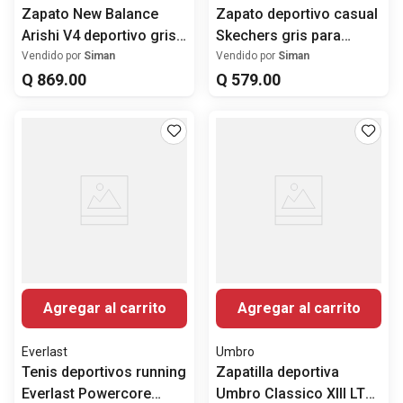
Zapato New Balance
Zapato deportivo casual
Arishi V4 deportivo gris
Skechers gris para
para hombre
hombre
Vendido por
Siman
Vendido por
Siman
Q
869
.
00
Q
579
.
00
Agregar al carrito
Agregar al carrito
Everlast
Umbro
Tenis deportivos running
Zapatilla deportiva
Everlast Powercore
Umbro Classico XIII LT