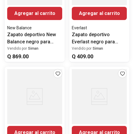
Agregar al carrito
Agregar al carrito
New Balance
Everlast
Zapato deportivo New
Zapato deportivo
Balance negro para
Everlast negro para
hombre
hombre
Vendido por
Siman
Vendido por
Siman
Q
869
.
00
Q
409
.
00
Agregar al carrito
Agregar al carrito