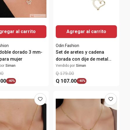
gregar al carrito
Agregar al carrito
shion
Odin Fashion
 doble dorado 3 mm-
Set de aretes y cadena
para mujer
dorada con dije de metal
para mujer
por
Siman
Vendido por
Siman
00
Q
179
.
00
.
00
Q
107
.
00
-
40%
-
40%