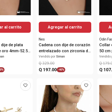
r al carrito
Agregar al carrito
A
Nes
Odin Fa
dije de plata
Cadena con dije de corazón
Collar
e oro 4mm-52.5
entrelazado con zirconia de
50 cm 
plata en baño de oro para
man
Vendido por
Siman
Vendido 
mujer
Q
329
.
00
Q
179
.
Q
197
.
00
Q
107
0%
-
40%