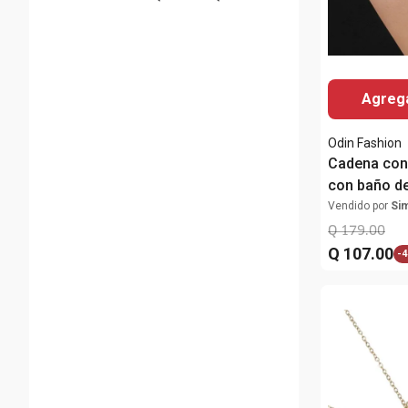
Agrega
Odin Fashion
Cadena con 
con baño d
para mujer
Vendido por
Si
Q
179
.
00
Q
107
.
00
-
4