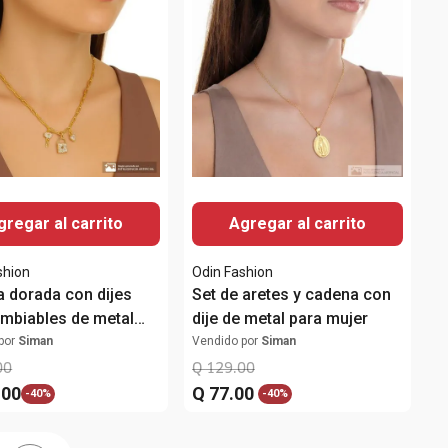
gregar al carrito
Agregar al carrito
shion
Odin Fashion
 dorada con dijes
Set de aretes y cadena con
ambiables de metal
dije de metal para mujer
ujer
por
Siman
Vendido por
Siman
00
Q
129
.
00
.
00
Q
77
.
00
-
40%
-
40%