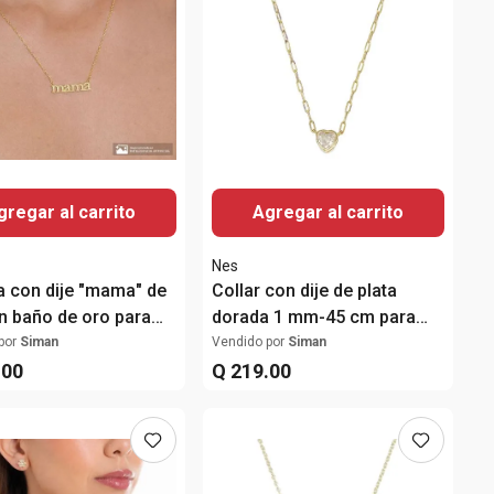
gregar al carrito
Agregar al carrito
Nes
 con dije "mama" de
Collar con dije de plata
en baño de oro para
dorada 1 mm-45 cm para
mujer
por
Siman
Vendido por
Siman
.
00
Q
219
.
00