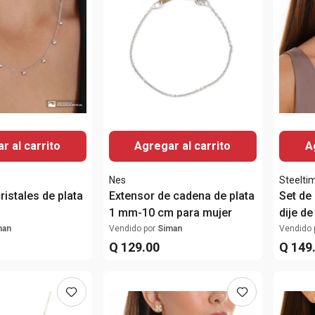
r al carrito
Agregar al carrito
A
Nes
Steelti
ristales de plata
Extensor de cadena de plata
Set de
1 mm-10 cm para mujer
dije de
inoxid
man
Vendido por
Siman
Vendido 
Q
129
.
00
de 18K
Q
149