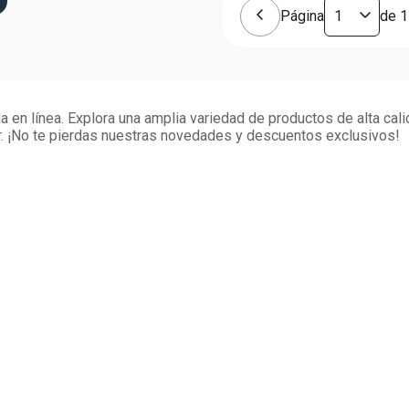
Página
de
1
 en línea. Explora una amplia variedad de productos de alta cali
. ¡No te pierdas nuestras novedades y descuentos exclusivos!
ORATIVO
PROGRAMAS
s
Monedero
n
Certificados de Regalo
Siman PRO
Credisiman