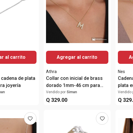
r al carrito
Agregar al carrito
A
Athra
Nes
 cadena de plata
Collar con inicial de brass
Cadena
ra joyería
dorado 1mm-46 cm para
plata 
mujer
mujer
man
Vendido por
Siman
Vendido 
Q
329
.
00
Q
329