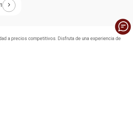
1
dad a precios competitivos. Disfruta de una experiencia de
SERVICIO AL CLIENTE
Preguntas Frecuentes
Política de devoluciones y garantías
Contáctenos
Seguridad del sitio