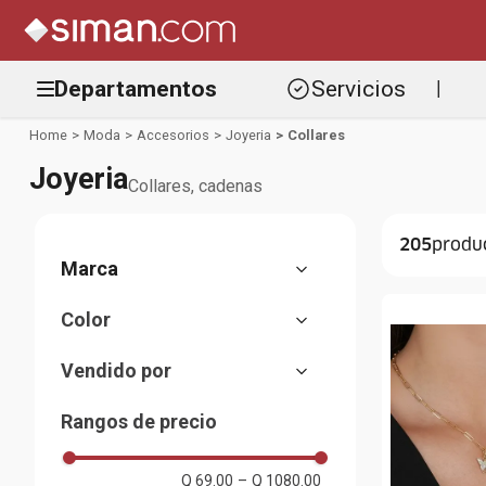
Departamentos
Servicios
|
Moda
Accesorios
Joyeria
Collares
Joyeria
Collares, cadenas
205
Athra
Color
Nes
Dorado
Steeltime
Vendido por
Odin Fashion
Almacenes Siman
Kate Spade
Rangos de precio
Anne Klein
Oliver Weber
Q 69.00
–
Q 1080.00
DHB