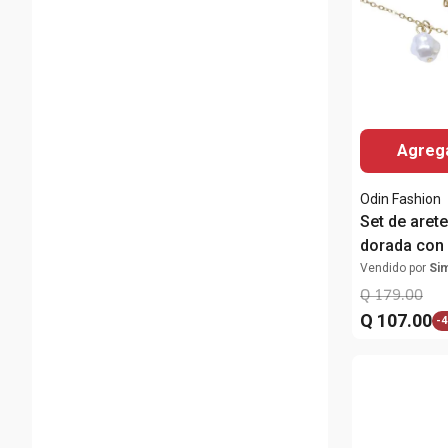
Agrega
Odin Fashion
Set de aret
dorada con 
para mujer
Vendido por
Si
Q
179
.
00
Q
107
.
00
-
4