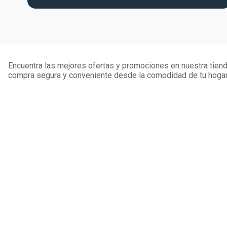
Encuentra las mejores ofertas y promociones en nuestra tienda
compra segura y conveniente desde la comodidad de tu hogar
SIMAN CORP
Quiénes Somo
Suscríbete para obtener las mejores ofertas
Visión y Misió
Suscribirme
Historia
Sucursales
2444-7777