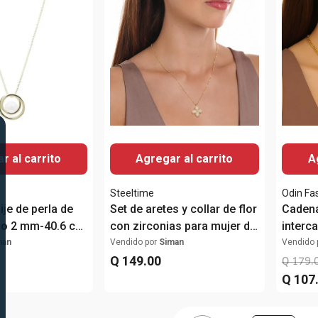
r al carrito
Agregar al carrito
A
Steeltime
Odin Fa
ije de perla de
Set de aretes y collar de flor
Cadena
do 2 mm-40.6 cm
con zirconias para mujer de
interc
acero inoxidable chapado
para m
man
Vendido por
Siman
Vendido 
en oro de 18K
Q
149
.
00
Q
179
.
Q
107