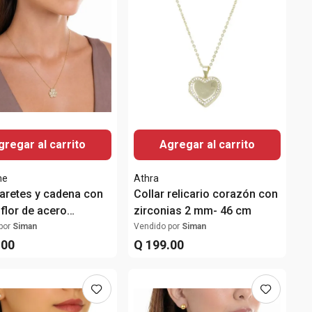
gregar al carrito
Agregar al carrito
me
Athra
 aretes y cadena con
Collar relicario corazón con
 flor de acero
zirconias 2 mm- 46 cm
able chapado en oro
por
Siman
Vendido por
Siman
.
00
Q
199
.
00