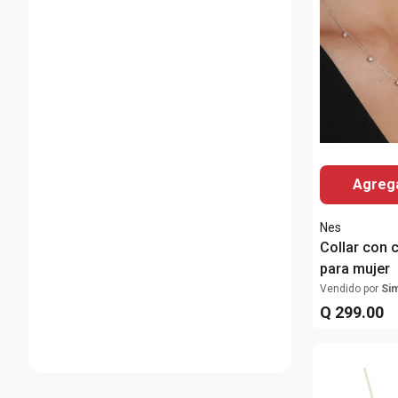
Agrega
Nes
Collar con c
para mujer
Vendido por
Si
Q
299
.
00