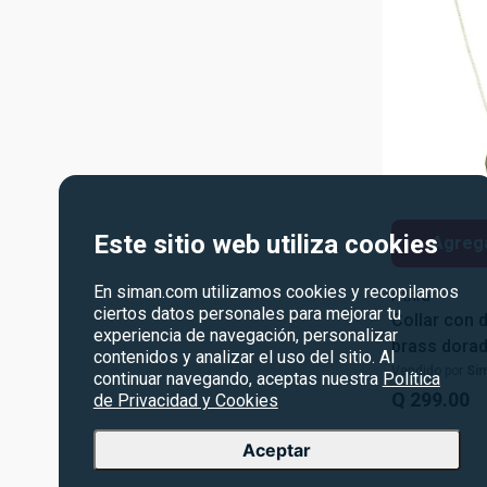
Este sitio web utiliza cookies
Agrega
En siman.com utilizamos cookies y recopilamos
Athra
ciertos datos personales para mejorar tu
Collar con d
experiencia de navegación, personalizar
brass dora
contenidos y analizar el uso del sitio. Al
para mujer
Vendido por
Si
continuar navegando, aceptas nuestra
Política
Q
299
.
00
de Privacidad y Cookies
Aceptar