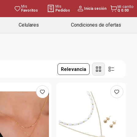
Mis
Mis
Mi carrito
Inicia sesión
Favoritos
Pedidos
Q 0.00
Celulares
Condiciones de ofertas
Relevancia