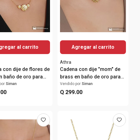
gregar al carrito
Agregar al carrito
Athra
 con dije de flores de
Cadena con dije "mom" de
en baño de oro para
brass en baño de oro para
mujer
por
Siman
Vendido por
Siman
.
00
Q
299
.
00