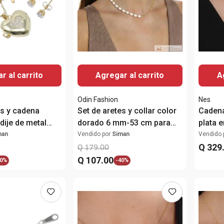
r al carrito
Agregar al carrito
A
Odin Fashion
Nes
es y cadena
Set de aretes y collar color
Cadena
dije de metal
dorado 6 mm-53 cm para
plata 
mujer
mujer
man
Vendido por
Siman
Vendido 
Q
329
Q
179
.
00
Q
107
.
00
0%
-
40%