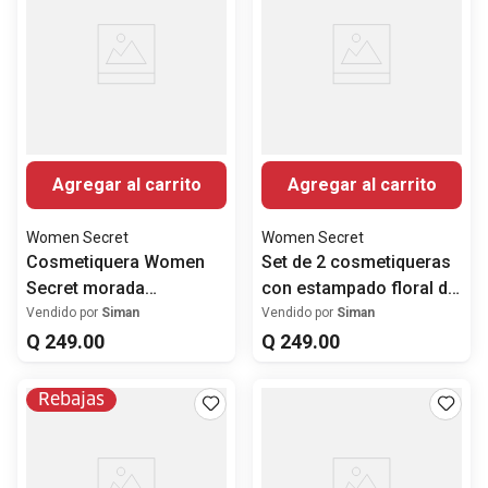
Agregar al carrito
Agregar al carrito
Women Secret
Women Secret
Cosmetiquera Women
Set de 2 cosmetiqueras
Secret morada
con estampado floral de
estampado Snoopy
Charlie Brown
Vendido por
Siman
Vendido por
Siman
Q
249
.
00
Q
249
.
00
Rebajas