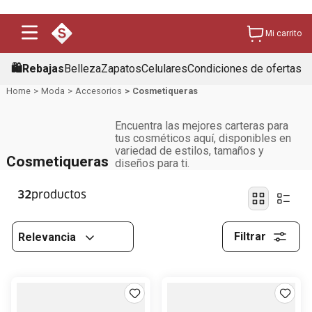
Mi carrito
🛍️Rebajas
Belleza
Zapatos
Celulares
Condiciones de ofertas
Moda
Accesorios
Cosmetiqueras
Encuentra las mejores carteras para
tus cosméticos aquí, disponibles en
variedad de estilos, tamaños y
Cosmetiqueras
diseños para ti.
32
Filtrar
Relevancia