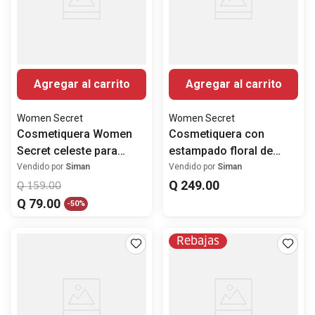
Agregar al carrito
Agregar al carrito
Women Secret
Women Secret
Cosmetiquera Women
Cosmetiquera con
Secret celeste para
estampado floral de
mujer
Mafalda
Vendido por
Siman
Vendido por
Siman
Q
249
.
00
Q
159
.
00
Q
79
.
00
-
50%
Rebajas