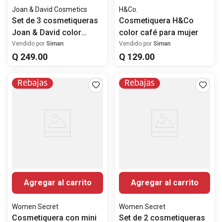
Joan & David Cosmetics
H&Co.
Set de 3 cosmetiqueras
Cosmetiquera H&Co
Joan & David color
color café para mujer
rosado para mujer
Vendido por
Siman
Vendido por
Siman
Q
249
.
00
Q
129
.
00
Rebajas
Rebajas
Agregar al carrito
Agregar al carrito
Women Secret
Women Secret
Cosmetiquera con mini
Set de 2 cosmetiqueras