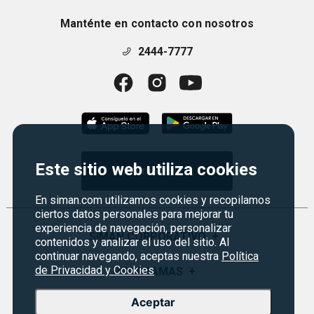
Manténte en contacto con nosotros
2444-7777
Este sitio web utiliza cookies
Guatemala | Q
En siman.com utilizamos cookies y recopilamos
ciertos datos personales para mejorar tu
experiencia de navegación, personalizar
SIMAN CORPORATIVO
+
contenidos y analizar el uso del sitio. Al
continuar navegando, aceptas nuestra
Política
de Privacidad y Cookies
Quiénes Somos
PROGRAMAS
+
Visión y Misión
Aceptar
Monedero
SERVICIO AL CLIENTE
+