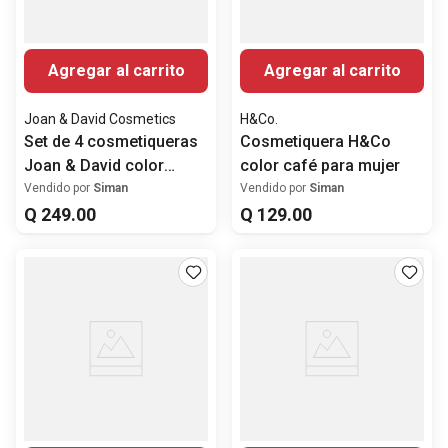
Agregar al carrito
Agregar al carrito
Joan & David Cosmetics
H&Co.
Set de 4 cosmetiqueras
Cosmetiquera H&Co
Joan & David color
color café para mujer
negro para mujer
Vendido por
Siman
Vendido por
Siman
Q
249
.
00
Q
129
.
00