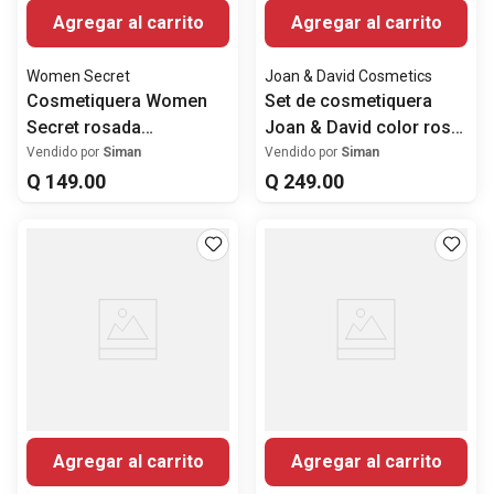
Agregar al carrito
Agregar al carrito
Women Secret
Joan & David Cosmetics
Cosmetiquera Women
Set de cosmetiquera
Secret rosada
Joan & David color rosa
estampado de perritos
para mujer
Vendido por
Siman
Vendido por
Siman
Q
149
.
00
Q
249
.
00
Agregar al carrito
Agregar al carrito