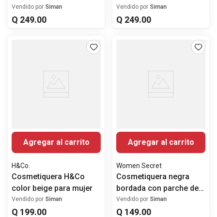
para mujer
Vendido por
Siman
Vendido por
Siman
Q
249
.
00
Q
249
.
00
Agregar al carrito
Agregar al carrito
H&Co.
Women Secret
Cosmetiquera H&Co
Cosmetiquera negra
color beige para mujer
bordada con parche de
Mafalda
Vendido por
Siman
Vendido por
Siman
Q
199
.
00
Q
149
.
00