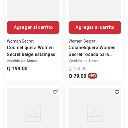
Agregar al carrito
Agregar al carrito
Women Secret
Women Secret
Cosmetiquera Women
Cosmetiquera Women
Secret beige estampado
Secret rosada para
Snoopy
mujer
Vendido por
Siman
Vendido por
Siman
Q
199
.
00
Q
159
.
00
Q
79
.
00
-
50%