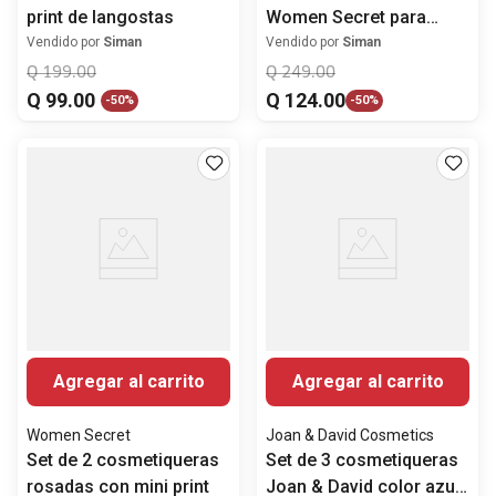
print de langostas
Women Secret para
mujer
Vendido por
Siman
Vendido por
Siman
Q
199
.
00
Q
249
.
00
Q
99
.
00
Q
124
.
00
-
50%
-
50%
Agregar al carrito
Agregar al carrito
Women Secret
Joan & David Cosmetics
Set de 2 cosmetiqueras
Set de 3 cosmetiqueras
rosadas con mini print
Joan & David color azul