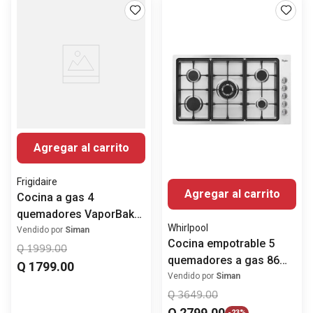
Agregar al carrito
Frigidaire
Agregar al carrito
Cocina a gas 4
quemadores VaporBake
Whirlpool
50.8 cm (20")
Vendido por
Siman
Cocina empotrable 5
FKGN20C3MYG
Q
1999
.
00
quemadores a gas 86
Frigidaire
Q
1799
.
00
cm (36") WP3550S
Vendido por
Siman
Whirlpool
Q
3649
.
00
Q
2799
.
00
-
23%