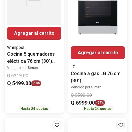
Agregar al carrito
Whirlpool
Agregar al carrito
Cocina 5 quemadores
eléctrica 76 cm (30")
LG
LWFRE2450D Whirlpool
Vendido por
Siman
Cocina a gas LG 76 cm
Q
6719
.
00
(30")
Q
5499
.
00
-
18%
LRGL5843S.FSTFGSS
Vendido por
Siman
Q
9599
.
00
Q
6999
.
00
-
27%
Hasta
24
cuotas
Hasta
24
cuotas