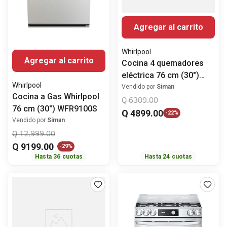
Agregar al carrito
Whirlpool
Agregar al carrito
Cocina 4 quemadores
eléctrica 76 cm (30")
Whirlpool
LWFRE1330D Whirlpool
Vendido por
Siman
Cocina a Gas Whirlpool
Q
6309
.
00
76 cm (30") WFR9100S
Q
4899
.
00
-
22%
Vendido por
Siman
Q
12
,
999
.
00
Q
9199
.
00
-
29%
Hasta
36
cuotas
Hasta
24
cuotas