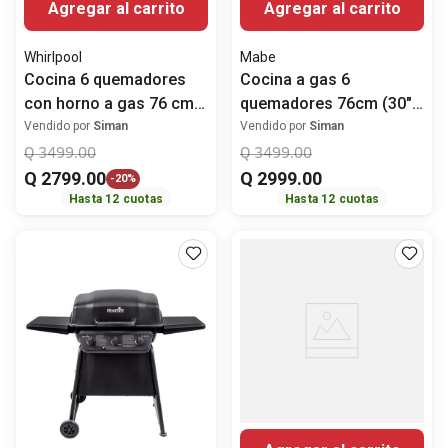
Agregar al carrito
Agregar al carrito
Whirlpool
Mabe
Cocina 6 quemadores
Cocina a gas 6
con horno a gas 76 cm
quemadores 76cm (30")
(30") LWFR3000S
WEM7659CFIS3 Mabe
Vendido por
Siman
Vendido por
Siman
Whirlpool
Q
3499
.
00
Q
3499
.
00
Q
2799
.
00
Q
2999
.
00
-
20%
Hasta
12
cuotas
Hasta
12
cuotas