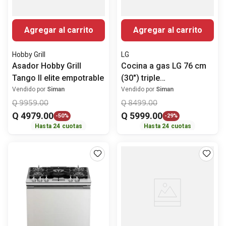
Agregar al carrito
Agregar al carrito
Hobby Grill
LG
Asador Hobby Grill
Cocina a gas LG 76 cm
Tango II elite empotrable
(30") triple
llamaLRGL5841S
Vendido por
Siman
Vendido por
Siman
Q
9959
.
00
Q
8499
.
00
Q
4979
.
00
Q
5999
.
00
-
50%
-
29%
Hasta
24
cuotas
Hasta
24
cuotas