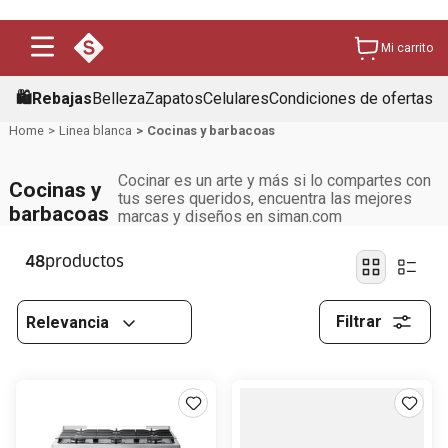
Mi carrito
🛍️Rebajas
Belleza
Zapatos
Celulares
Condiciones de ofertas
Linea blanca
Cocinas y barbacoas
Cocinar es un arte y más si lo compartes con
Cocinas y
tus seres queridos, encuentra las mejores
barbacoas
marcas y diseños en siman.com
48
Filtrar
Relevancia