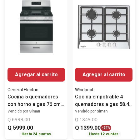
Agregar al carrito
Agregar al carrito
General Electric
Whirlpool
Cocina 5 quemadores
Cocina empotrable 4
con horno a gas 76 cm
quemadores a gas 58.4
(30") JGBS66REKSS
cm (24") WP2420S
Vendido por
Siman
Vendido por
Siman
General Electric
Whirlpool
Q
6999
.
00
Q
1849
.
00
Q
5999
.
00
Q
1399
.
00
-
24%
Hasta
24
cuotas
Hasta
12
cuotas