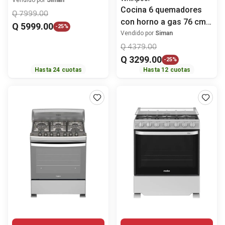
JCB810SKSS
Vendido por
Siman
Cocina 6 quemadores
Q
7999
.
00
con horno a gas 76 cm
Q
5999
.
00
-
25%
(30") LWFR3400D
Vendido por
Siman
Whirlpool
Q
4379
.
00
Q
3299
.
00
-
25%
Hasta
24
cuotas
Hasta
12
cuotas