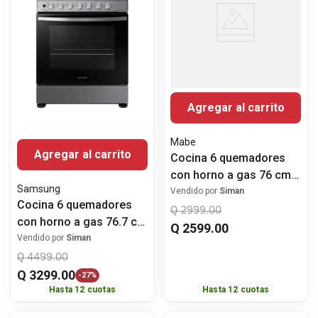
Agregar al carrito
Mabe
Agregar al carrito
Cocina 6 quemadores
con horno a gas 76 cm
Samsung
(30") EM7622BAPS2
Vendido por
Siman
Cocina 6 quemadores
Mabe
Q
2999
.
00
con horno a gas 76.7 cm
Q
2599
.
00
(30") NX52D3000MV/AX
Vendido por
Siman
Samsung
Q
4499
.
00
Q
3299
.
00
-
27%
Hasta
12
cuotas
Hasta
12
cuotas