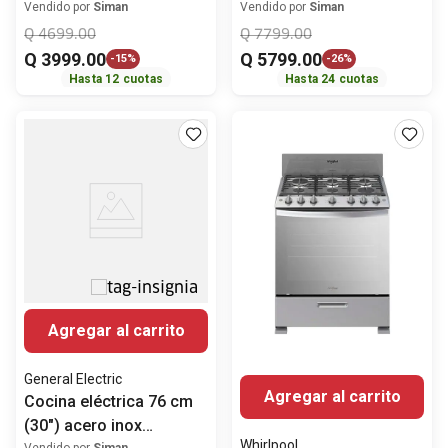
(30") NX52T7522LS/AP
NE63A6311SS/AA
Vendido por
Siman
Vendido por
Siman
Samsung
Samsung
Q
4699
.
00
Q
7799
.
00
Q
3999
.
00
Q
5799
.
00
-
15%
-
26%
Hasta
12
cuotas
Hasta
24
cuotas
Agregar al carrito
General Electric
Agregar al carrito
Cocina eléctrica 76 cm
(30") acero inox
Whirlpool