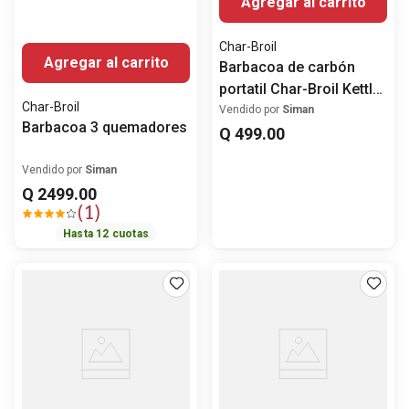
Agregar al carrito
Char-Broil
Agregar al carrito
Barbacoa de carbón
portatil Char-Broil Kettle
Char-Broil
14
Vendido por
Siman
Barbacoa 3 quemadores
Q
499
.
00
Vendido por
Siman
Q
2499
.
00
(
1
)
Hasta
12
cuotas